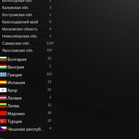
Вологодская обл.
2
Калужская обл.
3
Костромская обл.
1
Краснодарский край
5
Московская область
4
Новосибирская обл.
1
Самарская обл.
1247
Ярославская обл.
797
22
Болгария
1
Венгрия
114
Греция
13
Испания
22
Кипр
1
Латвия
12
Литва
18
Марокко
10
Турция
4
Чешская респуб
…