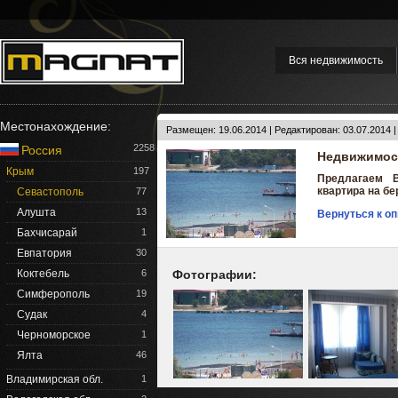
Вся недвижимость
Местонахождение:
Размещен: 19.06.2014 | Редактирован: 03.07.2014 
2258
Россия
Недвижимост
Крым
197
Предлагаем 
квартира на бе
Севастополь
77
Алушта
13
Вернуться к о
Бахчисарай
1
Евпатория
30
Коктебель
6
Фотографии:
Симферополь
19
Судак
4
Черноморское
1
Ялта
46
Владимирская обл.
1