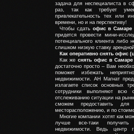
задача для неспециалиста в с
раз, так как требует умен
привлекательность тех или и
времени, но и на перспективу!
Чтобы сдать
офис в Самаре
придется провести мини-иссле
потенциального клиента либо н
слишком низкую ставку арендной
Как оперативно снять офис (
Как же
снять офис в Самаре
достаточно просто – Вам необхо
поможет избежать неприят
недвижимости. АН Магнат пред
излагаете список основных т
сотрудники выполняют всю о
отслеживанию ситуации на рынк
сможем предоставить дл
месторасположению, и по стоимо
Многие компании хотят как мо
лучше все-таки получить 
недвижимости. Ведь центр г