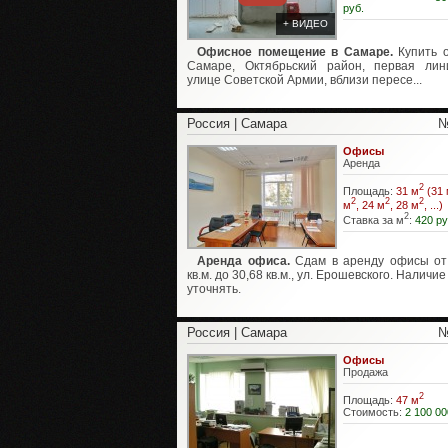
руб.
+ ВИДЕО
Офисное помещение в Самаре.
Купить 
Самаре, Октябрьский район, первая ли
улице Советской Армии, вблизи пересе...
Россия | Самара
№
Офисы
Аренда
2
Площадь:
31 м
(31 
2
2
2
м
, 24 м
, 28 м
, ...)
2
Ставка за м
:
420 ру
Аренда офиса.
Сдам в аренду офисы от
кв.м. до 30,68 кв.м., ул. Ерошевского. Наличи
уточнять.
Россия | Самара
№
Офисы
Продажа
2
Площадь:
47 м
Стоимость:
2 100 00