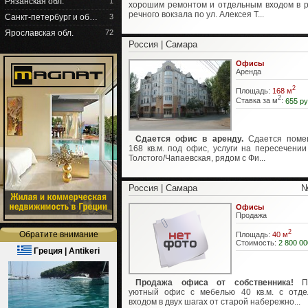
Рязанская обл.
1
хорошим ремонтом и отдельным входом в 
речного вокзала по ул. Алексея Т...
Санкт-петербург и об…
3
Ярославская обл.
72
Россия | Самара
Офисы
Аренда
2
Площадь:
168 м
2
Ставка за м
:
655 ру
Сдается офис в аренду.
Сдается поме
168 кв.м. под офис, услуги на пересечении 
Толстого/Чапаевская, рядом с Фи...
Россия | Самара
№
Офисы
Продажа
2
Обратите внимание
Площадь:
40 м
Стоимость:
2 800 00
Греция | Antikeri
Продажа офиса от собственника!
Пр
уютный офис с мебелью 40 кв.м. с отд
входом в двух шагах от старой набережно...