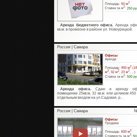
2
Площадь:
50 м
2
Ставка за м
:
250 ру
Аренда бюджетного офиса.
Аренда офи
кв.м. в промзоне в районе ул. Новоурицкой.
Россия | Самара
Офисы
Аренда
2
Площадь:
450 м
(18
2
2
2
м
, 32 м
, 23 м
, ...)
2
Ставка за м
:
500 ру
Аренда офиса.
Сдаю в аренду оф
помещение 25кв.м, 32 кв.м. или целиком 450 
отдельным входом на ул.Садовая, р...
Россия | Самара
№
Офисы
Продажа
2
Площадь:
600 м
2
Стоимость за м
:
50