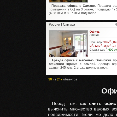
Продажа офиса в Самаре.
Продажа оф
помещений в ОЦ на 3 этаже, площадью 47,2 
(40,8 кв.м. и 89,7 кв.м. под запро...
Россия | Самара
№
Офисы
Аренда
2
Площадь:
90 м
(16 
2
2
2
м
, 12 м
, 18 м
, ...)
2
Ставка за м
:
600 ру
Аренда офиса с мебелью. Возможна п
офисного здания с землей.
Аренда офи
здания 245 кв.м. 2 этажа целиком, поэт...
30
из
247
объектов
Офи
Перед тем, как
снять офис
выяснить множество важных во
недвижимости. Если же дело 