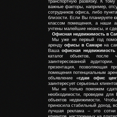
транспортную развязку. К тому
важные факторы, например, отсу
сотрудников офиса, либо пункт
близости. Если Вы планируете
с
классом помещения, а наши а
учтены малейшие нюансы, и сдел
Офисная недвижимость в Сам
Мы уже не первый год помог
аренду
офисы в Самаре
на сам
Ваша
офисная недвижимость
каталог объектов, после 
заинтересованной аудитории.
презентация, позволяющая п
помещения потенциальным аренд
объявление «
сдам офис цен
заинтересует серьезных клиенто
Мы не только поможем сда
необходимости, проведем для 
объектов недвижимости. Что
приносила стабильный доход, во
лучшая реклама – это сотни
клиентов, настроенных на длите