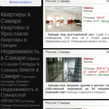
Россия | Самара
№
Вилла на Крите.
Офисы
Аренда
Квартиры в
2
Площадь:
144 м
Самаре
2
Ставка за м
:
280 ру
Квартиры в
Ярославле
Аренда под выставочный зал.
Сдам в а
помещение 144 кв.м. на 2 этаже здан
Квартиры в
Заводском шоссе. Помещение можно испол...
Греции
Недвижимость
Россия | Самара
№
в Самаре
Офисы
Офисы
Аренда
Склады в
в Самаре
2
Земля в
Площадь:
3500 м
(1
Самаре
2
2
2
м
, 1100 м
, 1100 м
Самаре
Стоимость:
Договор
Торговая
площадь Самары
Коттеджи в Самаре
Аренда или продажа здания в центре го
Недвижимость в
собственной парковкой на 60 машино
Хороший торг!
Аренда отдельно-стоящего...
Самарской
области
Гостиницы
Россия | Самара
Самары
Производственные
здания