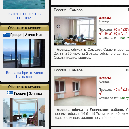
Россия | Самара
КУПИТЬ ОСТРОВ В
ГРЕЦИИ.
Офисы
Аренда
Обратите внимание
2
Площадь:
60 м
(37 
2
2
2
м
, 36 м
, 60 м
, ...)
Греция | Агиос Ник…
2
Ставка за м
:
400 ру
Аренда офиса в Самаре.
Сдаю в аренду
25, 38 и 60 кв.м. на 2 этаже офисного центра
Оврага подпольщиков.
Россия | Самара
№
Вилла на Крите. Агиос
Николаос.
Офисы
Аренда
Обратите внимание
2
Площадь:
40 м
(16 
2
Греция | Элунда
м
)
2
Ставка за м
:
430 ру
Аренда офиса в Ленинском районе.
Сд
аренду офисы 16,6, 19,7кв.м. или 40 кв.м
этаже офисного здания по ул. Черно...