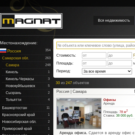
Вся недвижимость
Местонахождение:
354
Россия
Стоимость:
Самарская обл.
263
Площадь:
Самара
248
Период:
Кинель
1
Кинель-Черкасы
3
30
из
247
объектов
Новокуйбышевск
5
Россия | Самара
Сызрань
2
Тольятти
4
Офисы
Аренда
Башкортостан
11
2
Площадь:
78 м
Красноярский край
1
Ставка:
38 000 руб.
Новосибирская обл.
2
Приморский край
1
Аренда офиса.
Сдается в аренду офис с