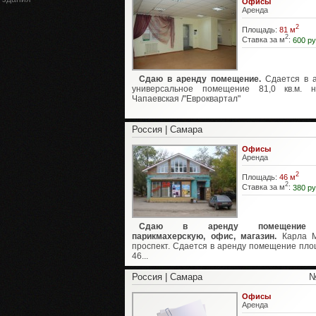
Офисы
Аренда
2
Площадь:
81 м
2
Ставка за м
:
600 ру
Сдаю в аренду помещение.
Сдается в 
универсальное помещение 81,0 кв.м. н
Чапаевская /"Евроквартал"
Россия | Самара
Офисы
Аренда
2
Площадь:
46 м
2
Ставка за м
:
380 ру
Сдаю в аренду помещение
парикмахерскую, офис, магазин.
Карла М
проспект. Сдается в аренду помещение пл
46...
Россия | Самара
№
Офисы
Аренда