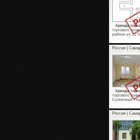
Аренда торг
торгового пом
районе ул. 22 
Россия | Сама
Аренда торг
торгового поме
Солнечная. Под
Россия | Сама