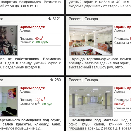
 напротив Макдоналдса. Возможна
уютный офис с мебелью 40 кв.м.
 от 50 до 330 м.кв. П...
входом в двух шагах от старой набер
ра
№ 3121
Россия | Самара
Офисы продаж
Офисы пр
Аренда
Аренда
2
Площадь:
40 м
Площадь:
Ставка:
25 000 руб.
Ставка за 
са от собственника. Возможна
Аренда торгово-офисного помещ
а.
Сдам в аренду уютный офис с
аренду 2 этажное здание под офис, 
. с отдельным входом в...
выставочный зал, шоу рум, опто...
ра
№ 289
Россия | Самара
Офисы продаж
Офисы пр
Аренда
Аренда
2
Площадь:
120 м
Площадь:
2
2
Ставка за м
:
600 руб.
500 м
)
Ставка за 
ерсального помещения под офис,
Помещение под магазин.
Под ма
, салон красоты, клинику, банк.
офис, клуб, салон, клинику ср
нежилое помещение 12...
площади в аренду. 2 этаж ТЦ. Первая 