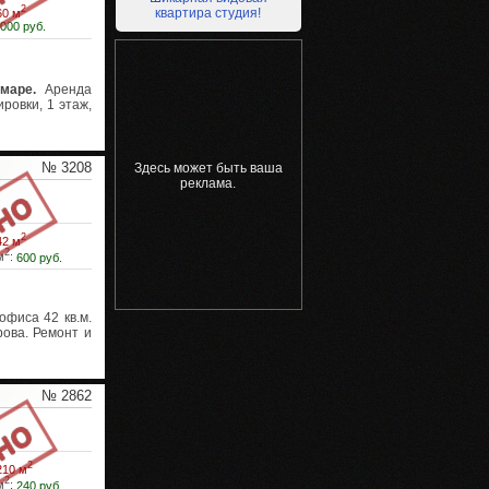
2
квартира студия!
60 м
 000 руб.
маре.
Аренда
ровки, 1 этаж,
№ 3208
Здесь может быть ваша
реклама.
2
42 м
2
м
:
600 руб.
фиса 42 кв.м.
рова. Ремонт и
№ 2862
2
210 м
2
м
:
240 руб.