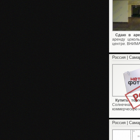
Сдаю в аре
аренду цоколь
центре. ВНИМАН
Россия | Сама
Купить тор
Солнечная
коммерческую н
Россия | Сама