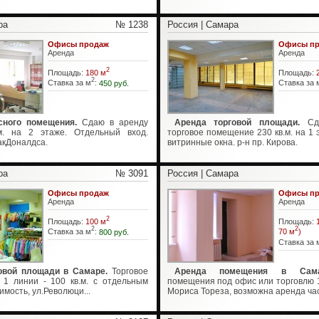
ра
№ 1238
Россия | Самара
Офисы продаж
Офисы пр
Аренда
Аренда
2
Площадь:
180 м
Площадь:
2
Ставка за м
:
450 руб.
Ставка за 
ного помещения.
Сдаю в аренду
Аренда торговой площади.
Сда
м. на 2 этаже. Отдельный вход.
торговое помещение 230 кв.м. на 1 
акДоналдса.
витринные окна. р-н пр. Кирова.
ра
№ 3091
Россия | Самара
Офисы продаж
Офисы пр
Аренда
Аренда
2
Площадь:
100 м
Площадь:
2
2
Ставка за м
:
800 руб.
70 м
)
Ставка за 
овой площади в Самаре.
Торговое
Аренда помещения в Сама
1 линии - 100 кв.м. с отдельным
помещения под офис или торговлю 17
имость, ул.Революци...
Мориса Тореза, возможна аренда част