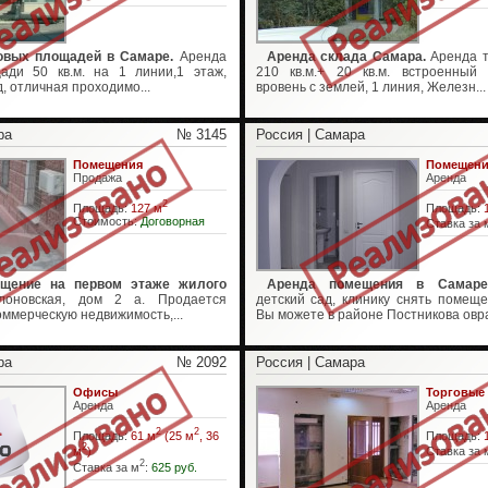
овых площадей в Самаре.
Аренда
Аренда склада Самара.
Аренда т
ади 50 кв.м. на 1 линии,1 этаж,
210 кв.м.+ 20 кв.м. встроенный
, отличная проходимо...
вровень с землей, 1 линия, Железн...
ра
№ 3145
Россия | Самара
Помещения
Помещени
Продажа
Аренда
2
Площадь:
127 м
Площадь:
Стоимость:
Договорная
Ставка за 
ещение на первом этаже жилого
Аренда помещения в Самаре
оновская, дом 2 а. Продается
детский сад, клинику снять помещ
оммерческую недвижимость,...
Вы можете в районе Постникова овраг
ра
№ 2092
Россия | Самара
Офисы
Торговые
Аренда
Аренда
2
2
Площадь:
61 м
(25 м
, 36
Площадь:
2
м
)
Ставка за 
2
Ставка за м
:
625 руб.