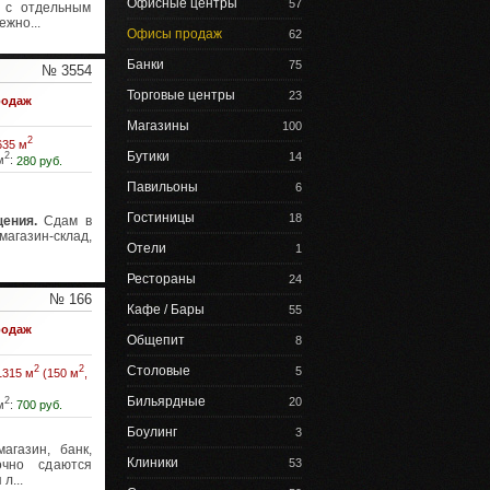
Офисные центры
57
 с отдельным
ежно...
Офисы продаж
62
Банки
75
№ 3554
Торговые центры
23
одаж
Магазины
100
2
635 м
Бутики
14
2
м
:
280 руб.
Павильоны
6
Гостиницы
18
ения.
Сдам в
магазин-склад,
Отели
1
Рестораны
24
№ 166
Кафе / Бары
55
одаж
Общепит
8
2
2
Столовые
5
1315 м
(150 м
,
Бильярдные
20
2
м
:
700 руб.
Боулинг
3
газин, банк,
Клиники
53
очно сдаются
л...