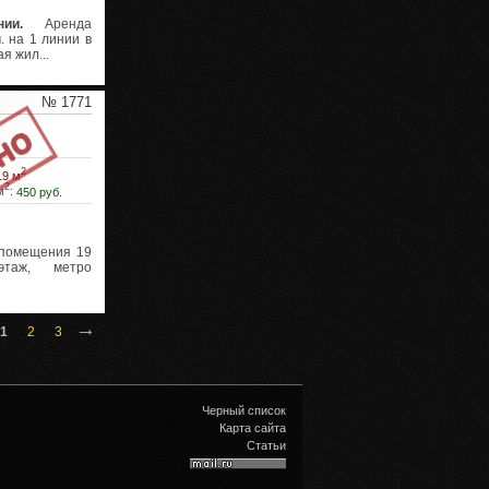
ии.
Аренда
. на 1 линии в
я жил...
№ 1771
2
19 м
2
м
:
450 руб.
помещения 19
этаж, метро
→
1
2
3
Черный список
Карта сайта
Статьи