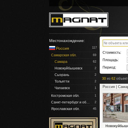
Местонахождение:
117
Россия
Стоимость:
Самарская обл.
69
Площадь:
Самара
62
Период:
Новокуйбышевск
2
Сызрань
2
30
из
62
объект
Тольятти
2
Россия | Сама
Чапаевск
1
Костромская обл.
1
Санкт-петербург и об…
2
Ярославская обл.
45
Новокуйбыш