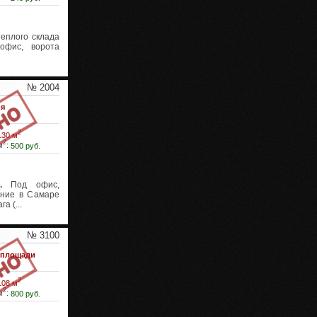
еплого склада
 офис, ворота
№ 2004
я
2
130 м
2
м
:
500 руб.
.
Под офис,
ение в Самаре
а (...
№ 3100
 площади
2
108 м
2
м
:
800 руб.