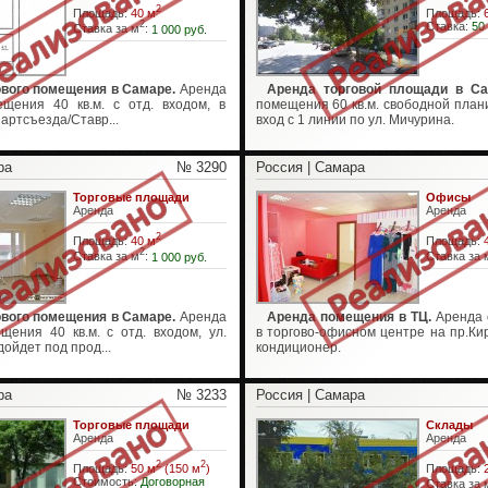
2
Площадь:
40 м
Площадь:
2
Ставка:
50
Ставка за м
:
1 000 руб.
ового помещения в Самаре.
Аренда
Аренда торговой площади в Са
ещения 40 кв.м. с отд. входом, в
помещения 60 кв.м. свободной плани
Партсъезда/Ставр...
вход с 1 линии по ул. Мичурина.
ра
№ 3290
Россия | Самара
Торговые площади
Офисы
Аренда
Аренда
2
Площадь:
40 м
Площадь:
2
Ставка за м
:
1 000 руб.
Ставка за 
ового помещения в Самаре.
Аренда
Аренда помещения в ТЦ.
Аренда о
щения 40 кв.м. с отд. входом, ул.
в торгово-офисном центре на пр.Ки
ойдет под прод...
кондиционер.
ра
№ 3233
Россия | Самара
Торговые площади
Склады
Аренда
Аренда
2
2
Площадь:
50 м
(150 м
)
Площадь:
Стоимость:
Договорная
Ставка за 