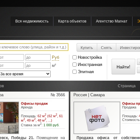
Вся недвижимость
Карта объектов
Агентство Магнат
Э
Купить
Снять
Инвестиро
Руб
Новостройка
Иностранная
м²
Элитная
ов
Страница
ра
№ 3566
Россия | Самара
Офисы продаж
Офисы пр
Аренда
Продажа
2
2
Площадь:
62 м
(62 м
, 61
Площадь:
2
2
2
Стоимость
м
, 49 м
, 48 м
, ...)
2
Ставка за м
:
1 000 руб.
евск, Победы 21.
Помещение на
Продажа офиса от собственн