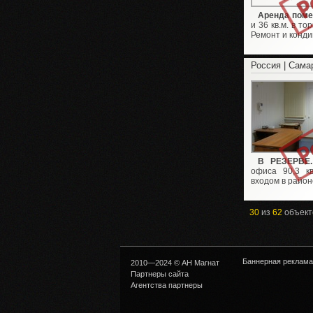
Аренда поме
и 36 кв.м. в т
Ремонт и конди
Россия | Сама
В РЕЗЕРВЕ.
офиса 90,3 кв
входом в район
30
из
62
объект
Баннерная реклама
2010—2024 © АН Магнат
Партнеры сайта
Агентства партнеры