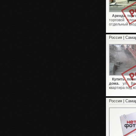
Аренда торг
торговой площ
отдельный вход
Россия | Сама
Купить пом
дома.
ул. Вил
квартира под к
Россия | Сама