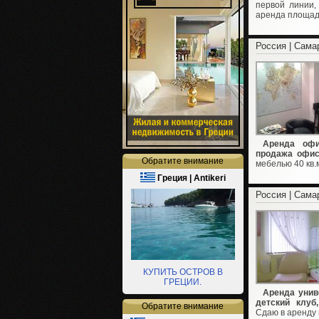
первой линии,
аренда площадей
Россия | Сама
Аренда офи
продажа офис
Обратите внимание
мебелью 40 кв.м
Греция | Antikeri
Россия | Сама
КУПИТЬ ОСТРОВ В
ГРЕЦИИ.
Аренда унив
детский клуб
Обратите внимание
Сдаю в аренду 