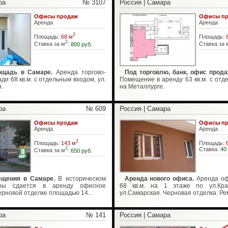
ра
№ 3107
Россия | Самара
Офисы продаж
Офисы пр
Аренда
Аренда
2
Площадь:
68 м
Площадь:
2
Ставка за м
:
800 руб.
Ставка за 
ощадь в Самаре.
Аренда торгово-
Под торговлю, банк, офис прода
и 68 кв.м. с отдельным входом, ул.
Помещение в аренду 63 кв.м. с отд
.
на Металлурге.
ра
№ 609
Россия | Самара
Офисы продаж
Офисы пр
Аренда
Аренда
2
Площадь:
143 м
Площадь:
2
Ставка:
40
Ставка за м
:
650 руб.
щения в Самаре.
В историческом
Аренда нового офиса.
Аренда оф
ры сдается в аренду офисное
68 кв.м. на 1 этаже по ул.Крас
рновой отделке площадью 14...
ул.Самарская. Черновая отделка. Рем
ра
№ 141
Россия | Самара