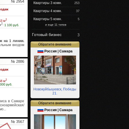
№ 2954
Квартиры 3 комн.
253
одаж
Квартиры 4 комн.
37
Квартиры 5 комн.
5
2
63 м
2
и еще 11 типов
м
:
1 100 руб.
Готовый бизнес
3
ж на 1 линии.
Обратите внимание
ельным входом
Россия | Самара
№ 2886
одаж
2
68 м
 000 руб.
Новокуйбышевск, Победы
21.
иса в Самаре
Обратите внимание
ноармейская/
о...
Россия | Самара
№ 3567