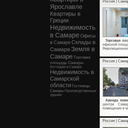
Россия | Сама
Ярославле
Квартиры в
Греции
Недвижимость
в Самаре
Офисы
Торговая пл
Склады в
в Самаре
офисной площад
Земля в
Самаре
Революционная
Самаре
Торговая
Россия | Сама
площадь Самары
Коттеджи в Самаре
Недвижимость в
Самарской
области
Гостиницы
Самары
Производственные
здания
Аренда поме
центре Сама
помещение в че
Россия | Сама