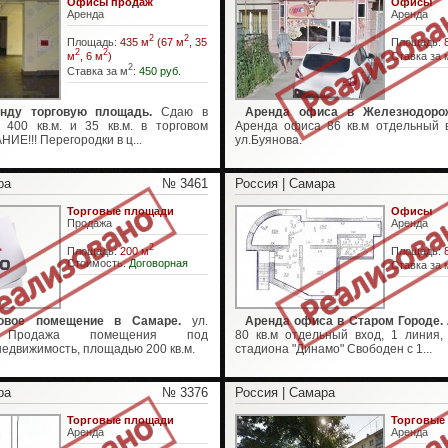
Офисы продаж
Офисы
Аренда
Аренда
2
2
Площадь:
435 м
(67 м
, 35
Площадь:
2
2
м
, 6 м
)
Ставка за 
2
Ставка за м
:
450 руб.
нду торговую площадь.
Сдаю в
Аренда офиса в Железнодоро
 400 кв.м. и 35 кв.м. в торговом
Аренда офиса 86 кв.м отдельный в
ИЕ!!! Перегородки в ц...
ул.Буянова.
ра
№ 3461
Россия | Самара
Торговые площади
Офисы
Продажа
Аренда
2
Площадь:
200 м
Площадь:
Стоимость:
Договорная
Ставка за 
говое помещение в Самаре.
ул.
Аренда офиса в Старом Городе.
. Продажа помещения под
80 кв.м отдельный вход, 1 линия,
едвижимость, площадью 200 кв.м.
стадиона "Динамо" Свободен с 1...
ра
№ 3376
Россия | Самара
Торговые площади
Торговые
Аренда
Аренда