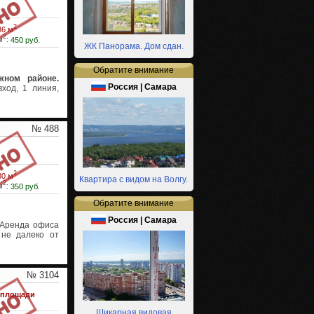
2
86 м
2
м
:
450 руб.
ЖК Панорама. Дом сдан.
Обратите внимание
жном районе.
Россия | Самара
ход, 1 линия,
№ 488
2
80 м
Квартира с видом на Волгу.
2
м
:
350 руб.
Обратите внимание
Россия | Самара
Аренда офиса
 не далеко от
№ 3104
 площади
Шикарная видовая