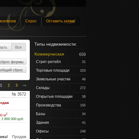
ксклюзив
Спрос
Оставить заявку
Типы недвижимости:
вать
Все
Коммерческая
659
Стрит-ритейл
31
Торговые площади
203
Земельные участки
46
→
1
2
3
Склады
272
№ 3572
Открытые площадки
38
одаж
Производства
155
Базы
34
2
40 м
:
2 800 000 руб.
Здания
41
Офисы
248
ика!
Продам