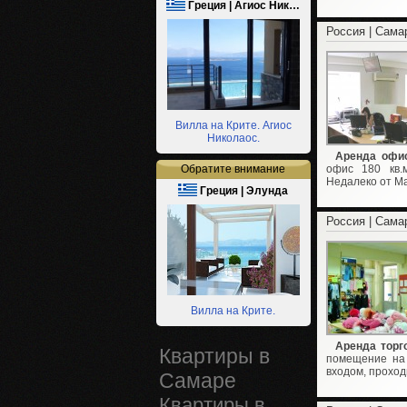
Греция | Агиос Ник…
Россия | Сама
Вилла на Крите. Агиос
Николаос.
Аренда офис
Обратите внимание
офис 180 кв.
Недалеко от М
Греция | Элунда
Россия | Сама
Вилла на Крите.
Аренда торг
Квартиры в
помещение на 
входом, проход
Самаре
Квартиры в