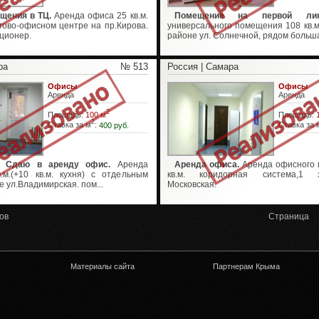
щения в ТЦ.
Аренда офиса 25 кв.м.
Помещение на первой лин
оргово-офисном центре на пр.Кирова.
универсального помещения 108 кв.м
ционер.
районе ул. Солнечной, рядом больша
ра
№ 513
Россия | Самара
Офисы
Офисы
Аренда
Аренда
2
Площадь:
100 м
Площадь:
2
Ставка за м
:
400 руб.
Ставка за 
 Сдаю в аренду офис.
Аренда
Аренда офиса.
Аренда офисного 
.м.(+10 кв.м. кухня) с отдельным
кв.м. коридорная система,1 
е ул.Владимирская. пом...
Московская.
ов
Страница
Материалы сайта
Партнерам Крыма