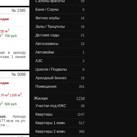
Салоны красоты
59
Бани / Сауны
6
№ 2385
Фитнес клубы
14
одаж
Залы / Танцполы
16
2
230 м
2
Детские сады
21
м
:
700 руб.
Автосервисы
22
Автомойки
м в аренду
1
этаже, 1 линия
АЗС
2
Цоколи / Подвалы
6
№ 3088
Арендный бизнес
19
одаж
Помещения
201
2
2
170 м
(100 м
,
Жилая
1234
2
м
:
500 руб.
Участки под ИЖС
39
Квартиры
1147
ре.
Аренда
7 кв.м. на ул.
Квартиры 1 комн.
517
и -...
Квартиры 2 комн.
356