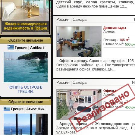
детский клуб, салон красоты, клинику,
Сдаю в аренду нежилое помещение 12...
Россия | Самара
Детские сады
Аренда
2
Площадь:
105 м
Обратите внимание
2
Ставка за м
:
500 ру
Греция | Antikeri
Офис в аренду.
Сдаю в аренду офис 105 к
Октябрьском районе (р-н Гос.Университет
размещения офиса, клиники, де...
Россия | Самара
№
КУПИТЬ ОСТРОВ В
Офисы
ГРЕЦИИ.
Аренда
Обратите внимание
2
Площадь:
86 м
2
Ставка за м
:
450 ру
Греция | Агиос Ник…
Аренда офиса в Железнодорожном ра
Аренда офиса 86 кв.м отдельный вход, 1 
ул.Буянова.