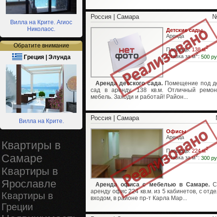
Россия | Самара
№
Вилла на Крите. Агиос
Николаос.
Детские сады
Аренда
Обратите внимание
2
Площадь:
138 м
2
Ставка за м
:
500 ру
Греция | Элунда
Аренда детского сада.
Помещение под д
сад в аренду. 138 кв.м. Отличный ремон
мебель. Заходи и работай! Район...
Россия | Самара
Вилла на Крите.
Офисы
Аренда
Квартиры в
2
Площадь:
224 м
Самаре
2
Ставка за м
:
300 ру
Квартиры в
Ярославле
Аренда офиса с мебелью в Самаре.
С
аренду офис 224 кв.м. из 5 кабинетов, с отд
Квартиры в
входом, в районе пр-т Карла Мар...
Греции