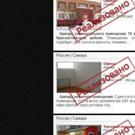
Офисы
Аренда
2
Площадь:
70 м
Ставка:
32 000 руб.
Аренда универсального помещения 70 к
Красноглинском районе.
Помещение от
подойдет для салонов красоты, паикмах...
Россия | Самара
Офисы
Аренда
2
Площадь:
180 м
2
Ставка за м
:
350 ру
Аренда нежилого помещения.
Сдается в 
помещение 213 м.кв.(по документам 180 кв.м
офис,фитнес клуб,оптовую тор...
Россия | Самара
Торговые площад
Продажа