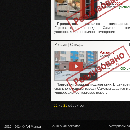
2
Площадь:
338 м
Стоимость:
Договор
Продается нежилое помещение.
Евроквартале города Самара прод
универсальное нежилое помещение.
Россия | Самара
Магазины
Аренда
2
Площадь:
360 м
2
Ставка за м
:
600 ру
+ ВИДЕО
Торговая площадь под магазин.
В центре 
спального района города Самары сдается в 
универсальное торговое поме...
21
из
21
объектов
Баннерная реклама
Материалы са
2010—2024 © АН Магнат