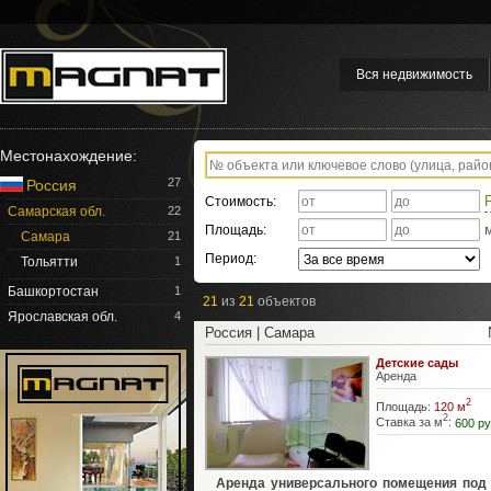
Вся недвижимость
Местонахождение:
27
Россия
Стоимость:
Самарская обл.
22
Площадь:
Самара
21
Период:
Тольятти
1
Башкортостан
1
21
из
21
объектов
Ярославская обл.
4
Россия | Самара
Детские сады
Аренда
2
Площадь:
120 м
2
Ставка за м
:
600 ру
Аренда универсального помещения под