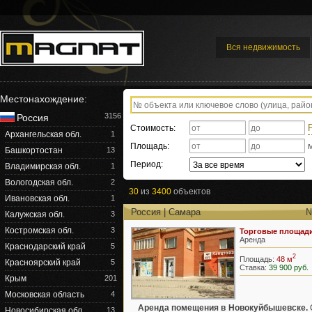
Вся недвижимость
Местонахождение:
3156
Россия
Стоимость:
Архангельская обл.
1
Площадь:
Башкортостан
13
Период:
Владимирская обл.
1
Вологодская обл.
2
30
из
3400
объектов
Ивановская обл.
1
Россия | Самара
№
Калужская обл.
3
Костромская обл.
3
Торговые площад
Аренда
Краснодарский край
5
2
Площадь:
48 м
Красноярский край
5
Ставка:
39 900 руб.
Крым
201
Московская область
4
Аренда помещения в Новокуйбышевске.
Новосибирская обл.
13