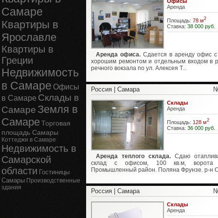
Офисы
Аренда
Самаре
2
Площадь:
78 м
Квартиры в
Ставка:
38 000 руб.
Ярославле
Квартиры в
Аренда офиса.
Сдается в аренду офис с
Греции
хорошим ремонтом и отдельным входом в 
речного вокзала по ул. Алексея Т...
Недвижимость
в Самаре
Офисы
Россия | Самара
№
Склады в
в Самаре
Склады
Земля в
Самаре
Аренда
Самаре
2
Площадь:
128 м
Торговая
Ставка:
36 000 руб.
площадь Самары
Коттеджи в Самаре
Недвижимость в
Аренда теплого склада.
Сдаю отаплив
Самарской
склад с офисом, 100 кв.м, ворота 
области
Промышленный район. Поляна Фрунзе. р-н Са
Гостиницы
Самары
Производственные
здания
Россия | Самара
№
Склады
Аренда