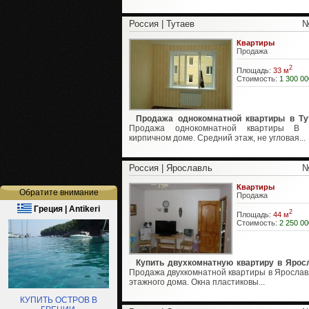
Россия | Тутаев
№
Квартиры
Продажа
2
Площадь:
33 м
Стоимость:
1 300 00
Продажа однокомнатной квартиры в Ту
Продажа однокомнатной квартиры В 
кирпичном доме. Средний этаж, не угловая...
Россия | Ярославль
№
Квартиры
Обратите внимание
Продажа
Греция | Antikeri
2
Площадь:
44 м
Стоимость:
2 250 00
Купить двухкомнатную квартиру в Ярос
Продажа двухкомнатной квартиры в Ярославл
этажного дома. Окна пластиковы...
КУПИТЬ ОСТРОВ В