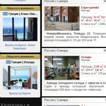
ГРЕЦИИ.
Россия | Самара
№
Стрит-ритейл
Обратите внимание
Аренда
Греция | Агиос Ник…
2
Площадь:
62 м
(62 
2
2
2
м
, 49 м
, 48 м
, ...)
2
Ставка за м
:
1 000 
Новокуйбышевск, Победы 21.
Помещен
первой линии, напротив Макдоналдса. Во
аренда площадей от 50 до 330 м.кв. П...
Вилла на Крите. Агиос
Николаос.
Россия | Самара
№
Обратите внимание
Склады
Аренда
Греция | Элунда
2
Площадь:
2188 м
(1
2
2
2
м
, 534 м
, 540 м
, .
2
Ставка за м
:
175 ру
Аренда холодного склада с офисом в С
Сдаю в аренду холодный кирпичный 
площадью 200 кв.м. с пандусом +офисная...
Вилла на Крите.
Россия | Самара
Квартиры в