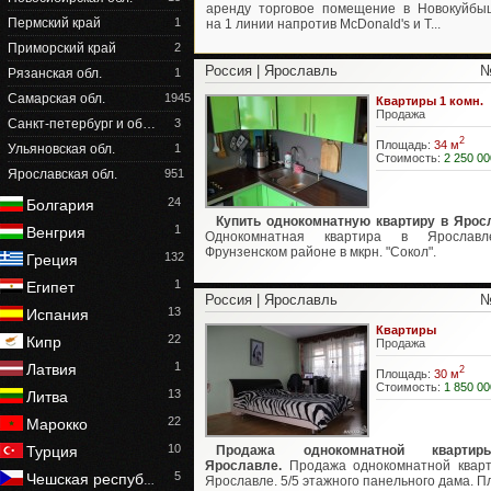
аренду торговое помещение в Новокуйбы
Пермский край
1
на 1 линии напротив McDonald's и Т...
Приморский край
2
Россия | Ярославль
№
Рязанская обл.
1
Самарская обл.
1945
Квартиры 1 комн.
Продажа
Санкт-петербург и об…
3
2
Площадь:
34 м
Ульяновская обл.
1
Стоимость:
2 250 00
Ярославская обл.
951
24
Болгария
Купить однокомнатную квартиру в Ярос
1
Венгрия
Однокомнатная квартира в Ярослав
Фрунзенском районе в мкрн. "Сокол".
132
Греция
1
Египет
Россия | Ярославль
№
13
Испания
Квартиры
22
Кипр
Продажа
1
Латвия
2
Площадь:
30 м
Стоимость:
1 850 00
13
Литва
22
Марокко
10
Турция
Продажа однокомнатной кварт
Ярославле.
Продажа однокомнатной квар
5
Чешская респуб
Ярославле. 5/5 этажного панельного дама. Пл
…