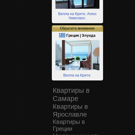
Вилла на Крите. Агиос
Николаос.
Обратите внимание
Греция | Элунда
Вилла на Крите.
Квартиры в
Самаре
Квартиры в
Ярославле
Квартиры в
Греции