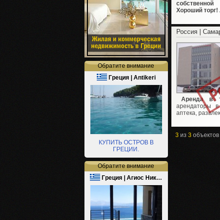
собственной
Хороший торг!
Россия | Сама
Обратите внимание
Греция | Antikeri
Аренда в т
арендаторы в
аптека, развле
3
из
3
объектов
КУПИТЬ ОСТРОВ В
ГРЕЦИИ.
Обратите внимание
Греция | Агиос Ник…