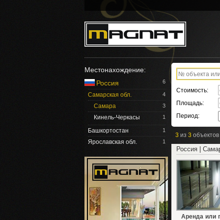
Местонахождение:
6
Россия
Стоимость:
Самарская обл.
4
Площадь:
Самара
3
Период:
Кинель-Черкасы
1
Башкортостан
1
3
из
3
объектов
Ярославская обл.
1
Россия | Сама
Аренда или 