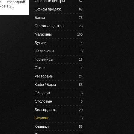
Офисные центры
57
е свободной
ое в 2...
Офисы продаж
62
Банки
75
Торговые центры
23
Магазины
100
Бутики
14
Павильоны
6
Гостиницы
18
Отели
1
Рестораны
24
Кафе / Бары
55
Общепит
8
Столовые
5
Бильярдные
20
Боулинг
3
Клиники
53