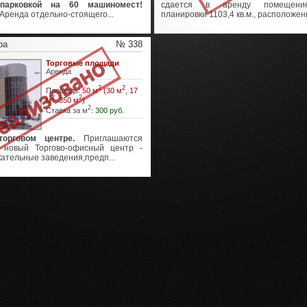
 парковкой на 60 машиномест!
сдается в аренду помещени
Аренда отдельно-стоящего...
планировки 1103,4 кв.м., расположенн
ра
№ 338
Торговые площади
Аренда
2
2
Площадь:
50 м
(30 м
, 17
2
2
м
, 350 м
)
2
Ставка за м
:
300 руб.
орговом центре.
Приглашаются
 новый Торгово-офисный центр -
кательные заведения,предп...