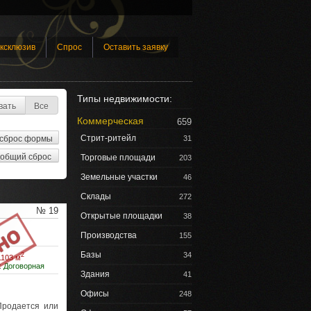
ксклюзив
Спрос
Оставить заявку
Типы недвижимости:
вать
Все
Коммерческая
659
Стрит-ритейл
31
Торговые площади
203
Земельные участки
46
Склады
272
№ 19
Открытые площадки
38
Производства
155
Базы
34
2
1103 м
:
Договорная
Здания
41
Офисы
248
родается или