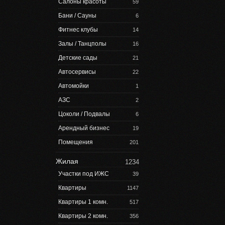
Салоны красоты
59
Бани / Сауны
6
Фитнес клубы
14
Залы / Танцполы
16
Детские сады
21
Автосервисы
22
Автомойки
1
АЗС
2
Цоколи / Подвалы
6
Арендный бизнес
19
Помещения
201
Жилая
1234
Участки под ИЖС
39
Квартиры
1147
Квартиры 1 комн.
517
Квартиры 2 комн.
356