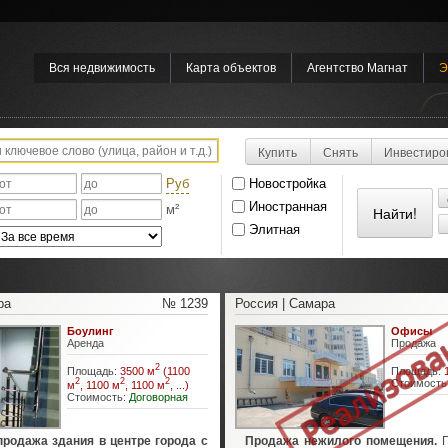
Вся недвижимость
Карта объектов
Агентство Магнат
Э
Купить
Снять
Инвестиро
Руб
Новостройка
Иностранная
м²
Элитная
ра
№ 1239
Россия | Самара
Боулинг
Офисы
Аренда
Продажа
2
Площадь:
3500 м
(1100
Площадь:
2
2
2
Стоимость
м
, 1100 м
, 1100 м
, ...)
Стоимость:
Договорная
продажа здания в центре города с
Продажа нежилого помещения.
П