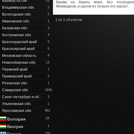
Башкортостан
13
Крыму на берегу моря, без посредник
Межводном, в одном из лучших его курорт...
Владимирская обл.
1
Вологодская обл.
2
1
из
1
объектов
Ивановская обл.
1
Калужская обл.
3
Костромская обл.
3
Краснодарский край
5
Красноярский край
5
Московская область
4
Новосибирская обл.
13
Пермский край
1
Приморский край
2
Рязанская обл.
1
Самарская обл.
1945
Санкт-петербург и об…
3
Ульяновская обл.
1
Ярославская обл.
951
24
Болгария
1
Венгрия
132