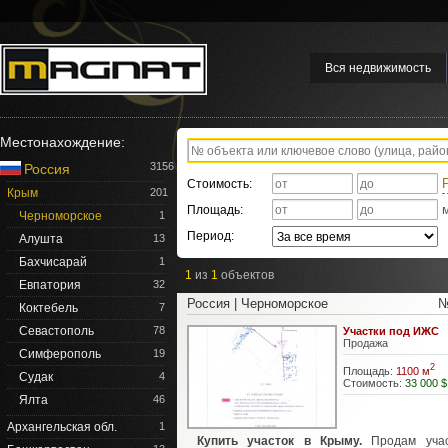
Вся недвижимость
Местонахождение:
3156
Россия
Стоимость:
Крым
201
Площадь:
Черноморское
1
Период:
Алушта
13
Бахчисарай
1
1
из
1
объектов
Евпатория
32
Россия | Черноморское
№
Коктебель
7
Севастополь
78
Участки под ИЖС
Продажа
Симферополь
19
2
Площадь:
1100 м
Судак
4
Стоимость:
33 000 $
Ялта
46
Архангельская обл.
1
Купить участок в Крыму.
Продам учас