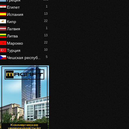
Греция
1
Египет
13
Испания
22
Кипр
1
Латвия
13
Литва
22
Марокко
10
Турция
5
Чешская респуб
…