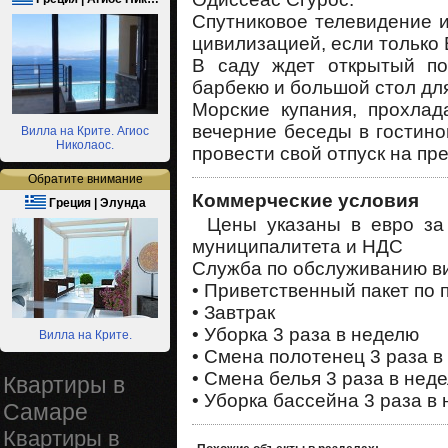
Спутниковое телевидение и
цивилизацией, если только 
В саду ждет открытый по
барбекю и большой стол дл
Морские купания, прохлад
вечерние беседы в гостино
Вилла на Крите. Агиос
Николаос.
провести свой отпуск на пр
Обратите внимание
Коммерческие условия
Греция | Элунда
Цены указаны в евро за 
муниципалитета и НДС
Служба по обслуживанию ви
• Приветственный пакет по
• Завтрак
• Уборка 3 раза в неделю
Вилла на Крите.
• Смена полотенец 3 раза в
• Смена белья 3 раза в нед
Квартиры в
• Уборка бассейна 3 раза в
Самаре
Квартиры в