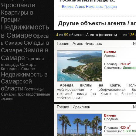
Похожие объекты в разделах:
Ярославле
Виллы. Агиос Николаос. Греция
Квартиры в
Греции
Другие объекты агента / а
Недвижимость
в Самаре
4
из
99
объектов
Агента (показать)
... из
136
Офисы
Склады в
в Самаре
Греция | Агиос Николаос
№
Земля в
Самаре
Виллы
Аренда
Самаре
Торговая
2
площадь Самары
Площадь:
260 м
Стоимость:
Договор
Коттеджи в Самаре
Недвижимость в
Самарской
Аренда виллы на Крите.
Полно
области
Гостиницы
меблированная и оборудованная бы
техникой вилла на Крите с бассей
Самары
Производственные
собственным...
здания
Греция | Ираклион
№
Виллы
Продажа
2
Площадь:
420 м
Стоимость:
1 600 00