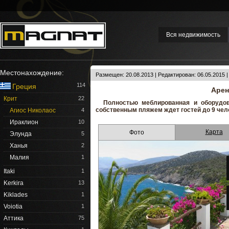
Вся недвижимость
Местонахождение:
Размещен: 20.08.2013 | Редактирован: 06.05.2015 
114
Греция
Арен
Крит
22
Полностью меблированная и оборудов
собственным пляжем ждет гостей до 9 чело
Агиос Николаос
4
Ираклион
10
Карта
Фото
Элунда
5
Ханья
2
Малия
1
Itaki
1
Kerkira
13
Kiklades
1
Voiotia
1
Аттика
75