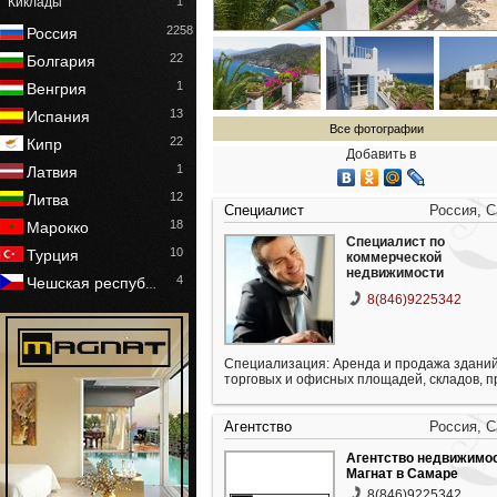
Киклады
1
2258
Россия
22
Болгария
1
Венгрия
13
Испания
Все фотографии
22
Кипр
Добавить в
1
Латвия
12
Литва
Специалист
Россия, 
18
Марокко
Специалист по
10
Турция
коммерческой
недвижимости
4
Чешская респуб
…
8(846)9225342
Специализация: Аренда и продажа зданий
торговых и офисных площадей, складов, 
Агентство
Россия, 
Агентство недвижимо
Магнат в Самаре
8(846)9225342