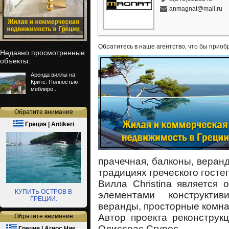
anmagnat@mail.ru
Обратитесь в наше агентство, что бы приоб
Недавно просмотренные
объекты:
Аренда виллы на
Крите. Полностью
меблиро...
Обратите внимание
Греция | Antikeri
прачечная, балконы, веран
традициях греческого госте
Вилла Christina является
КУПИТЬ ОСТРОВ В
элементами конструкти
ГРЕЦИИ.
веранды, просторные комна
Автор проекта реконструк
Обратите внимание
Одиссеас Сгурос.
Греция | Агиос Ник…