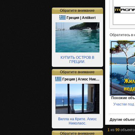
Обратите внимание
Греция | Antikeri
Обратитесь в 
КУПИТЬ ОСТРОВ В
ГРЕЦИИ.
Обратите внимание
Греция | Агиос Ник…
Похожие объ
Участки под
Вилла на Крите. Агиос
Другие объект
Николаос.
1
из
99
объект
Обратите внимание