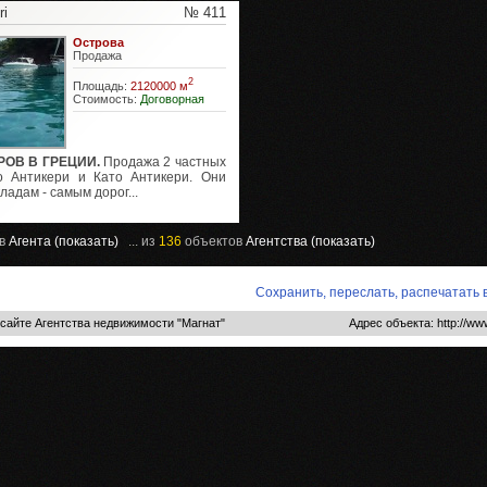
ri
№ 411
Острова
Продажа
2
Площадь:
2120000 м
Стоимость:
Договорная
РОВ В ГРЕЦИИ.
Продажа 2 частных
о Антикери и Като Антикери. Они
ладам - самым дорог...
ов
Агента (показать)
... из
136
объектов
Агентства (показать)
Сохранить, переслать, распечатать
сайте Агентства недвижимости "Магнат"
Адрес объекта: http://ww