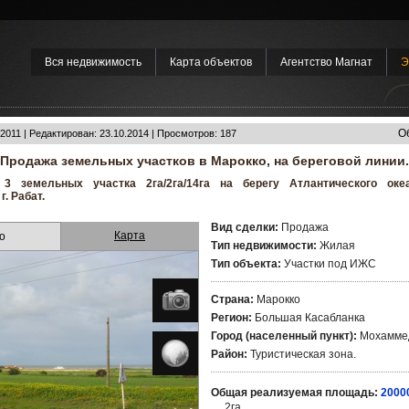
Вся недвижимость
Карта объектов
Агентство Магнат
Э
О
2011 | Редактирован: 23.10.2014 | Просмотров: 187
Продажа земельных участков в Марокко, на береговой линии.
3 земельных участка 2га/2га/14га на берегу Атлантического оке
. Рабат.
Вид сделки:
Продажа
Карта
о
Тип недвижимости:
Жилая
Тип объекта:
Участки под ИЖС
Страна:
Марокко
Регион:
Большая Касабланка
Город (населенный пункт):
Мохамме
Район:
Туристическая зона.
Общая реализуемая площадь:
2000
2га