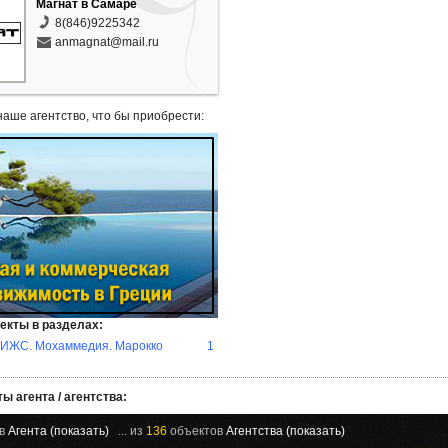
Магнат в Самаре
8(846)9225342
anmagnat@mail.ru
наше агентство, что бы приобрести:
екты в разделах:
 ИЖС. Мохаммедия. Марокко
1
ы агента / агентства:
ов
Агента (показать)
... из
136
объектов
Агентства (показать)