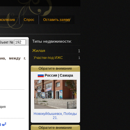
ксклюзив
Спрос
Оставить заявку
Типы недвижимости:
бъект №
Жилая
1
Участки под ИЖС
1
ана, между г.
Обратите внимание
Россия | Самара
дия
Новокуйбышевск, Победы
21.
2
0 м
Обратите внимание