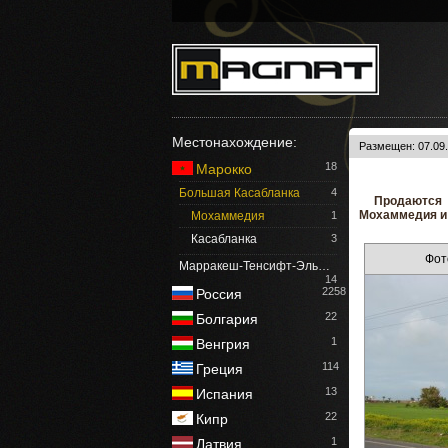
Местонахождение:
Размещен: 07.09.
18
Марокко
Большая Касабланка
4
Продаются 
Мохаммедия и г
Мохаммедия
1
Касабланка
3
Фот
Марракеш-Тенсифт-Эль…
14
2258
Россия
22
Болгария
1
Венгрия
114
Греция
13
Испания
22
Кипр
1
Латвия