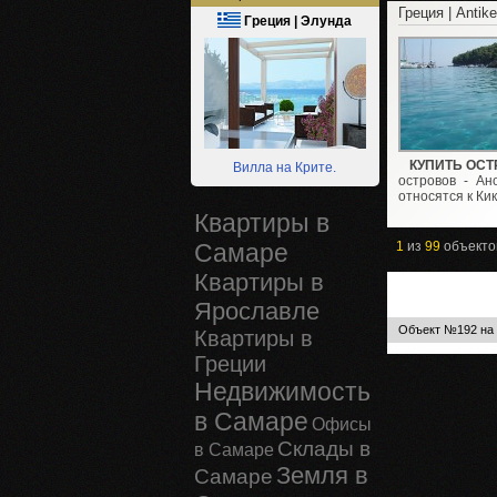
Греция | Antike
Греция | Элунда
КУПИТЬ ОСТ
Вилла на Крите.
островов - Ан
относятся к Кик
Квартиры в
Самаре
1
из
99
объект
Квартиры в
Ярославле
Объект №192 на 
Квартиры в
Греции
Недвижимость
в Самаре
Офисы
Склады в
в Самаре
Земля в
Самаре