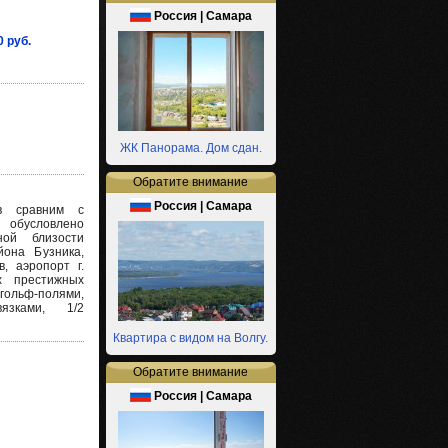
Россия | Самара
0 руб.
ЖК Панорама. Дом сдан.
Обратите внимание
Россия | Самара
ов сравним с
бусловлено
ной близости
она Бузника,
, аэропорт г.
х престижных
ольф-полями,
язками, 1/2
Квартира с видом на Волгу.
Обратите внимание
Россия | Самара