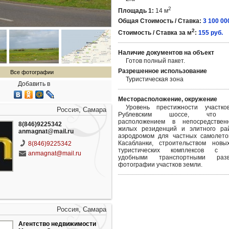
2
Площадь 1:
14 м
Общая Стоимость / Ставка:
3 100 00
2
Стоимость / Ставка за м
:
155 руб.
Наличие документов на объект
Готов полный пакет.
Разрешенное использование
Все фотографии
Туристическая зона
Добавить в
Месторасположение, окружение
Уровень престижности участк
Россия, Самара
Рублевским шоссе, что о
расположением в непосредствен
8(846)9225342
жилых резиденций и элитного рай
anmagnat@mail.ru
аэродромом для частных самолетов
Касабланки, строительством новы
8(846)9225342
туристических комплексов с г
anmagnat@mail.ru
удобными транспортными разв
фотографии участков земли.
Россия, Самара
Агентство недвижимости