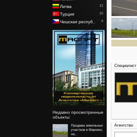
12
Литва
10
Турция
4
Чешская респуб
…
Специалист
Недавно просмотренные
объекты:
Агентство
Продажа земельных
участков в Марокко,
на...