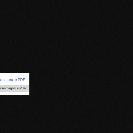
 в формате PDF
w.anmagnat.ru/192