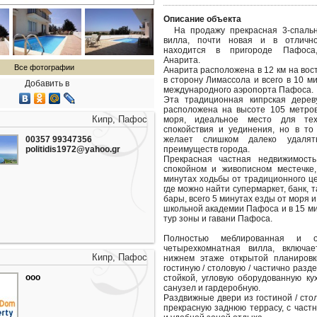
Описание объекта
На продажу прекрасная 3-спаль
вилла, почти новая и в отлично
находится в пригороде Пафоса
Анарита.
Все фотографии
Анарита расположена в 12 км на вос
в сторону Лимассола и всего в 10 м
Добавить в
международного аэропорта Пафоса.
Эта традиционная кипрская дерев
расположена на высоте 105 метро
Кипр, Пафос
моря, идеальное место для те
спокойствия и уединения, но в то
00357 99347356
желает слишком далеко удалят
politidis1972@yahoo.gr
преимуществ города.
Прекрасная частная недвижимость
спокойном и живописном местечке,
минутах ходьбы от традиционного ц
где можно найти супермаркет, банк, т
бары, всего 5 минутах езды от моря 
школьной академии Пафоса и в 15 м
тур зоны и гавани Пафоса.
Полностью меблированная и об
четырехкомнатная вилла, включа
Кипр, Пафос
нижнем этаже открытой планировк
гостиную / столовую / частично разд
ооо
стойкой, угловую оборудованную ку
санузел и гардеробную.
Раздвижные двери из гостиной / сто
прекрасную заднюю террасу, с част