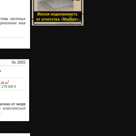
ства частных
 регионах юга
№ 2855
ы
2
135 м
:
179 000 €
алеко от моря
 комплексный
..