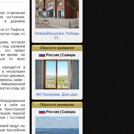
ная отдельная
м состоянии,
, в деревне
ток от Пафоса,
Новокуйбышевск, Победы
инутах езды от
21.
ушка, которая
в над уровнем
Обратите внимание
х, кто любит
 же время, не
Россия | Самара
ься от всех
 находится в
 в нескольких
ентра деревни,
аверны, кафе -
и Американской
инутах езды до
ЖК Панорама. Дом сдан.
орудованная
Обратите внимание
ет в себя на
и просторную
Россия | Самара
ельную, барной
хню / гостевой
ловой ведут на
ным бассейном