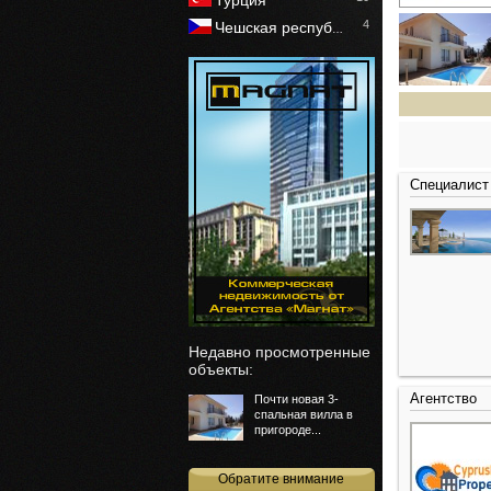
Турция
4
Чешская респуб
…
Специалист
Недавно просмотренные
объекты:
Агентство
Почти новая 3-
спальная вилла в
пригороде...
Обратите внимание