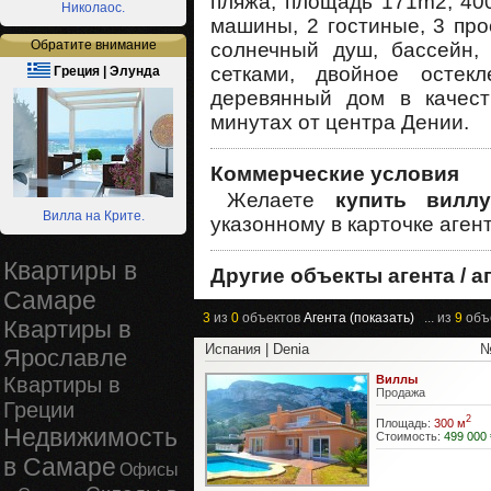
пляжа, площадь 171m2, 40
Николаос.
машины, 2 гостиные, 3 пр
Обратите внимание
солнечный душ, бассейн, 
сетками, двойное остекл
Греция | Элунда
деревянный дом в качест
минутах от центра Дении.
Коммерческие условия
Желаете
купить вилл
Вилла на Крите.
указонному в карточке агент
Квартиры в
Другие объекты агента / а
Самаре
3
из
0
объектов
Агента (показать)
... из
9
объ
Квартиры в
Испания | Denia
№
Ярославле
Квартиры в
Виллы
Продажа
Греции
2
Площадь:
300 м
Недвижимость
Стоимость:
499 000 
в Самаре
Офисы