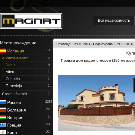
Вся недвижимость
Местонахождение:
Размещен: 29.10.2014 | Редактирован: 29.10.2014 
13
Испания
Куп
Alicante/alacant
12
Продам дом рядом с морем (150 метров),
Denia
9
Altea
1
Orihuela
1
Torrevieja
1
Castelln/castell
1
2258
Россия
22
Болгария
1
Венгрия
114
Греция
22
Кипр