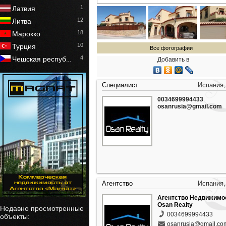
1
Латвия
12
Литва
18
Марокко
10
Турция
Все фотографии
4
Чешская респуб
Добавить в
…
Специалист
Испания,
0034699994433
osanrusia@gmail.com
Агентство
Испания,
Агентство Недвижимо
Osan Realty
Недавно просмотренные
0034699994433
объекты:
osanrusia@gmail.co