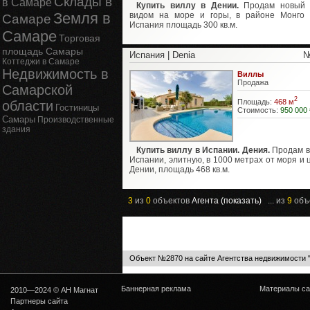
Склады в
в Самаре
Купить виллу в Дении.
Продам новый 
Земля в
видом на море и горы, в районе Монго
Самаре
Испания площадь 300 кв.м.
Самаре
Торговая
площадь Самары
Испания | Denia
№
Коттеджи в Самаре
Недвижимость в
Виллы
Продажа
Самарской
2
Площадь:
468 м
области
Гостиницы
Стоимость:
950 000 
Самары
Производственные
здания
Купить виллу в Испании. Дения.
Продам в
Испании, элитную, в 1000 метрах от моря и 
Дении, площадь 468 кв.м.
3
из
0
объектов
Агента (показать)
... из
9
объ
Объект №2870 на сайте Агентства недвижимости 
Баннерная реклама
Материалы са
2010—2024 © АН Магнат
Партнеры сайта