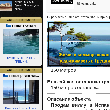
Купить виллу в
osan.realty
Дении. Продам дом
рядом...
Обратитесь в наше агентство, что бы приоб
Обратите внимание
Греция | Antikeri
КУПИТЬ ОСТРОВ В
ГРЕЦИИ.
150 метров
Обратите внимание
Греция | Агиос Ник…
Ближайшая остановка тра
150 метров остановка
Описание объекта
Продам виллу в Испа
Вилла на Крите. Агиос