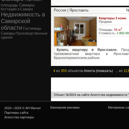
площадь Самары
Коттеджи в Самаре
Россия | Ярославль
№
Недвижимость в
Квартиры 3 комн.
Самарской
Продажа
области
Гостиницы
2
Площадь:
56 м
Самары
Производственные
Стоимость:
2 850 00
здания
Купить квартиру в Ярославле.
Прод
трехкомнатная квартира в Яросла
Красноперекопском районе.
4
из
355
объектов
Агента (показать)
... из
11
Объект №3024 на сайте Агентства недвижимости 
Баннерная реклама
Материалы са
2010—2024 © АН Магнат
Партнеры сайта
Агентства партнеры