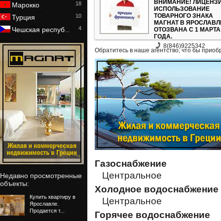
ВНИМАНИЕ! ЛИЦЕНЗ
18
Марокко
ИСПОЛЬЗОВАНИЕ
ТОВАРНОГО ЗНАКА
10
Турция
МАГНАТ В ЯРОСЛАВЛ
4
Чешская респуб
ОТОЗВАНА С 1 МАРТА
…
ГОДА.
8(846)9225342
Обратитесь в наше агентство, что бы приоб
Газоснабжение
Центральное
Недавно просмотренные
объекты:
Холодное водоснабжение
Купить квартиру в
Центральное
Ярославле.
Продается т...
Горячее водоснабжение