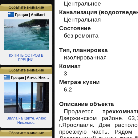
Центральное
Обратите внимание
Канализация (водоотведе
Греция | Antikeri
Центральная
Состояние
без ремонта
Тип, планировка
КУПИТЬ ОСТРОВ В
изолированная
ГРЕЦИИ.
Комнат
Обратите внимание
3
Греция | Агиос Ник…
Метраж кухни
6,2
Описание объекта
Продается
трехкомн
Дзержинском районе. 63,
Вилла на Крите. Агиос
Николаос.
г.Ярославля. Дом распол
проезжую часть. Рядом 
Обратите внимание