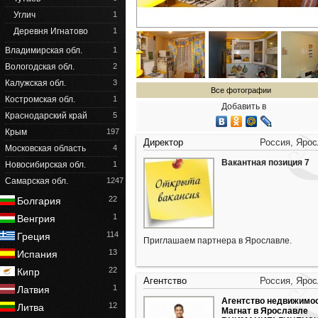
Углич
1
Деревня Игнатово
1
Владимирская обл.
1
Вологодская обл.
2
Калужская обл.
3
Все фотографии
Костромская обл.
1
Добавить в
Краснодарский край
5
Крым
197
Директор
Россия, Яро
Московская область
4
Вакантная позиция 7
Новосибирская обл.
1
Самарская обл.
1247
22
Болгария
1
Венгрия
114
Греция
Приглашаем партнера в Ярославле.
13
Испания
22
Кипр
Агентство
Россия, Яро
1
Латвия
Агентство недвижимо
12
Литва
Магнат в Ярославле