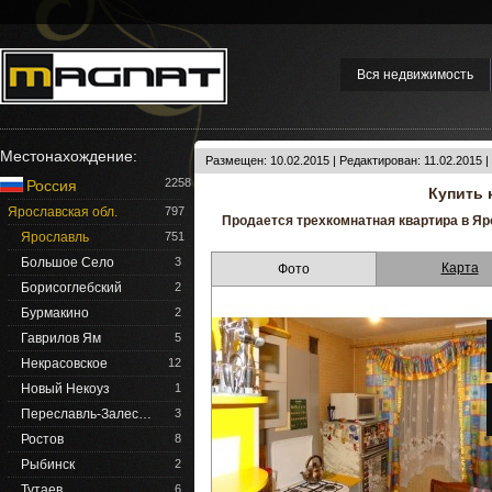
Вся недвижимость
Местонахождение:
Размещен: 10.02.2015 | Редактирован: 11.02.2015 
2258
Россия
Купить 
Ярославская обл.
797
Продается трехкомнатная квартира в Яр
Ярославль
751
Большое Село
3
Карта
Фото
Борисоглебский
2
Бурмакино
2
Гаврилов Ям
5
Некрасовское
12
Новый Некоуз
1
Переславль-Залес…
3
Ростов
8
Рыбинск
2
Тутаев
6