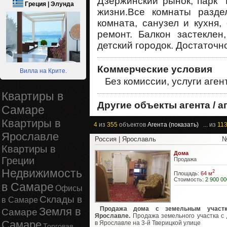
Дзержинский рынок, парк 
Греция | Элунда
жизни.Все комнаты разд
комната, санузел и кухня,
ремонт. Балкон застеклен
детский городок. Достаточно
Коммерческие условия
Вилла на Крите.
Без комиссии, услуги аген
Квартиры в
Другие объекты агента / а
Самаре
Квартиры в
4
из
355
объектов
Агента (показать)
... из
11
Ярославле
Россия | Ярославль
№
Квартиры в
Дома
Греции
Продажа
Недвижимость
2
Площадь:
64 м
Стоимость:
2 900 00
в Самаре
Офисы
Склады в
в Самаре
Земля в
Продажа дома с земельным участ
Самаре
Ярославле.
Продажа земельного участка с
Самаре
в Ярославле на 3-й Тверицкой улице
Торговая