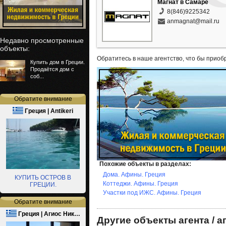
Магнат в Самаре
8(846)9225342
anmagnat@mail.ru
Недавно просмотренные
объекты:
Обратитесь в наше агентство, что бы приоб
Купить дом в Греции.
Продаётся дом с
соб...
Обратите внимание
Греция | Antikeri
Похожие объекты в разделах:
Дома. Афины. Греция
КУПИТЬ ОСТРОВ В
Коттеджи. Афины. Греция
ГРЕЦИИ.
Участки под ИЖС. Афины. Греция
Обратите внимание
Греция | Агиос Ник…
Другие объекты агента / а