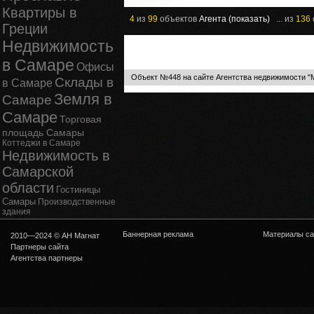
Квартиры в
4
из
99
объектов
Агента (показать)
... из
136
Греции
Недвижимость
в Самаре
Офисы
Объект №448 на сайте Агентства недвижимости "
Склады в
в Самаре
Земля в
Самаре
Самаре
Торговая
площадь Самары
Коттеджи в Самаре
Недвижимость в
Самарской
области
Гостиницы
Самары
Производственные
здания
Баннерная реклама
Материалы са
2010—2024 © АН Магнат
Партнеры сайта
Агентства партнеры