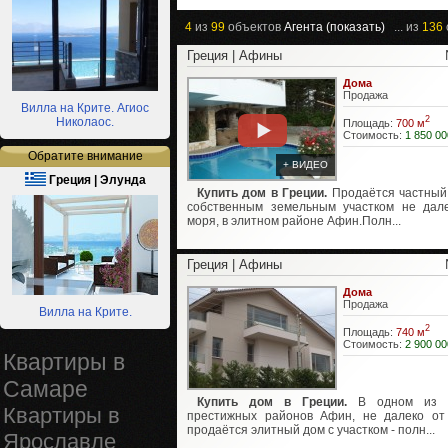
4
из
99
объектов
Агента (показать)
... из
136
Греция | Афины
Дома
Продажа
Вилла на Крите. Агиос
2
Николаос.
Площадь:
700 м
Стоимость:
1 850 00
Обратите внимание
+ ВИДЕО
Греция | Элунда
Купить дом в Греции.
Продаётся частный
собственным земельным участком не дал
моря, в элитном районе Афин.Полн...
Греция | Афины
Дома
Продажа
Вилла на Крите.
2
Площадь:
740 м
Стоимость:
2 900 00
Квартиры в
Самаре
Купить дом в Греции.
В одном из 
Квартиры в
престижных районов Афин, не далеко от
продаётся элитный дом с участком - полн...
Ярославле