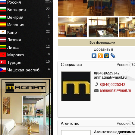
2258
Россия
22
Болгария
1
Венгрия
13
Испания
22
Кипр
1
Латвия
Все фотографии
12
Литва
Добавить в
18
Марокко
10
Турция
Специалист
Россия, 
4
Чешская респуб
…
8(846)9225342
anmagnat@mail.ru
8(846)9225342
anmagnat@mail.ru
Агентство
Россия, 
Агентство недвижимо