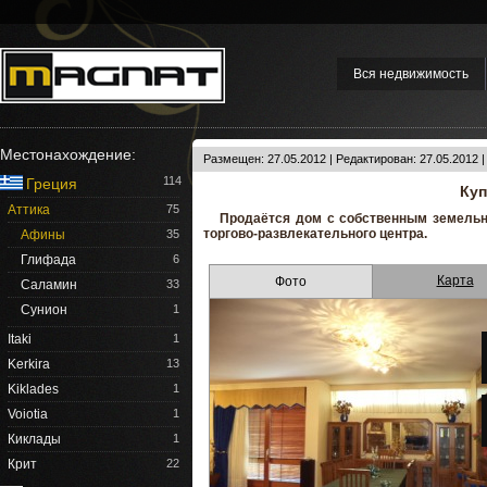
Вся недвижимость
Местонахождение:
Размещен: 27.05.2012 | Редактирован: 27.05.2012 
114
Греция
Куп
Аттика
75
Продаётся дом с собственным земельн
торгово-развлекательного центра.
Афины
35
Глифада
6
Карта
Фото
Саламин
33
Сунион
1
Itaki
1
Kerkira
13
Kiklades
1
Voiotia
1
Киклады
1
Крит
22