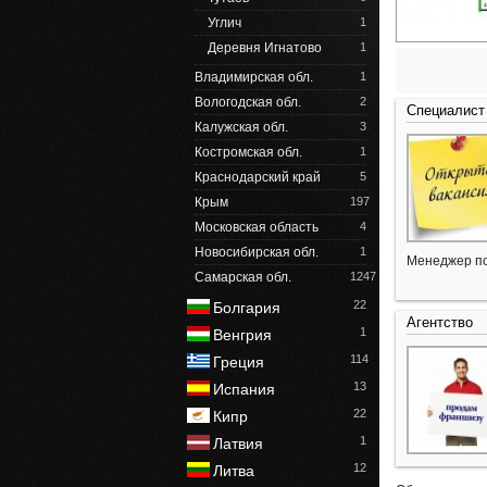
Углич
1
Деревня Игнатово
1
Владимирская обл.
1
Вологодская обл.
2
Специалист
Калужская обл.
3
Костромская обл.
1
Краснодарский край
5
Крым
197
Московская область
4
Новосибирская обл.
1
Менеджер по
Самарская обл.
1247
22
Болгария
Агентство
1
Венгрия
114
Греция
13
Испания
22
Кипр
1
Латвия
12
Литва