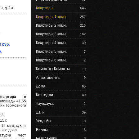
, д. 1а
Квартиры
645
Квартиры 1 комн.
252
Квартиры 2 комн.
213
2
Квартиры 3 комн.
162
Квартиры 4 комн.
30
0 руб.
.
Квартиры 5 комн.
7
Квартиры 6 комн.
2
Комната / Комнаты
19
Апартаменты
9
Дома
65
Коттеджи
40
квартира в
площадь 41,55
Таунхаусы
2
нии Тормозного
Дачи
39
13.
5 г.
Усадьбы
10
19 кв.м, кухня
Виллы
ь во двор.
6
атурка мест
Резиденции
8