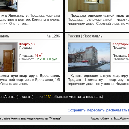
ту в Ярославле.
Продажа комнаты
Продажа однокомнатной квартир
квартире в центре. Комната в очень
Продажа однокомнатной кварт
нии. Очень теп...
кирпичном доме. Средний этаж, не уг
лавль
№ 1286
Россия | Ярославль
Квартиры
Квартиры
Продажа
Продажа
2
Площадь:
44 м
Площадь:
Стоимость:
2 250 000 руб.
Стоимость
комнатную квартиру в Ярославле.
Купить однокомнатную квартиру
мнатной квартиры в Ярославле, 1/5
Продаю 1-комнатную квартиру 
 Окна пластиковы...
кирпичном доме, не угловая. Недавно 
ов
Агента (показать)
... из
1131
объектов
Агентства (показать)
Сохранить, переслать, распечатать
 сайте Агентства недвижимости "Магнат"
Адрес объекта: http://www