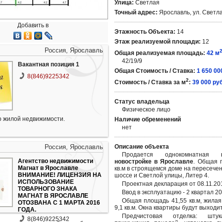
Улица:
Светлая
Точный адрес:
Ярославль, ул. Светлая
Добавить в
Этажность Объекта:
14
Этаж реализуемой площади:
12
Россия, Ярославль
Общая реализуемая площадь:
42 м
42/19/9
Вакантная позиция 1
Общая Стоимость / Ставка:
1 650 00
8(846)9225342
2
Стоимость / Ставка за м
:
39 000 руб
Статус владельца
Физическое лицо
 жилой недвижимости.
Наличие обременений
нет
Россия, Ярославль
Описание объекта
Продается однокомнатная
Агентство недвижимости
новостройке в Ярославле
. Общая 
Магнат в Ярославле
кв.м в строящемся доме на пересече
ВНИМАНИЕ! ЛИЦЕНЗИЯ НА
шоссе и Светлой улицы, Литер 4.
ИСПОЛЬЗОВАНИЕ
Проектная декларация от 08.11.20
ТОВАРНОГО ЗНАКА
Ввод в эксплуатацию - 2 квартал 201
МАГНАТ В ЯРОСЛАВЛЕ
Общая площадь 41,55 кв.м, жилая 
ОТОЗВАНА С 1 МАРТА 2016
9,1 кв.м. Окна квартиры будут выходит
ГОДА.
Предчистовая отделка: штук
8(846)9225342