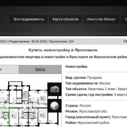
Вся недвижимость
Карта объектов
Агентство Магнат
Э
О
2013 | Редактирован: 30.06.2026 | Просмотров: 214
Купить новостройку в Ярославле.
днокомнатная квартира в новостройке в Ярославле во Фрунзенском район
Новостройка
Карта
о
Вид сделки:
Продажа
Тип недвижимости:
Жилая
Тип объекта:
Квартиры 1 комн.; Квар
Сроки сдачи, год постройки:
II кварт
Страна:
Россия
Регион:
Ярославская обл.
Город (населенный пункт):
Ярослав
Район:
Фрунзенский район