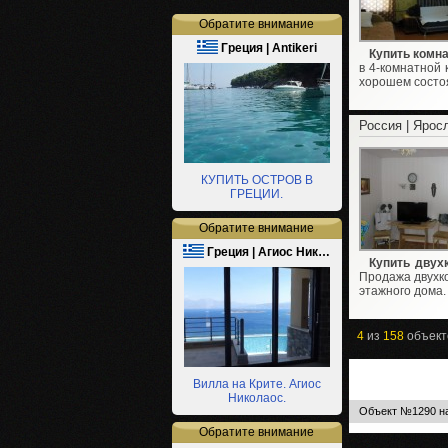
Обратите внимание
Греция | Antikeri
Купить комна
в 4-комнатной 
хорошем состоя
Россия | Ярос
КУПИТЬ ОСТРОВ В
ГРЕЦИИ.
Обратите внимание
Греция | Агиос Ник…
Купить двух
Продажа двухко
этажного дома.
4
из
158
объект
Вилла на Крите. Агиос
Николаос.
Объект №1290 на
Обратите внимание