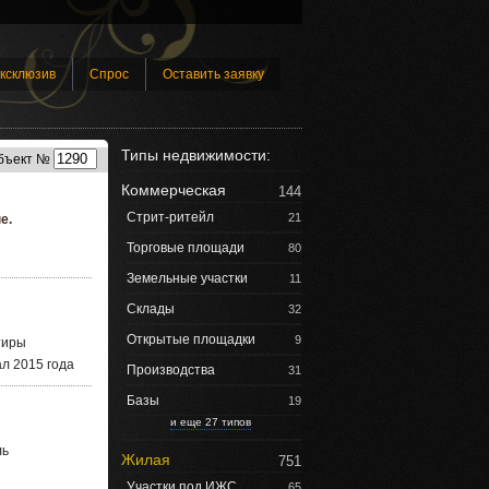
ксклюзив
Спрос
Оставить заявку
Типы недвижимости:
бъект №
Коммерческая
144
Стрит-ритейл
21
е.
Торговые площади
80
Земельные участки
11
Склады
32
Открытые площадки
9
тиры
ал 2015 года
Производства
31
Базы
19
и еще 27 типов
ль
Жилая
751
Участки под ИЖС
65