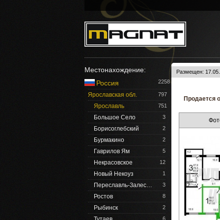
Местонахождение:
Размещен: 17.05.
2258
Россия
Ярославская обл.
797
Продается о
Ярославль
751
Большое Село
3
Фот
Борисоглебский
2
Бурмакино
2
Гаврилов Ям
5
Некрасовское
12
Новый Некоуз
1
Переславль-Залес…
3
Ростов
8
Рыбинск
2
Тутаев
6