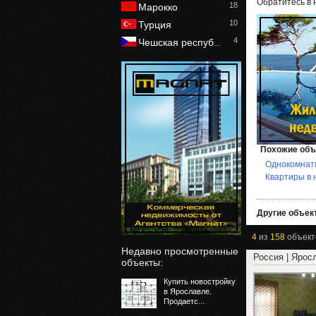
Обратитесь в 
18
Марокко
10
Турция
4
Чешская респуб
…
Похожие объ
Однокомнат
Квартиры в 
Другие объект
4
из
158
объект
Недавно просмотренные
Россия | Ярос
объекты:
Купить новостройку
в Ярославле.
Продаетс...