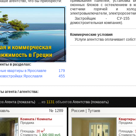
примыкания панелей, установка в
наше агентство, что бы приобрести:
оконных блоков с остеклением в ко
счетчики горячей и холо
электровыключатели, электророзетки
Застройщик - СУ-155 (
домостроительная компания).
Коммерческие условия
Услуги агентства оплачивает собст
екты в разделах:
ные квартиры в Ярославле
179
новостройках Ярославля
455
ы агента / агентства:
ов
Агента (показать)
... из
1131
объектов
Агентства (показать)
лавль
№ 1289
Россия | Тутаев
Комната / Комнаты
Квартиры
Продажа
Продажа
2
Площадь:
20 м
Площадь:
Стоимость:
1 300 000 руб.
Стоимость