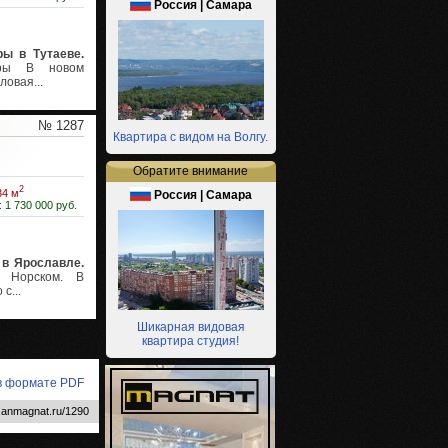
Россия | Самара
ы в Тутаеве.
иры В новом
ловая...
№ 1287
Квартира с видом на Волгу.
Обратите внимание
2
34 м
Россия | Самара
:
1 730 000 руб.
 в Ярославле.
в Норском. В
с...
Шикарная видовая
квартира студия!
 в формате PDF
.anmagnat.ru/1290