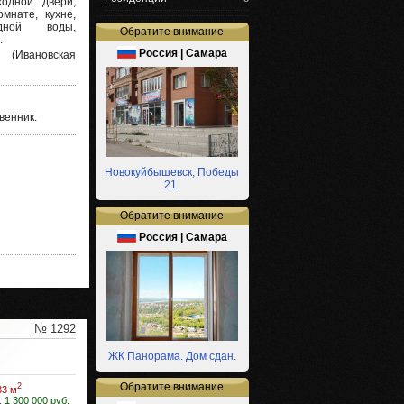
ходной двери,
мнате, кухне,
дной воды,
Обратите внимание
.
Россия | Самара
Ивановская
венник.
Новокуйбышевск, Победы
21.
Обратите внимание
Россия | Самара
№ 1292
ЖК Панорама. Дом сдан.
Обратите внимание
2
33 м
:
1 300 000 руб.