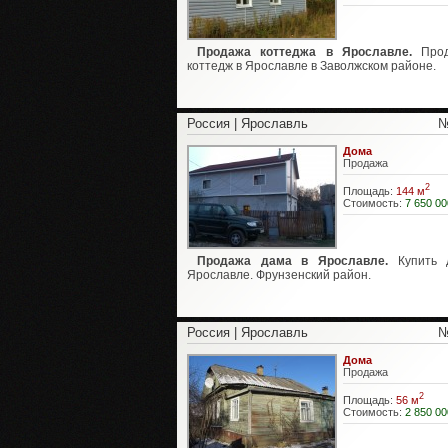
Продажа коттеджа в Ярославле.
Прод
коттедж в Ярославле в Заволжском районе.
Россия | Ярославль
№
Дома
Продажа
2
Площадь:
144 м
Стоимость:
7 650 00
Продажа дама в Ярославле.
Купить 
Ярославле. Фрунзенский район.
Россия | Ярославль
№
Дома
Продажа
2
Площадь:
56 м
Стоимость:
2 850 00