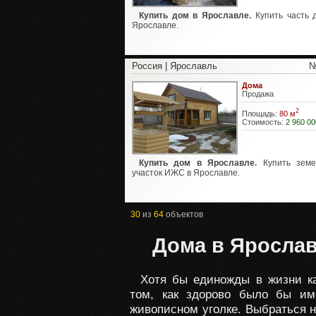
Купить дом в Ярославле.
Купить часть 
Ярославле.
Россия | Ярославль
№
Дома
Продажа
2
Площадь:
80 м
Стоимость:
2 960 00
Купить дом в Ярославле.
Купить земе
участок ИЖС в Ярославле.
30
из
64
объектов
Дома в Ярослав
Хотя бы единожды в жизни к
том, как здорово было бы им
живописном уголке. Выбраться 