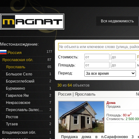
Вся недвижимость
Местонахождение:
177
Россия
Стоимость:
Ярославская обл.
87
Площадь:
Ярославль
65
Период:
Большое Село
1
Борисоглебский
2
30
из
64
объектов
Бурмакино
1
Россия | Ярославль
№
Гаврилов Ям
2
Некрасовское
7
Дома
Продажа
Переславль-Залес…
3
2
Площадь:
80 м
Ростов
4
Стоимость:
2 500 00
Тутаев
2
Владимирская обл.
1
Продажа дома в п.Сарафоново 3 