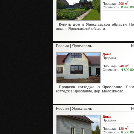
2
Площадь:
200 м
Стоимость:
8 990 00
Купить дом в Ярославской области.
Пр
дома в Ярославской области.
Россия | Ярославль
№
Дома
Продажа
2
Площадь:
240 м
Стоимость:
4 800 00
Продажа коттеджа в Ярославле.
Прод
коттедж в Ярославле, дер. Молозиново.
Россия | Ярославль
№
Дома
Продажа
2
Площадь:
120 м
Стоимость:
6 500 00