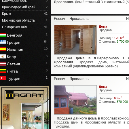
Калужская обл.
3
Ярославля.
Дом 2-этажный 3-х комнатный (б
Краснодарский край
2
Крым
42
Россия | Ярославль
№
Московская область
1
Дома
Самарская обл.
41
Продажа
1
Венгрия
2
Площадь:
120 м
Стоимость:
3 700 00
64
Греция
10
Испания
3
Кипр
Продажа дома в п.Сарафоново 3 
Ярославля.
Продажа дома, 2-этажны
1
Латвия
комнатный (оцилиндрованное бревно)
6
Литва
1
Турция
Россия | Ярославль
№
Дома
Продажа
2
Площадь:
60 м
Стоимость:
370 000 
Продажа дачного дома в Ярославской об
Продажа дачи в Ярославской области в 
Туношны.