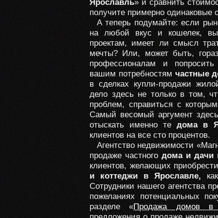
Ярославль
» и сравнить стоимос
получите примерно одинаковые 
А теперь подумайте: если ры
на любой вкус и кошелек, в
проектам, имеет ли смысл тра
мечты? Или, может быть, гора
профессионалам и попросить
вашим потребностям
частные д
в сделках купли-продажи жил
дело здесь не только в том, ч
проблем, справиться с которым
Самый весомый аргумент здесь
отыскать именно те
дома в Я
клиентов на все сто процентов.
Агентство недвижимости «Магна
продаже частного
дома и дачи
клиентов, желающих приобрест
и коттеджи в Ярославле,
ка
Сотрудники нашего агентства пр
пожеланиях потенциальных по
разделе «
Продажа домов в 
предложения о продаже недвижи