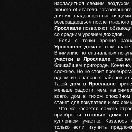
насладиться свежим воздухом
любого обитателя загазованног
для их владельцев настоящими 
возвращаешься после тяжелого 
Ярославле
позволяют обзавод
со средним уровнем доходов.
Если с точки зрения разно
Ярославле, дома
в этом плане 
Вниманию потенциальных покупа
участки в Ярославле
, распо
ближайшем пригороде. Конечно, 
сложнее. Но не стоит пренебрег
одном из спальных районов или
Такой
дом в Ярославле
прине
меньше радости, чем, например
всего, дом в тихом спокойном
станет для покупателя и его сем
Что же касается самого стро
приобрести
готовые дома в
купленном участке. Казалось 
только если изучить предло