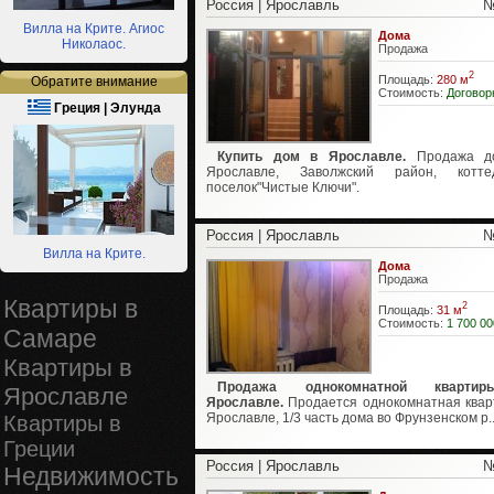
Россия | Ярославль
№
Вилла на Крите. Агиос
Дома
Николаос.
Продажа
2
Площадь:
280 м
Обратите внимание
Стоимость:
Договор
Греция | Элунда
Купить дом в Ярославле.
Продажа д
Ярославле, Заволжский район, котте
поселок"Чистые Ключи".
Россия | Ярославль
№
Вилла на Крите.
Дома
Продажа
Квартиры в
2
Площадь:
31 м
Стоимость:
1 700 00
Самаре
Квартиры в
Продажа однокомнатной кварт
Ярославле
Ярославле.
Продается однокомнатная квар
Ярославле, 1/3 часть дома во Фрунзенском р..
Квартиры в
Греции
Россия | Ярославль
№
Недвижимость