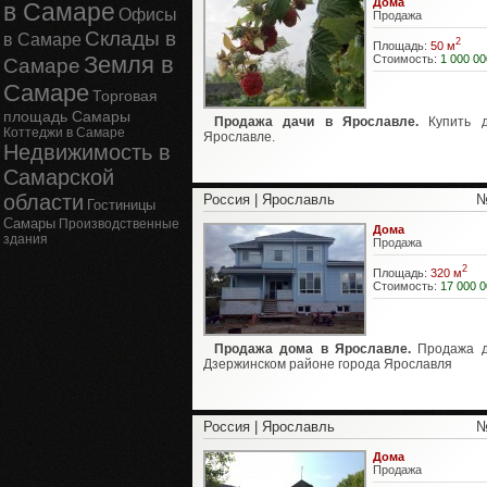
Дома
в Самаре
Офисы
Продажа
Склады в
в Самаре
2
Площадь:
50 м
Земля в
Стоимость:
1 000 00
Самаре
Самаре
Торговая
площадь Самары
Продажа дачи в Ярославле.
Купить д
Коттеджи в Самаре
Ярославле.
Недвижимость в
Самарской
области
Россия | Ярославль
№
Гостиницы
Самары
Производственные
Дома
здания
Продажа
2
Площадь:
320 м
Стоимость:
17 000 0
Продажа дома в Ярославле.
Продажа д
Дзержинском районе города Ярославля
Россия | Ярославль
№
Дома
Продажа