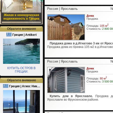
Россия | Ярославль
№
Дома
Продажа
2
Площадь:
105 м
Обратите внимание
Стоимость:
2 800 00
Греция | Antikeri
Продажа дома в д.Игнатово 3 км от Ярос
Продажа дома из бревна 105 м2 в д.Игнатово
Россия | Ярославль
№
КУПИТЬ ОСТРОВ В
Дома
ГРЕЦИИ.
Продажа
2
Площадь:
80 м
Обратите внимание
Стоимость:
3 500 00
Греция | Агиос Ник…
Купить дом в Ярославле.
Продажа д
Ярославле во Фрунзенском районе.