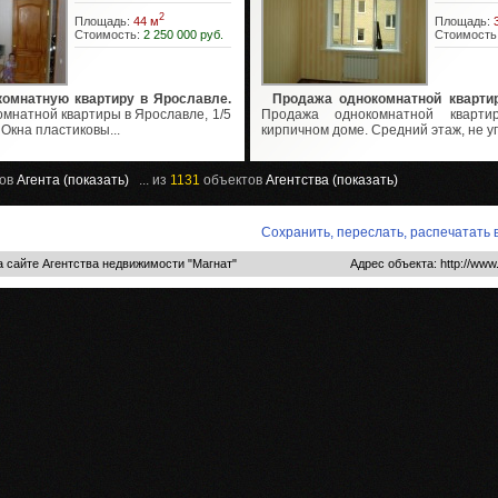
2
Площадь:
44 м
Площадь:
Стоимость:
2 250 000 руб.
Стоимость
комнатную квартиру в Ярославле.
Продажа однокомнатной квартир
мнатной квартиры в Ярославле, 1/5
Продажа однокомнатной кварт
 Окна пластиковы...
кирпичном доме. Средний этаж, не уг
ов
Агента (показать)
... из
1131
объектов
Агентства (показать)
Сохранить, переслать, распечатать
 сайте Агентства недвижимости "Магнат"
Адрес объекта: http://www