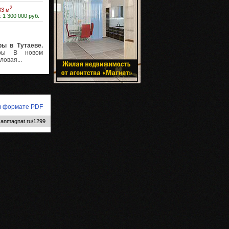
2
33 м
:
1 300 000 руб.
ы в Тутаеве.
иры В новом
ловая...
 в формате PDF
.anmagnat.ru/1299