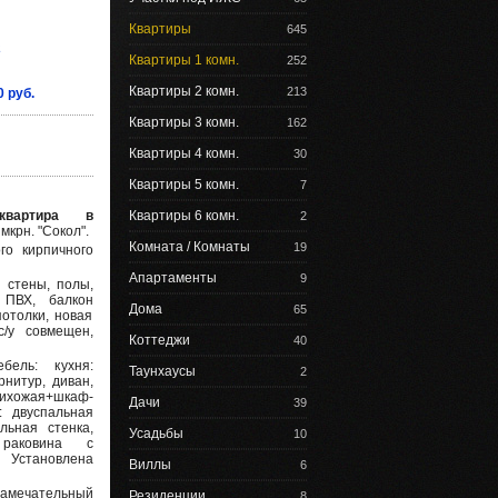
Квартиры
645
2
Квартиры 1 комн.
252
Квартиры 2 комн.
213
0 руб.
Квартиры 3 комн.
162
Квартиры 4 комн.
30
Квартиры 5 комн.
7
 квартира в
Квартиры 6 комн.
2
мкрн. "Сокол".
Комната / Комнаты
19
ого кирпичного
Апартаменты
9
 стены, полы,
 ПВХ, балкон
Дома
65
потолки, новая
/у совмещен,
Коттеджи
40
бель: кухня:
Таунхаусы
2
нитур, диван,
рихожая+шкаф-
Дачи
39
: двуспальная
льная стенка,
Усадьбы
10
 раковина с
 Установлена
Виллы
6
амечательный
Резиденции
8