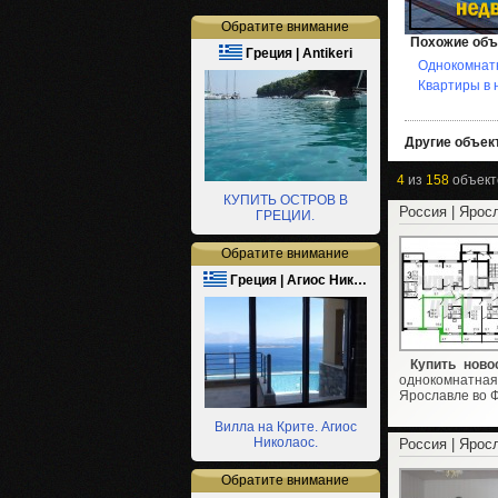
Обратите внимание
Похожие объ
Греция | Antikeri
Однокомнат
Квартиры в 
Другие объект
4
из
158
объект
КУПИТЬ ОСТРОВ В
Россия | Ярос
ГРЕЦИИ.
Обратите внимание
Греция | Агиос Ник…
Купить ново
однокомнатн
Ярославле во 
Вилла на Крите. Агиос
Николаос.
Россия | Ярос
Обратите внимание