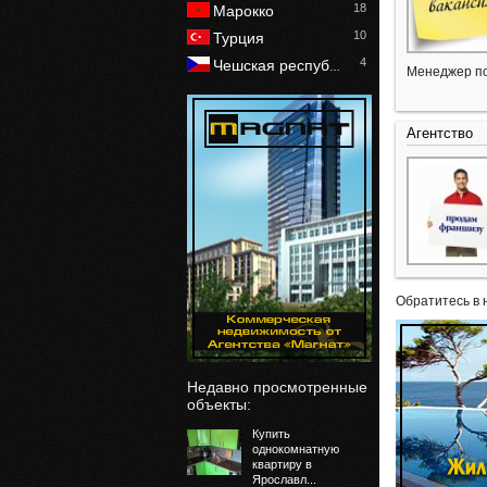
18
Марокко
10
Турция
4
Чешская респуб
…
Менеджер по
Агентство
Обратитесь в 
Недавно просмотренные
объекты:
Купить
однокомнатную
квартиру в
Ярославл...