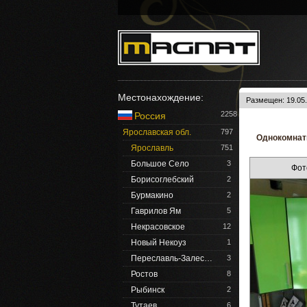
Местонахождение:
Размещен: 19.05.
2258
Россия
Ярославская обл.
797
Однокомнатн
Ярославль
751
Большое Село
3
Фот
Борисоглебский
2
Бурмакино
2
Гаврилов Ям
5
Некрасовское
12
Новый Некоуз
1
Переславль-Залес…
3
Ростов
8
Рыбинск
2
Тутаев
6