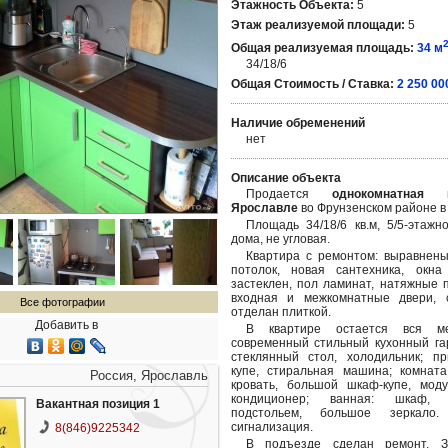
Этажность Объекта:
5
Этаж реализуемой площади:
5
Общая реализуемая площадь:
34 м
34/18/6
Общая Стоимость / Ставка:
2 250 00
Наличие обременений
нет
Описание объекта
Продается
однокомнатная
Ярославле
во Фрунзенском районе в 
Площадь 34/18/6 кв.м, 5/5-этажн
дома, не угловая.
Квартира с ремонтом: выравнены
потолок, новая сантехника, окна
застеклен, пол ламинат, натяжные 
входная и межкомнатные двери, с
Все фотографии
отделан плиткой.
Добавить в
В квартире остается вся ме
современный стильный кухонный гар
стеклянный стол, холодильник; п
купе, стиральная машина; комната
Россия, Ярославль
кровать, большой шкаф-купе, моду
кондиционер; ванная: шкаф,
Вакантная позиция 1
подстольем, большое зеркало.
сигнализация.
8(846)9225342
В подъезде сделан ремонт. З