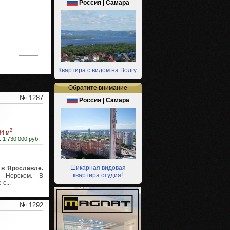
Россия | Самара
Квартира с видом на Волгу.
Обратите внимание
№ 1287
Россия | Самара
2
34 м
:
1 730 000 руб.
Шикарная видовая
 в Ярославле.
квартира студия!
в Норском. В
с...
№ 1292