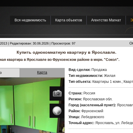
Вся недвижимость
Карта объектов
Агентство Магнат
Э
О
2013 | Редактирован: 30.06.2026 | Просмотров: 97
Купить однокомнатную квартиру в Ярославле.
ая квартира в Ярославле во Фрунзенском районе в мкрн. "Сокол".
Вид сделки:
Продажа
Карта
о
Тип недвижимости:
Жилая
Тип объекта:
Квартиры 1 комн.; Квар
Страна:
Россия
Регион:
Ярославская обл.
Город (населенный пункт):
Ярослав
Район:
Фрунзенский
Улица:
Лебедевского
Точный адрес:
Ярославль, ул. Лебедев