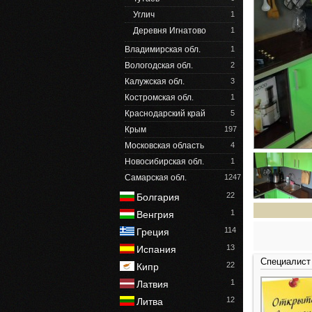
Углич
1
Деревня Игнатово
1
Владимирская обл.
1
Вологодская обл.
2
Калужская обл.
3
Костромская обл.
1
Краснодарский край
5
Крым
197
Московская область
4
Новосибирская обл.
1
Самарская обл.
1247
22
Болгария
1
Венгрия
114
Греция
13
Испания
Специалист
22
Кипр
1
Латвия
12
Литва