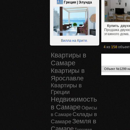
Греция | Элунда
Купить двух
Продажа двухко
этажного дома.
Вилла на Крите.
4
из
158
объект
Квартиры в
Самаре
Квартиры в
Объект №1299 на
Ярославле
Квартиры в
Греции
Недвижимость
в Самаре
Офисы
Склады в
в Самаре
Земля в
Самаре
Самаре
Торговая