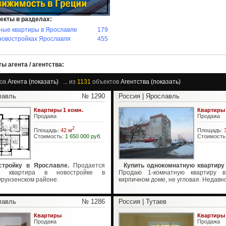
екты в разделах:
ные квартиры в Ярославле
179
новостройках Ярославля
455
ы агента / агентства:
ов
Агента (показать)
... из
1131
объектов
Агентства (показать)
лавль
№ 1290
Россия | Ярославль
Квартиры 1 комн.
Квартиры
Продажа
Продажа
2
Площадь:
42 м
Площадь:
Стоимость:
1 650 000 руб.
Стоимость
стройку в Ярославле.
Продается
Купить однокомнатную квартиру
ая квартира в новостройке в
Продаю 1-комнатную квартиру 
Фрунзенском районе.
кирпичном доме, не угловая. Недавно 
лавль
№ 1286
Россия | Тутаев
Квартиры
Квартиры
Продажа
Продажа