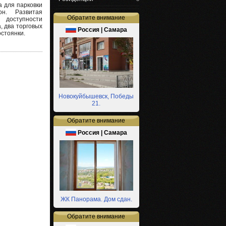
а для парковки
он. Развитая
Обратите внимание
 доступности
, два торговых
Россия | Самара
остоянки.
Новокуйбышевск, Победы
21.
Обратите внимание
Россия | Самара
ЖК Панорама. Дом сдан.
Обратите внимание