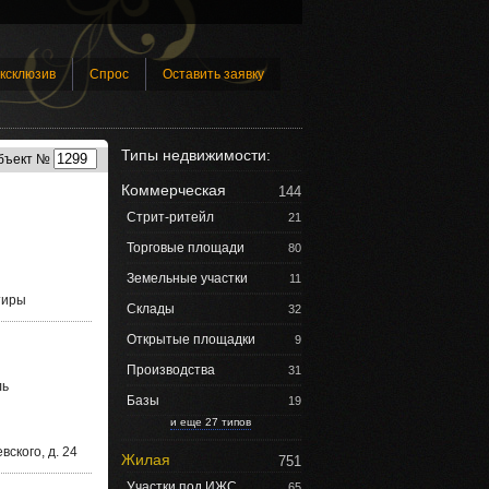
ксклюзив
Спрос
Оставить заявку
Типы недвижимости:
бъект №
Коммерческая
144
Стрит-ритейл
21
Торговые площади
80
Земельные участки
11
тиры
Склады
32
Открытые площадки
9
Производства
31
ль
Базы
19
и еще 27 типов
ского, д. 24
Жилая
751
Участки под ИЖС
65