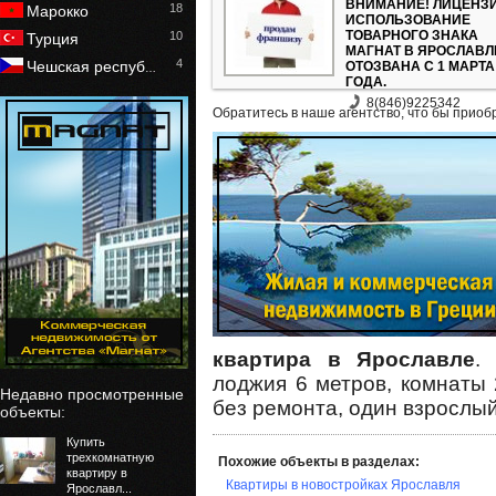
ВНИМАНИЕ! ЛИЦЕНЗ
18
Марокко
ИСПОЛЬЗОВАНИЕ
ТОВАРНОГО ЗНАКА
10
Турция
МАГНАТ В ЯРОСЛАВЛ
4
Чешская респуб
ОТОЗВАНА С 1 МАРТА
…
ГОДА.
8(846)9225342
Обратитесь в наше агентство, что бы приоб
квартира в Ярославле
.
лоджия 6 метров, комнаты 2
Недавно просмотренные
без ремонта, один взрослый
объекты:
Купить
трехкомнатную
Похожие объекты в разделах:
квартиру в
Квартиры в новостройках Ярославля
Ярославл...