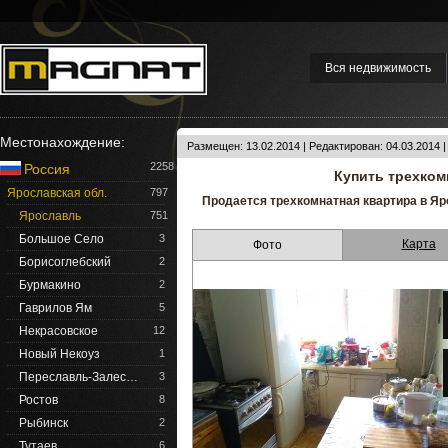
Вся недвижимость
Местонахождение:
Размещен: 13.02.2014 | Редактирован: 04.03.2014 
2258
Россия
Купить трехком
Ярославская обл.
797
Продается трехкомнатная квартира в Яр
Ярославль
751
Большое Село
3
Карта
Фото
Борисоглебский
2
Бурмакино
2
Гаврилов Ям
5
Некрасовское
12
Новый Некоуз
1
Переславль-Залес…
3
Ростов
8
Рыбинск
2
Тутаев
6