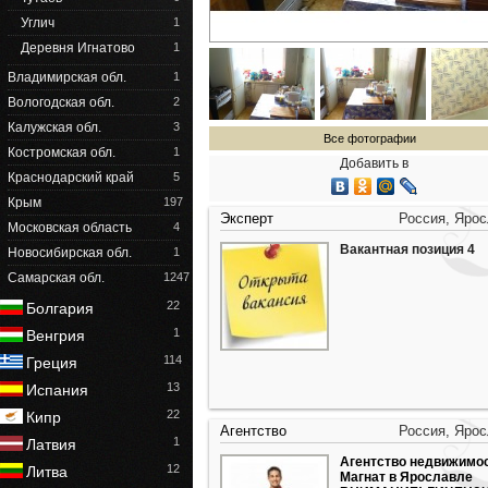
Углич
1
Деревня Игнатово
1
Владимирская обл.
1
Вологодская обл.
2
Калужская обл.
3
Все фотографии
Костромская обл.
1
Добавить в
Краснодарский край
5
Крым
197
Эксперт
Россия, Яро
Московская область
4
Вакантная позиция 4
Новосибирская обл.
1
Самарская обл.
1247
22
Болгария
1
Венгрия
114
Греция
13
Испания
22
Кипр
Агентство
Россия, Яро
1
Латвия
Агентство недвижимо
12
Литва
Магнат в Ярославле