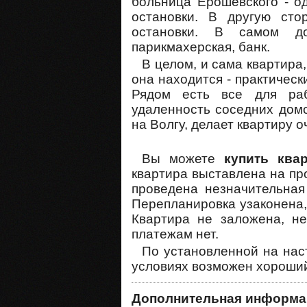
больница Ерошевского - о
остановки. В другую сто
остановки. В самом до
парикмахерская, банк.
В целом, и сама квартира
она находится - практичес
Рядом есть все для ра
удаленность соседних дом
на Волгу, делает квартиру о
Вы можете
купить ква
квартира выставлена на пр
проведена незначительная
Перепланировка узаконена
Квартира не заложена, не
платежам нет.
По установленной на на
условиях возможен хороший
Дополнительная информа