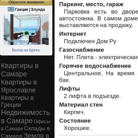
Обратите внимание
Паркинг, место, гараж
Греция | Элунда
Парковка есть во двор
автостоянка. В самом доме
выставляются на продажу.
Интернет
Подключен Дом Ру
Газоснабжение
Вилла на Крите.
Нет. Плита - электрическая
Квартиры в
Горячее водоснабжение
Центральное. На время 
Самаре
бак.
Квартиры в
Лифты
Ярославле
2 лифта в подъезде.
Квартиры в
Материал стен
Греции
Недвижимость
Кирпич.
в Самаре
Состояние
Офисы
Хорошее.
Склады в
в Самаре
Земля в
Самаре