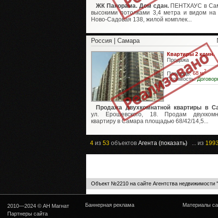
ЖК Панорама. Дом сдан.
ПЕНТХАУС в Сам
высокими потолками 3,4 метра и видом на 
Ново-Садовая 138, жилой комплек...
Россия | Самара
Квартиры 2 комн.
Продажа
2
Площадь:
68 м
Стоимость:
Договор
Продажа двухкомнатной квартиры в С
ул. Ерошевского, 18. Продам двухкомн
квартиру в Самара площадью 68/42/14,5...
4
из
53
объектов
Агента (показать)
... из
199
Объект №2210 на сайте Агентства недвижимости 
Баннерная реклама
Материалы са
2010—2024 © АН Магнат
Партнеры сайта