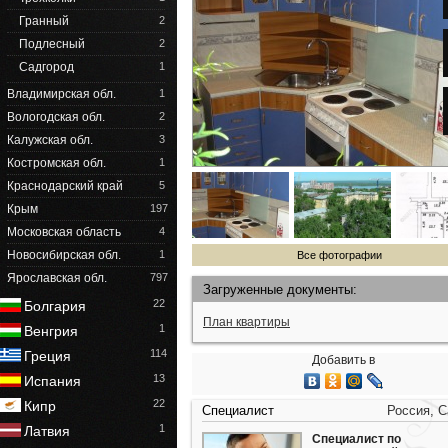
Гранный
2
Подлесный
2
Садгород
1
Владимирская обл.
1
Вологодская обл.
2
Калужская обл.
3
Костромская обл.
1
Краснодарский край
5
Крым
197
Московская область
4
Новосибирская обл.
1
Все фотографии
Ярославская обл.
797
Загруженные документы:
22
Болгария
План квартиры
1
Венгрия
114
Греция
Добавить в
13
Испания
22
Кипр
Специалист
Россия, 
1
Латвия
Специалист по