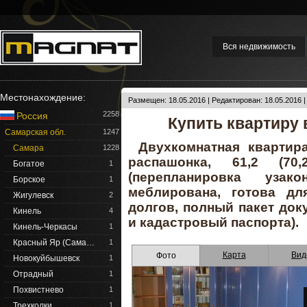
Вся недвижимость
Местонахождение:
Размещен: 18.05.2016 | Редактирован: 18.05.2016 
2258
Россия
Купить квартиру 
Самарская обл.
1247
Двухкомнатная квартира
Самара
1228
распашонка, 61,2 (70
Богатое
1
(перепланировка узак
Борское
1
меблирована, готова дл
Жигулевск
2
долгов, полный пакет док
Кинель
4
и кадастровый паспорта).
Кинель-Черкасы
1
Красный Яр (Сама…
1
Карта
Вид
Фото
Новокуйбышевск
1
Отрадный
1
Похвистнево
1
Трехколки
1