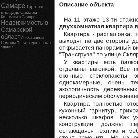
Описание объекта
Самаре
Торговая
площадь Самары
Коттеджи в Самаре
На 11 этаже 13-ти этажн
Недвижимость в
двухкомнатная квартира 
Самарской
Квартира - распашонка, п
области
Гостиницы
выходят на две стороны до
Самары
Производственные
открывается панорамный ви
здания
"Трансгруза" по улице Скля
У квартиры есть балко
отделаны вагонкой. Все п
оконные стеклопакеты э
однокамерные, очень те
экологичность деревянных
периодическим обслуживан
Квартира полностью готов
кухонный гарнитур, прихо
несколько шкафов. Как 
конструкции должны пе
остающаяся техника и меб
стоит заменить. Но на 