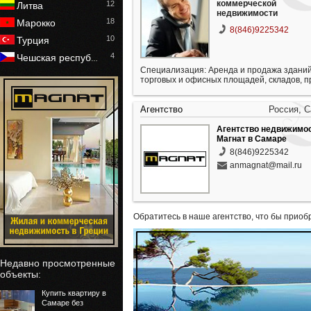
коммерческой
12
Литва
недвижимости
18
Марокко
8(846)9225342
10
Турция
4
Чешская респуб
…
Специализация: Аренда и продажа зданий
торговых и офисных площадей, складов, 
Агентство
Россия, 
Агентство недвижимо
Магнат в Самаре
8(846)9225342
anmagnat@mail.ru
Обратитесь в наше агентство, что бы приоб
Недавно просмотренные
объекты:
Купить квартиру в
Самаре без