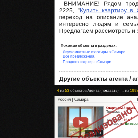
ВНИМАНИЕ! Рядом прода
2225, "
Купить квартиру в
переход на описание ана
интересно людям и семья
Предлагаем рассмотреть и 
Похожие объекты в разделах:
Двухкомнатные квартиры в Самаре.
Все предложения.
Продажа квартир в Самаре
Другие объекты агента / а
4
из
53
объектов
Агента (показать)
... из
199
Россия | Самара
Квартиры 3 комн.
Продажа
2
Площадь:
116 м
Стоимость:
Договор
+ ВИДЕО