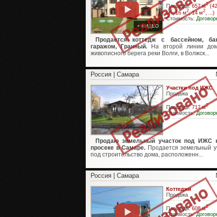
2
Площадь:
657 м
(42
2
2
2
м
, 16 м
, 14 м
, ...)
Стоимость:
Договор
+ ВИДЕО
Продается коттедж с бассейном, ба
гаражом, Гранный.
На второй линии дом
живописного берега реки Волги, в Волжск...
Россия | Самара
Участки под ИЖС
Продажа
2
Площадь:
717 м
Стоимость:
Договор
Продаю земельный участок под ИЖС н
просеке в Самаре.
Продается земельный у
под строительство дома, расположенн...
Россия | Самара
Коттеджи
Продажа
2
Площадь:
608 м
Стоимость:
Договор