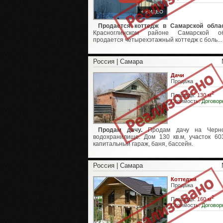
+ ВИДЕО
Продается коттедж в Самарской обла
Красноглинском районе Самарской об
продается четырехэтажный коттедж с боль...
Россия | Самара
Дачи
Продажа
2
Площадь:
130 м
Стоимость:
Договор
Продам дачу.
Продам дачу на Черно
водохранилище. Дом 130 кв.м, участок 603
капитальный гараж, баня, бассейн.
Россия | Самара
Коттеджи
Продажа
2
Площадь:
160 м
Стоимость:
Договор