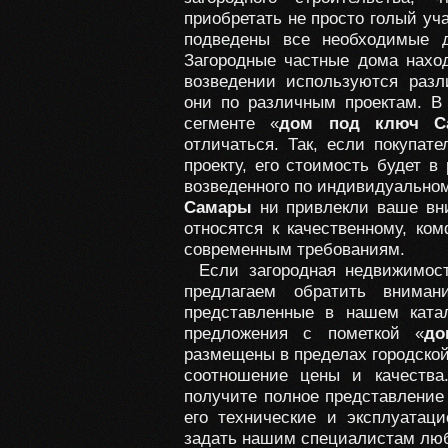
приобретать не просто голый уч
подведены все необходимые д
Загородные частные дома наход
возведении используются раз
они по различным проектам. В
сегменте «
дом под ключ С
отличаться. Так, если покупат
проекту, его стоимость будет в
возведенного по индивидуальном
Самары
ни привлекли ваше вн
относятся к качественному, к
современным требованиям.
Если загородная недвижимос
предлагаем обратить внима
представленные в нашем ката
предложения с пометкой «
до
размещены в пределах городской
соотношение цены и качества
получите полное представление 
его технические и эксплуатац
задать нашим специалистам люб