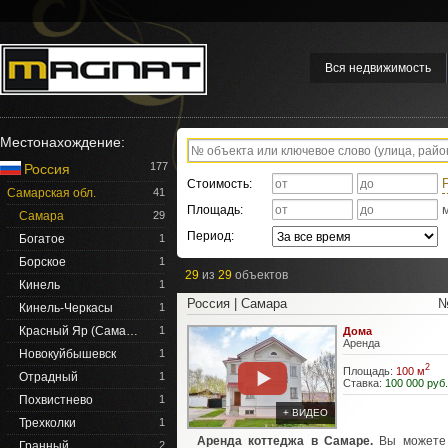
Вся недвижимость
Местонахождение:
177
Россия
Стоимость:
Самарская обл.
41
Площадь:
Самара
29
Период:
Богатое
1
Борское
1
29
из
29
объектов
Кинель
1
Россия | Самара
№
Кинель-Черкасы
1
Красный Яр (Сама…
1
Дома
Аренда
Новокуйбышевск
1
2
Площадь:
100 м
Отрадный
1
Ставка:
100 000 руб.
Похвистнево
1
+ ВИДЕО
Трехколки
1
Аренда коттеджа в Самаре.
Вы можете 
Гранный
2