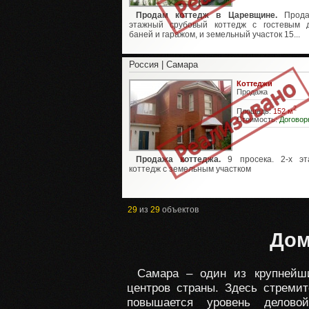
Продам коттедж в Царевщине.
Прода
этажный срубовый коттедж с гостевым 
баней и гаражом, и земельный участок 15...
Россия | Самара
Коттеджи
Продажа
2
Площадь:
152 м
Стоимость:
Договор
Продажа коттеджа.
9 просека. 2-х эт
коттедж с земельным участком
29
из
29
объектов
Дом
Самара – один из крупнейши
центров страны. Здесь стреми
повышается уровень деловой