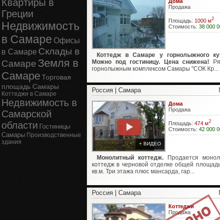
Квартиры в
Дома
Продажа
Греции
2
Площадь:
1000 м
Недвижимость
Стоимость:
38 000 0
в Самаре
Офисы
Склады в
в Самаре
Коттедж в Самаре у горнолыжного ку
Земля в
Самаре
Можно под гостиницу. Цена снижена!
Ря
горнолыжным комплексом Самары "СОК Кр...
Самаре
Торговая
площадь Самары
Россия | Самара
Коттеджи в Самаре
Недвижимость в
Дома
Продажа
Самарской
2
области
Площадь:
474 м
Гостиницы
Стоимость:
42 000 0
Самары
Производственные
здания
+ ВИДЕО
Монолитный коттедж.
Продается монол
коттедж в черновой отделке общей площад
кв.м. Три этажа плюс мансарда, гар...
Россия | Самара
Коттеджи
Продажа