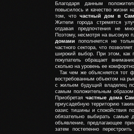
Благодаря данным положител
повысилось и качество жизни на
том, что
частный дом в Сам
Жители города стремятся ул
отдавая предпочтения не мн
Поэтому, несмотря на высокую п
домами
пополняется не тольк
частного сектора, что позволяе
широкий выбор. При этом, как 
покупатель обращает внимани
сколько на уровень ее комфортно
Так чем же объясняется тот ф
востребованным объектом на ры
с жильем будущий владелец пол
самым положительным образом 
Приобретая
частные дома Са
приусадебную территорию таким
оазис тишины и спокойствия по
обязательно выбирать самые д
объявление, предлагающее пр
затем постепенно перестроит