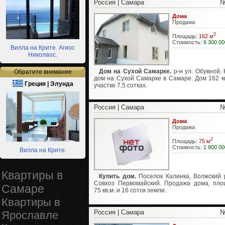
Россия | Самара
№
Дома
Продажа
2
Площадь:
162 м
Стоимость:
6 300 00
Вилла на Крите. Агиос
Николаос.
Дом на Сухой Самарке.
р-н ул. Обувной. 
Обратите внимание
дом на Сухой Самарке в Самаре. Дом 162 кв
Греция | Элунда
участке 7,5 сотках.
Россия | Самара
№
Дома
Продажа
2
Площадь:
75 м
Стоимость:
1 800 00
Вилла на Крите.
Квартиры в
Купить дом.
Поселок Калинка, Волжский 
Совхоз Первомайский. Продажа дома, пл
Самаре
75 кв.м. и 16 соток земли.
Квартиры в
Россия | Самара
№
Ярославле