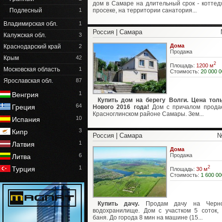
дом в Самаре на длительный срок - коттед
Подлесный
1
просеке, на территории санатория...
Владимирская обл.
1
Россия | Самара
Калужская обл.
3
Дома
Краснодарский край
2
Продажа
Крым
42
2
Площадь:
1200 м
Московская область
1
Стоимость:
20 000 0
Ярославская обл.
87
1
Венгрия
Купить дом на берегу Волги. Цена тол
64
Греция
Нового 2016 года!
Дом с причалом прода
Красноглинском районе Самары. Зем...
10
Испания
3
Кипр
Россия | Самара
№
1
Латвия
Дома
6
Продажа
Литва
1
2
Турция
Площадь:
30 м
Стоимость:
1 600 00
Купить дачу.
Продам дачу на Черно
водохранилище. Дом с участком 5 соток, 
баня. До города 8 мин на машине (15...