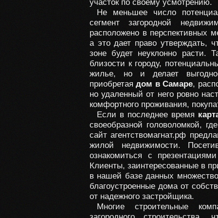
участок по своему усмотрению.
Не меньшее число потенциа
сегмент загородной недвижи
расположено в перспективных ме
а это дает право утверждать, 
зоне будет неуклонно расти. Т
близости к городу, потенциальн
жилье, но и делает выгодно
приобретая
дом в Самаре
, расп
но удаленный от него ровно нас
комфортного проживания, покупа
Если в последнее время
карт
своеобразной головоломкой, гд
сайт агентствомагнат.рф предла
жилой недвижимости. Посети
ознакомиться с презентациям
Клиенты, заинтересованные в пр
в нашей базе данных множество
благоустроенные дома от собств
от надежного застройщика.
Многие строительные комп
загородного строительства, 