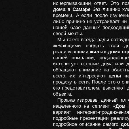
исчерпывающий ответ. Это по
дома в Самаре
без лишних хло
времени. А если после изучени
либо причине не устраивает ни 
нашей базе данных подходящи
своей мечты.
Мы также всегда рады сотрудн
желающими продать свои до
реализующими
жилые дома по
нашей компании, подавляюще
интересует готовые дома или 
обращают внимание на объект
всего, их интересуют
цены н
продажу в сети. После этого он
его представителем, выясняют 
объекта.
Проанализировав данный алго
нацеленного на сегмент «
Дом 
вариант интернет-продвиже
подробные презентации реализ
подробное описание самого
до