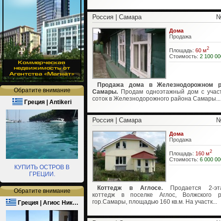
Россия | Самара
№
Дома
Продажа
2
Площадь:
60 м
Стоимость:
2 100 00
Продажа дома в Железнодорожном р
Обратите внимание
Самары.
Продам одноэтажный дом с учас
соток в Железнодорожного района Самары...
Греция | Antikeri
Россия | Самара
№
Дома
Продажа
2
Площадь:
160 м
Стоимость:
6 000 00
КУПИТЬ ОСТРОВ В
ГРЕЦИИ.
Коттедж в Аглосе.
Продается 2-эт
Обратите внимание
коттедж в поселке Аглос, Волжского р
гор.Самары, площадью 160 кв.м. На участк...
Греция | Агиос Ник…