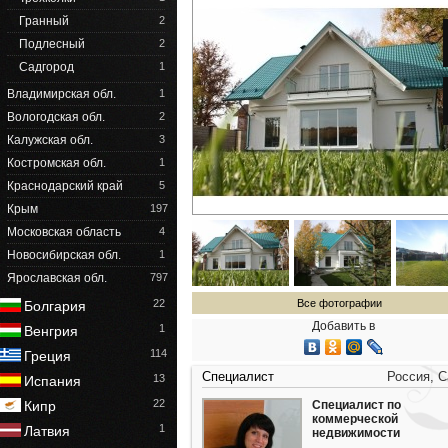
Гранный
2
Подлесный
2
Садгород
1
Владимирская обл.
1
Вологодская обл.
2
Калужская обл.
3
Костромская обл.
1
Краснодарский край
5
Крым
197
Московская область
4
Новосибирская обл.
1
Ярославская обл.
797
22
Все фотографии
Болгария
Добавить в
1
Венгрия
114
Греция
Специалист
Россия, 
13
Испания
22
Кипр
Специалист по
коммерческой
1
Латвия
недвижимости