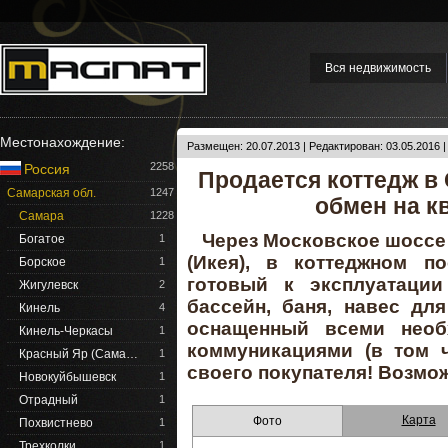
Вся недвижимость
Местонахождение:
Размещен: 20.07.2013 | Редактирован: 03.05.2016 
2258
Россия
Продается коттедж в
Самарская обл.
1247
обмен на к
Самара
1228
Через Московское шоссе
Богатое
1
(Икея), в коттеджном п
Борское
1
готовый к эксплуатации
Жигулевск
2
бассейн, баня, навес дл
Кинель
4
оснащенный всеми нео
Кинель-Черкасы
1
коммуникациями (в том 
Красный Яр (Сама…
1
своего покупателя! Возмо
Новокуйбышевск
1
Отрадный
1
Карта
Фото
Похвистнево
1
Трехколки
1