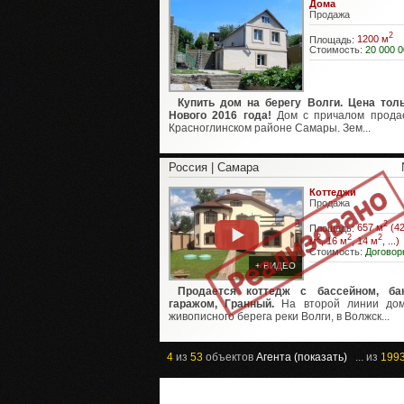
Дома
Продажа
2
Площадь:
1200 м
Стоимость:
20 000 0
Купить дом на берегу Волги. Цена тол
Нового 2016 года!
Дом с причалом прода
Красноглинском районе Самары. Зем...
Россия | Самара
Коттеджи
Продажа
2
Площадь:
657 м
(42
2
2
2
м
, 16 м
, 14 м
, ...)
Стоимость:
Договор
+ ВИДЕО
Продается коттедж с бассейном, ба
гаражом, Гранный.
На второй линии дом
живописного берега реки Волги, в Волжск...
4
из
53
объектов
Агента (показать)
... из
199