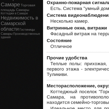
Охранно-пожарная сигнал
Самаре
Торговая
Есть. Система "умный дом
площадь Самары
Коттеджи в Самаре
Система видеонаблюдени
Недвижимость в
Несколько камер.
Самарской
Витринные окна, витражи
области
Гостиницы
Фасадный витраж на терра
Самары
Производственные
здания
Состояние
Отличное
Прочие удобства
Теплые полы: прихожая, 
первого этажа - электриче
Туликиви.
Месторасположение, окру
Коттеджный поселок "Гор
Самара, на противополо
находится семейно-торговы
Идеальное место для п