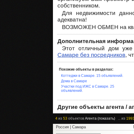
собственником.
Для недвижимости данно
адекватна!
ВОЗМОЖЕН ОБМЕН на квар
Дополнительная информа
Этот отличный дом уже
Самаре без посредников
, ч
Похожие объекты в разделах:
Коттеджи в Самаре. 15 объявлений.
Дома в Самаре
Участки под ИЖС в Самаре. 25
объявлений.
Другие объекты агента / а
4
из
53
объектов
Агента (показать)
... из
199
Россия | Самара