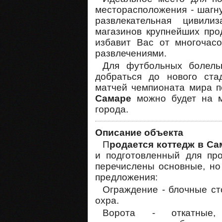
месторасположения - шагну
развлекательная цивили
магазинов крупнейших про
избавит Вас от многочасо
развлечениями.
Для футбольных болель
добраться до нового ста
матчей чемпионата мира п
Самаре
можно будет на м
города.
Описание объекта
П
родается коттедж в Са
и подготовленный для пр
перечислены основные, но
предложения:
Ограждение - блочные сто
охра.
Ворота - откатные,