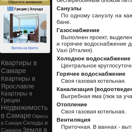
бесперебойным блоком пит
Обратите внимание
Санузлы
Греция | Элунда
По одному санузлу на каж
бане.
Газоснабжение
Выполнен проект, выделе
и горячее водоснабжение д
Вилла на Крите.
Vaxi (Италия).
Холодное водоснабжение
Квартиры в
Центральное круглосуточн
Самаре
Горячее водоснабжение
Квартиры в
Своя газовая котельная.
Ярославле
Канализация (водоотведе
Квартиры в
Выгребная яма (люк за уча
Греции
Отопление
Недвижимость
Своя газовая котельная.
в Самаре
Офисы
Вентиляция
Склады в
в Самаре
Приточная. В ваннах - вы
Земля в
Самаре