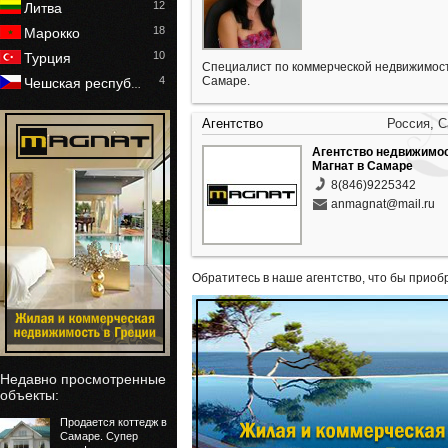
12
Литва
18
Марокко
10
Турция
Специалист по коммерческой недвижимост
4
Самаре.
Чешская респуб
…
Агентство
Россия, 
Агентство недвижимо
Магнат в Самаре
8(846)9225342
anmagnat@mail.ru
Обратитесь в наше агентство, что бы приоб
Недавно просмотренные
объекты:
Продается коттедж в
Самаре. Супер