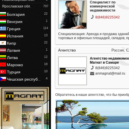
Специалист по
Ярославская обл.
797
коммерческой
недвижимости
22
Болгария
8(846)9225342
1
Венгрия
114
Греция
Специализация: Аренда и продажа зданий
13
Испания
торговых и офисных площадей, складов, 
22
Кипр
1
Латвия
Агентство
Россия, 
12
Литва
Агентство недвижимо
Магнат в Самаре
18
Марокко
8(846)9225342
10
Турция
anmagnat@mail.ru
4
Чешская респуб
…
Обратитесь в наше агентство, что бы приоб