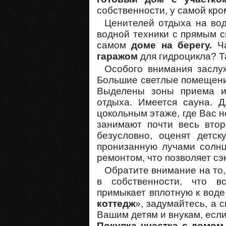
собственности, у самой кро
Ценителей отдыха на во
водной техники с прямым с
самом
доме на берегу.
Ча
гаражом
для гидроцикла? Т
Особого внимания заслу
Большие светлые помещени
Выделены зоны приема и
отдыха. Имеется сауна. Д
цокольным этаже, где Вас 
занимают почти весь втор
безусловно, оценят детс
пронизанную лучами солн
ремонтом, что позволяет с
Обратите внимание на то,
в собственности, что вс
примыкает вплотную к воде
коттедж
», задумайтесь, а 
Вашим детям и внукам, если
Покупка
участка с домом