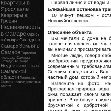
Квартиры в
Первая линия и от воды и 
Ярославле
Ближайшая остановка тра
Квартиры в
10 минут пешком - оста
Греции
Новокуйбышевска.
Недвижимость
Описание объекта
в Самаре
Офисы
Вы мечтали о доме на б
Склады в
в Самаре
голове появлялась мысль 
Земля в
Самаре
вы начинали присматривать
Самаре
Торговая
Многие люди, говоря себ
площадь Самары
воображении представля
Коттеджи в Самаре
Недвижимость в
современным требованиям
Самарской
Спешим представить Ваш
области
частный дом
, который неп
Гостиницы
Самары
Производственные
Взгляните на фото! Р
здания
Прекрасная природа, вода 
окна поражает своим вел
принесет Вам бонус в вид
брусчаткой с добротной
готовый дом с участко