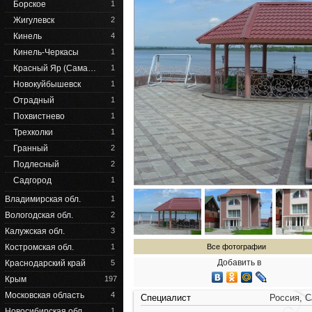
Борское
1
Жигулевск
2
Кинель
4
Кинель-Черкасы
1
Красный Яр (Сама…
1
Новокуйбышевск
1
Отрадный
1
Похвистнево
1
Трехколки
1
Гранный
2
Подлесный
2
Садгород
1
Владимирская обл.
1
Вологодская обл.
2
Калужская обл.
3
Костромская обл.
1
Все фотографии
Добавить в
Краснодарский край
5
Крым
197
Московская область
4
Специалист
Россия, 
Новосибирская обл.
1