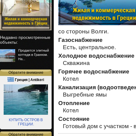
со стороны Волги.
Недавно просмотренные
Газоснабжение
объекты:
Есть, центральное.
Продается элитный
Холодное водоснабжение
коттедж в Гранном.
На...
Скважина
Горячее водоснабжение
Обратите внимание
Котел
Греция | Antikeri
Канализация (водоотведе
Выгребные ямы
Отопление
Котел
Состояние
КУПИТЬ ОСТРОВ В
ГРЕЦИИ.
Готовый дом с участком - 
Обратите внимание