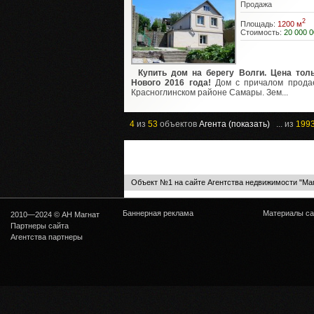
Продажа
2
Площадь:
1200 м
Стоимость:
20 000 0
Купить дом на берегу Волги. Цена тол
Нового 2016 года!
Дом с причалом прода
Красноглинском районе Самары. Зем...
4
из
53
объектов
Агента (показать)
... из
199
Объект №1 на сайте Агентства недвижимости "Ма
Баннерная реклама
Материалы са
2010—2024 © АН Магнат
Партнеры сайта
Агентства партнеры