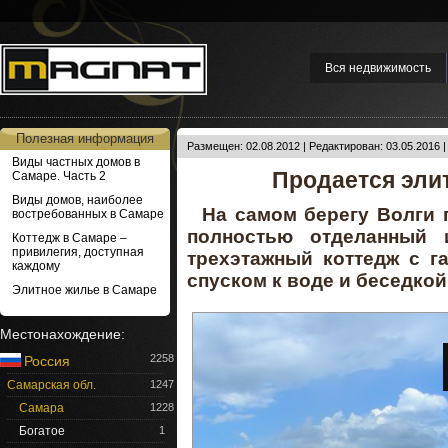
Вся недвижимость
Полезная информация
Размещен: 02.08.2012 | Редактирован: 03.05.2016 
Виды частных домов в
Продается эли
Самаре. Часть 2
Виды домов, наиболее
На самом берегу Волги 
востребованных в Самаре
полностью отделанный
Коттедж в Самаре –
привилегия, доступная
трехэтажный коттедж с г
каждому
спуском к воде и беседкой
Элитное жилье в Самаре
Местонахождение:
2258
Россия
Самарская обл.
1247
Самара
1228
Богатое
1