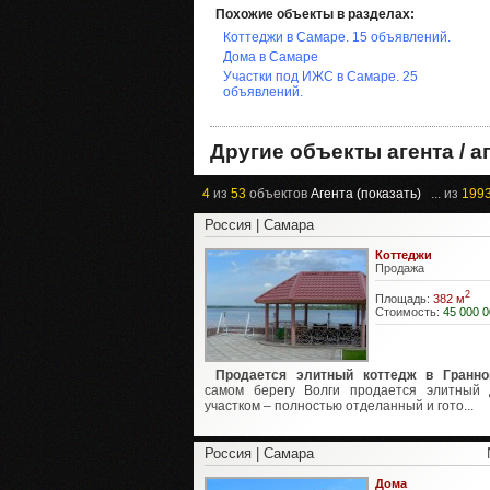
Похожие объекты в разделах:
Коттеджи в Самаре. 15 объявлений.
Дома в Самаре
Участки под ИЖС в Самаре. 25
объявлений.
Другие объекты агента / а
4
из
53
объектов
Агента (показать)
... из
199
Россия | Самара
Коттеджи
Продажа
2
Площадь:
382 м
Стоимость:
45 000 0
Продается элитный коттедж в Гранно
самом берегу Волги продается элитный
участком – полностью отделанный и гото...
Россия | Самара
Дома