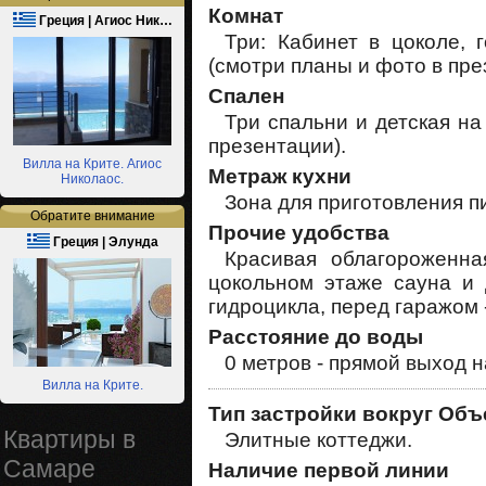
Комнат
Греция | Агиос Ник…
Три: Кабинет в цоколе, 
(смотри планы и фото в пре
Спален
Три спальни и детская на
презентации).
Вилла на Крите. Агиос
Метраж кухни
Николаос.
Зона для приготовления пи
Обратите внимание
Прочие удобства
Греция | Элунда
Красивая облагороженна
цокольном этаже сауна и 
гидроцикла, перед гаражом -
Расстояние до воды
0 метров - прямой выход н
Вилла на Крите.
Тип застройки вокруг Объ
Квартиры в
Элитные коттеджи.
Самаре
Наличие первой линии