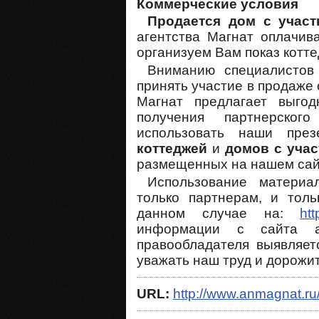
Коммерческие условия
Продается дом с участ
агентства Магнат оплачив
организуем Вам показ котте
Вниманию специалистов
принять участие в продаже 
Магнат предлагает выгод
получения партнерског
использовать наши пре
коттеджей
и
домов с учас
размещенных на нашем сай
Использование материа
только партнерам, и толь
данном случае на:
ht
информации с сайта а
правообладателя выявляет
уважать наш труд и дорожи
URL:
http://www.anmagnat.ru/