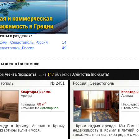
екты в разделах:
комн.. Севастополь. Россия
14
евастополь. Россия
49
ы агента / агентства:
ов
Агента (показать)
... из
147
объектов
Агентства (показать)
стополь
№ 2451
Россия | Севастополь
Квартиры 3 комн.
Квартиры 
Аренда
Аренда
2
Площадь:
60 м
Площадь:
Стоимость:
Договорная
Стоимость
енду в Крыму.
Аренда в Крыму
Крым отдых аренда.
Мы Вам по
квартиры вблизи моря.
недвижимость в Крыму в летний с
трехкомнатная квартира рядом с мор