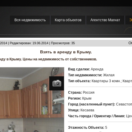
Вся недвижимость
Карта объектов
Агентство Магнат
Э
О
2014 | Редактирован: 19.06.2014 | Просмотров: 35
Взять в аренду в Крыму.
нду в Крыму. Цены на недвижимость от собственников.
Вид сделки:
Аренда
Тип недвижимости:
Жилая
Тип объекта:
Квартиры 3 комн.; Квар
Страна:
Россия
Регион:
Крым
Город (населенный пункт):
Севастоп
Улица:
Кесаева
Часть города / Ориентир / Линия:
Цен
Этажность Объекта:
5