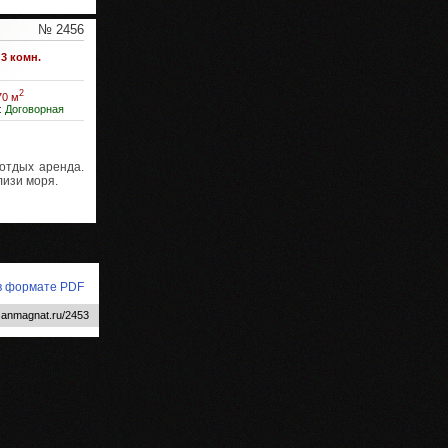
№ 2456
3 комн.
2
70 м
:
Договорная
отдых аренда.
лизи моря.
 в формате PDF
.anmagnat.ru/2453