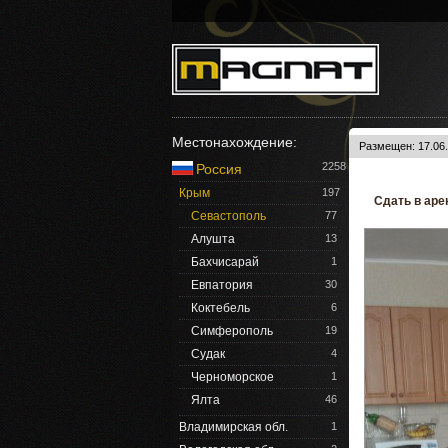
Местонахождение:
Размещен: 17.06.
2258
Россия
Крым
197
Сдать в аре
Севастополь
77
Алушта
13
Бахчисарай
1
Евпатория
30
Коктебель
6
Симферополь
19
Судак
4
Черноморское
1
Ялта
46
Владимирская обл.
1