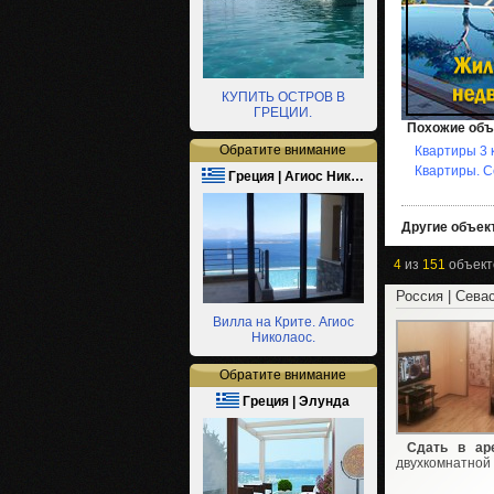
КУПИТЬ ОСТРОВ В
ГРЕЦИИ.
Похожие объ
Обратите внимание
Квартиры 3 
Квартиры. С
Греция | Агиос Ник…
Другие объект
4
из
151
объект
Россия | Сева
Вилла на Крите. Агиос
Николаос.
Обратите внимание
Греция | Элунда
Сдать в ар
двухкомнатной 