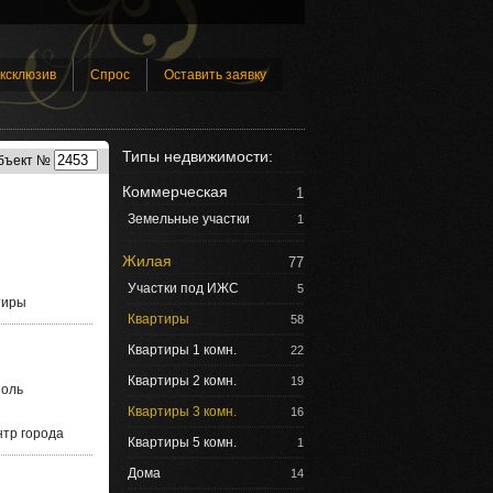
ксклюзив
Спрос
Оставить заявку
Типы недвижимости:
бъект №
Коммерческая
1
Земельные участки
1
Жилая
77
Участки под ИЖС
5
тиры
Квартиры
58
Квартиры 1 комн.
22
Квартиры 2 комн.
19
оль
Квартиры 3 комн.
16
тр города
Квартиры 5 комн.
1
Дома
14