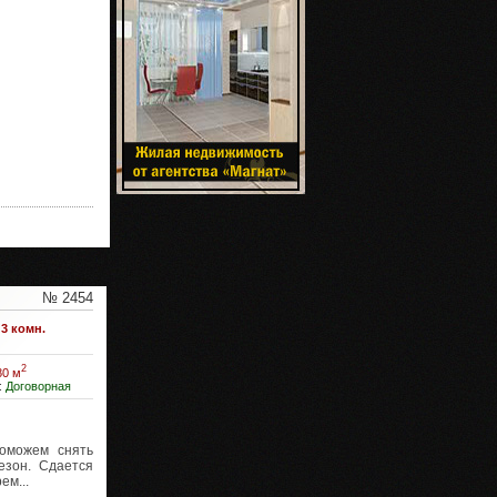
№ 2454
3 комн.
2
80 м
:
Договорная
можем снять
езон. Сдается
ем...