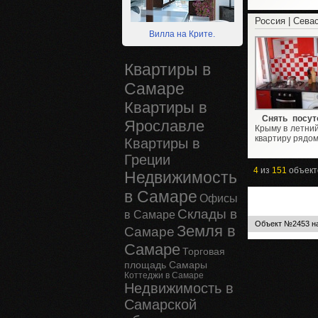
Россия | Сева
Вилла на Крите.
Квартиры в
Самаре
Квартиры в
Снять посут
Ярославле
Крыму в летни
квартиру рядом
Квартиры в
Греции
4
из
151
объект
Недвижимость
в Самаре
Офисы
Склады в
в Самаре
Объект №2453 на
Земля в
Самаре
Самаре
Торговая
площадь Самары
Коттеджи в Самаре
Недвижимость в
Самарской