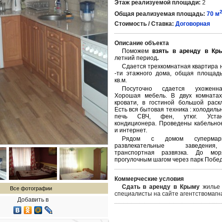
Этаж реализуемой площади:
2
Общая реализуемая площадь:
70 м
Стоимость / Ставка:
Договорная
Описание объекта
Поможем
взять в аренду в К
летний период
.
Сдается трехкомнатная квартира н
-ти этажного дома, общая площад
кв.м.
Посуточно сдается ухоженна
Хорошая мебель. В двух комнатах
кровати, в гостиной большой раск
Есть вся бытовая техника : холодильн
печь СВЧ, фен, утюг. Устан
кондиционера. Проведены кабельно
и интернет.
Рядом с домом супермарке
развлекательные заведени
транспортная развязка. До мо
прогулочным шагом через парк Побе
Коммерческие условия
Сдать в аренду в Крыму
жилье
Все фотографии
специалисты на сайте агентствомагн
Добавить в