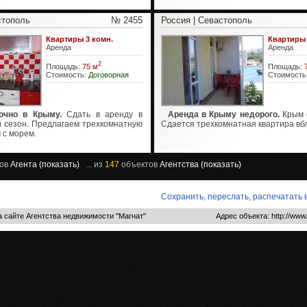
стополь
№ 2455
Россия | Севастополь
Квартиры 3 комн.
Квартиры 
Аренда
Аренда
2
Площадь:
75 м
Площадь:
Стоимость:
Договорная
Стоимость
очно в Крыму.
Сдать в аренду в
Аренда в Крыму недорого.
Крым 
й сезон. Предлагаем трехкомнатную
Сдается трехкомнатная квартира вб
 с морем.
ов
Агента (показать)
... из
147
объектов
Агентства (показать)
Сохранить, переслать, распечатать
 сайте Агентства недвижимости "Магнат"
Адрес объекта: http://www