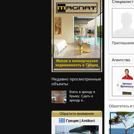
Специалист
Приглашаем 
Агентство
Недавно просмотренные
объекты:
Взять в аренду в
Крыму. Сдать в
аренду в...
Обратитесь в 
Обратите внимание
Греция | Antikeri