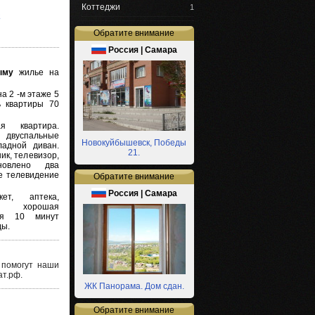
Коттеджи
1
2
Обратите внимание
Россия | Самара
рыму
жилье на
а 2 -м этаже 5
ь квартиры 70
я квартира.
 двуспальные
Новокуйбышевск, Победы
ладной диван.
21.
ик, телевизор,
овлено два
е телевидение
Обратите внимание
Россия | Самара
т, аптека,
я, хорошая
ря 10 минут
ды.
 помогут наши
ат.рф.
ЖК Панорама. Дом сдан.
Обратите внимание