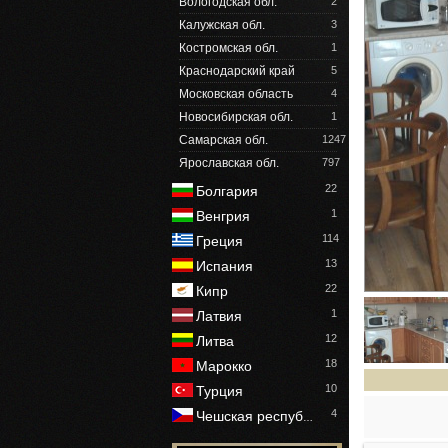
Вологодская обл.
2
Калужская обл.
3
Костромская обл.
1
Краснодарский край
5
Московская область
4
Новосибирская обл.
1
Самарская обл.
1247
Ярославская обл.
797
22
Болгария
1
Венгрия
114
Греция
13
Испания
22
Кипр
1
Латвия
12
Литва
18
Марокко
10
Турция
4
Чешская респуб
…