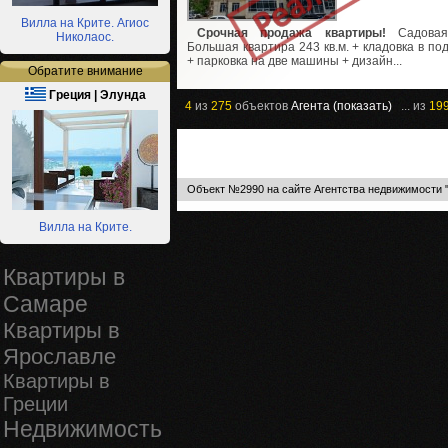
Вилла на Крите. Агиос
Срочная продажа квартиры!
Садовая
Николаос.
Большая квартира 243 кв.м. + кладовка в по
+ парковка на две машины + дизайн...
Обратите внимание
Греция | Элунда
4
из
275
объектов
Агента (показать)
... из
19
Объект №2990 на сайте Агентства недвижимости 
Вилла на Крите.
Квартиры в
Самаре
Квартиры в
Ярославле
Квартиры в
Греции
Недвижимость