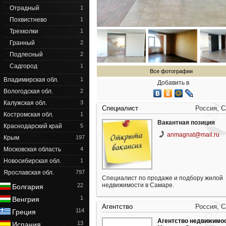
Отрадный
1
Похвистнево
1
Трехколки
1
Гранный
2
Подлесный
2
Садгород
1
Все фотографии
Владимирская обл.
1
Добавить в
Вологодская обл.
2
Калужская обл.
3
Специалист
Россия, 
Костромская обл.
1
Вакантная позиция
Краснодарский край
5
anmagnat@mail.ru
Крым
197
Московская область
4
Новосибирская обл.
1
Ярославская обл.
797
Специалист по продаже и подбору жилой
недвижимости в Самаре.
22
Болгария
1
Венгрия
Агентство
Россия, 
114
Греция
Агентство недвижимо
13
Испания