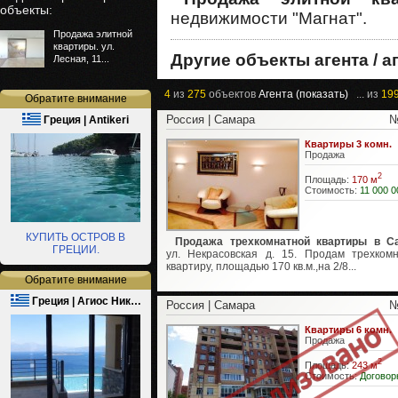
объекты:
недвижимости "Магнат".
Продажа элитной
квартиры. ул.
Другие объекты агента / а
Лесная, 11...
4
из
275
объектов
Агента (показать)
... из
19
Обратите внимание
Россия | Самара
№
Греция | Antikeri
Квартиры 3 комн.
Продажа
2
Площадь:
170 м
Стоимость:
11 000 0
КУПИТЬ ОСТРОВ В
Продажа трехкомнатной квартиры в С
ГРЕЦИИ.
ул. Некрасовская д. 15. Продам трехком
квартиру, площадью 170 кв.м.,на 2/8...
Обратите внимание
Греция | Агиос Ник…
Россия | Самара
№
Квартиры 6 комн.
Продажа
2
Площадь:
243 м
Стоимость:
Договор