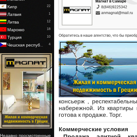
Магнат в Самаре
22
Кипр
8(846)9225342
anmagnat@mail.ru
1
Латвия
12
Литва
18
Марокко
Обратитесь в наше агентство, что бы приоб
10
Турция
4
Чешская респуб
…
консьерж , респектабельн
набережной. Из квартиры 
готова к продаже. Торг.
Коммерческие условия
Недавно просмотренные
Продажа элитной кв