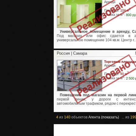
Аренда
2
Площадь:
104 м
2
Ставка за м
:
800 ру
Универсальное помещение в аренду, С
Под магазин или офис сдается в а
универсальное помещение 104 кв.м. Центр г..
Россия | Самара
Торговые площад
Аренда
2
Площадь:
90 м
2
Ставка за м
:
2 500 
Помещение под магазин на первой лин
первой линии, у дороги с интенс
автомобильным трафиком, рядом с перекрестк
4
из
140
объектов
Агента (показать)
... из
19