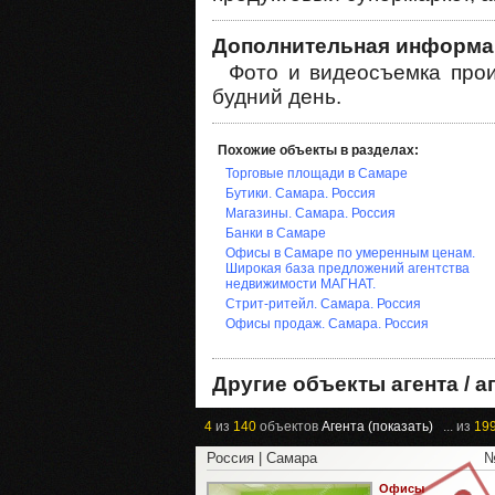
Дополнительная информа
Фото и видеосъемка прои
будний день.
Похожие объекты в разделах:
Торговые площади в Самаре
Бутики. Самара. Россия
Магазины. Самара. Россия
Банки в Самаре
Офисы в Самаре по умеренным ценам.
Широкая база предложений агентства
недвижимости МАГНАТ.
Стрит-ритейл. Самара. Россия
Офисы продаж. Самара. Россия
Другие объекты агента / а
4
из
140
объектов
Агента (показать)
... из
19
Россия | Самара
№
Офисы