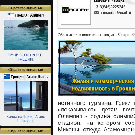
Магнат в Самаре
8(846)9225342
Обратите внимание
anmagnat@mail.ru
Греция | Antikeri
Обратитесь в наше агентство, что бы приоб
КУПИТЬ ОСТРОВ В
ГРЕЦИИ.
Обратите внимание
Греция | Агиос Ник…
истинного гурмана. Греки
«показывают» детям поч
Олимпия - родина олимпий
Вилла на Крите. Агиос
Николаос.
стадион, на котором сор
Микены, откуда Агамемнон
Обратите внимание