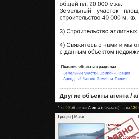
общей пл. 20 000 м.кв.
Земельный участок площ
строительство 40 000 м. кв.
3) Строительство эллитных 
4) Свяжитесь с нами и мы 
с данным объектом недвижи
Похожие объекты в разделах:
Земельные участки. Эрмиони. Греция
Арендный бизнес. Эрмиони. Греция
Другие объекты агента / а
4
из
99
объектов
Агента (показать)
... из
136
Греция | Makri
Острова
Продажа
Площадь:
1000000 