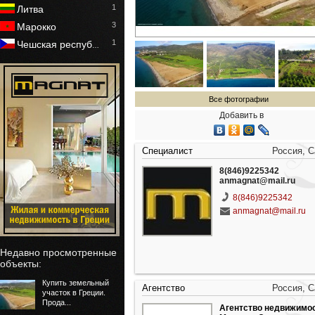
1
Литва
3
Марокко
1
Чешская респуб
…
Все фотографии
Добавить в
Специалист
Россия, 
8(846)9225342
anmagnat@mail.ru
8(846)9225342
anmagnat@mail.ru
Недавно просмотренные
объекты:
Купить земельный
Агентство
Россия, 
участок в Греции.
Прода...
Агентство недвижимо