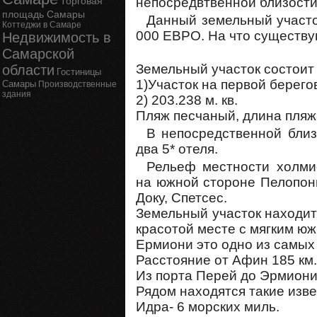
непосредвтвенной близости
Торговая
площадь Самары
Данный земельный участо
Коттеджи в Самаре
000 ЕВРО. На что существ
Недвижимость в
Самарской
Земельный участок состоит 
области
Гостиницы
1)Участок на первой берегов
Самары
Производственные
здания
2) 203.238 м. кв.
Пляж песчаный, длина пляжа
В непосредственной близ
два 5* отеля.
Рельеф местности холми
на южной стороне Пелопон
Доку, Спетсес.
Земельный участок находит
красотой месте с мягким юж
Ермиони это одно из самых
Расстояние от Афин 185 км.
Из порта Перей до Эрмиони 
Рядом находятся такие изв
Идра- 6 морских миль.