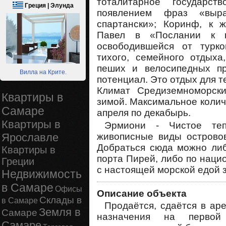
тоталитарное государс
Греция | Элунда
появлением фраз «выр
спартански»; Коринф, к 
Павел в «Послании к к
освободившейся от турк
тихого, семейного отдыха
пеших и велосипедных пр
Вилла на Крите.
потенциал. Это отдых для те
Климат Средиземноморски
Квартиры в
зимой. Максимальное колич
Самаре
апреля по декабырь.
Квартиры в
Эрмиони - Чистое теп
живописные виды островов
Ярославле
Добраться сюда можно либ
Квартиры в
порта Пирей, либо по наци
Греции
с настоящей морской едой з
Недвижимость
в Самаре
Офисы
Описание объекта
Склады в
в Самаре
Продаётся, сдаётся в ар
Земля в
Самаре
назначения на первой
Самаре