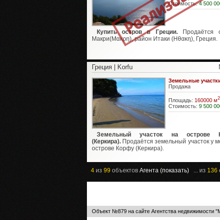
Стоимость:
4 500 00
Купить остров в Греции.
Продаётся о
Макри(Μακρη), район Итаки (Ηθακη), Греция.
Греция | Korfu
Земельные участк
Продажа
2
Площадь:
160000 м
Стоимость:
9 500 00
Земельный участок на острове 
(Керкира).
Продаётся земельный участок у м
острове Корфу (Керкира).
4
из
99
объектов
Агента (показать)
... из
136
Объект №879 на сайте Агентства недвижимости "