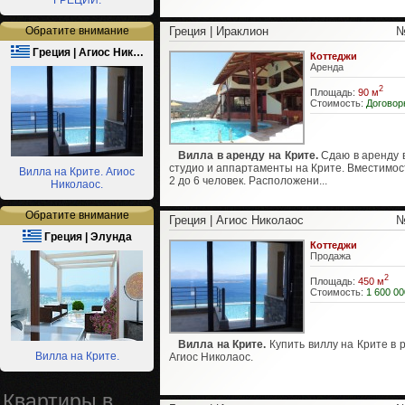
ГРЕЦИИ.
Обратите внимание
Греция | Ираклион
№
Греция | Агиос Ник…
Коттеджи
Аренда
2
Площадь:
90 м
Стоимость:
Договор
Вилла в аренду на Крите.
Сдаю в аренду 
студио и аппартаменты на Крите. Вместимос
Вилла на Крите. Агиос
2 до 6 человек. Расположени...
Николаос.
Обратите внимание
Греция | Агиос Николаос
№
Греция | Элунда
Коттеджи
Продажа
2
Площадь:
450 м
Стоимость:
1 600 00
Вилла на Крите.
Купить виллу на Крите в 
Вилла на Крите.
Агиос Николаос.
Квартиры в