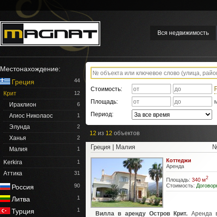
Вся недвижимость
Местонахождение:
44
Греция
Стоимость:
Крит
12
Площадь:
Ираклион
6
Период:
Агиос Николаос
1
Элунда
2
12
из
12
объектов
Ханья
2
Греция | Малия
№
Малия
1
Коттеджи
Kerkira
1
Аренда
Аттика
31
2
Площадь:
340 м
Стоимость:
Договор
90
Россия
1
Литва
1
Турция
Вилла в аренду Остров Крит.
Аренда 