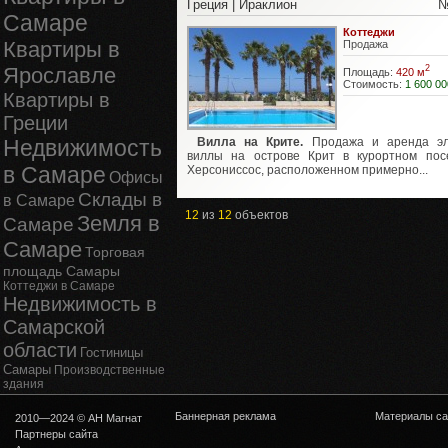
Греция | Ираклион
№
Самаре
Коттеджи
Квартиры в
Продажа
Ярославле
2
Площадь:
420 м
Стоимость:
1 600 00
Квартиры в
Греции
Недвижимость
Вилла на Крите.
Продажа и аренда э
виллы на острове Крит в курортном пос
в Самаре
Херсониссос, расположенном примерно...
Офисы
Склады в
в Самаре
12
из
12
объектов
Земля в
Самаре
Самаре
Торговая
площадь Самары
Коттеджи в Самаре
Недвижимость в
Самарской
области
Гостиницы
Самары
Производственные
здания
Баннерная реклама
Материалы са
2010—2024 © АН Магнат
Партнеры сайта