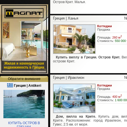
Остров Крит. Малья.
Греция | Ханья
№
Коттеджи
Продажа
2
Площадь:
260 м
Стоимость:
550 000 
Купить виллу в Греции. Остров Крит.
Ви
острове Крит.
Греция | Ираклион
№
Обратите внимание
Греция | Antikeri
Коттеджи
Продажа
2
Площадь:
400 м
Стоимость:
1 600 00
Дом, вилла на Крите.
Купить дом, вил
Крите. Расположение: город Ираклеон, п
КУПИТЬ ОСТРОВ В
Гувес. 2.5 км. от моря.