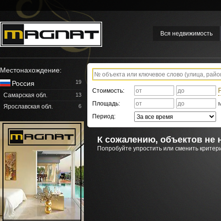
Вся недвижимость
Местонахождение:
19
Россия
Стоимость:
Самарская обл.
13
Площадь:
Ярославская обл.
6
Период:
К сожалению, объектов не 
Попробуйте упростить или сменить критери