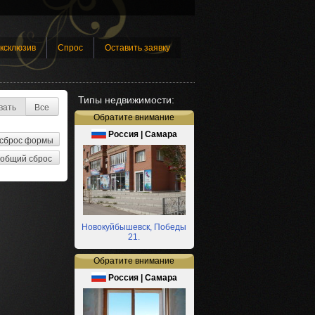
ксклюзив
Спрос
Оставить заявку
Типы недвижимости:
вать
Все
Обратите внимание
Россия | Самара
Новокуйбышевск, Победы
21.
Обратите внимание
Россия | Самара