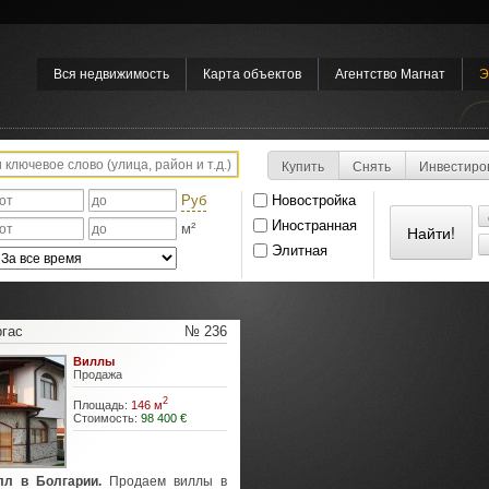
Вся недвижимость
Карта объектов
Агентство Магнат
Э
Купить
Снять
Инвестиро
Руб
Новостройка
Иностранная
м²
Элитная
ргас
№ 236
Виллы
Продажа
2
Площадь:
146 м
Стоимость:
98 400 €
л в Болгарии.
Продаем виллы в