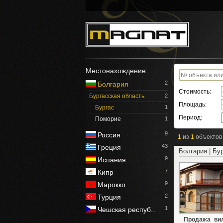
Местонахождение:
2
Болгария
Стоимость:
Бургасская область
2
Площадь:
Бургас
1
Период:
Поморие
1
9
Россия
1
из
1
объектов
43
Греция
Болгария | Бу
9
Испания
7
Кипр
9
Марокко
2
Турция
1
Чешская респуб
…
Продажа вил