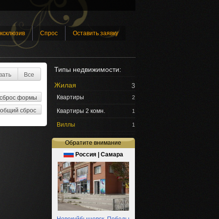
ксклюзив
Спрос
Оставить заявку
Типы недвижимости:
вать
Все
Жилая
3
Квартиры
2
Квартиры 2 комн.
1
Виллы
1
Обратите внимание
Россия | Самара