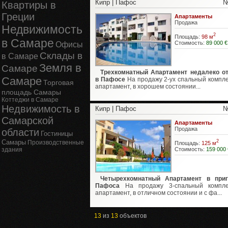
Кипр | Пафос
№
Квартиры в
Греции
Апартаменты
Продажа
Недвижимость
2
Площадь:
98 м
в Самаре
Стоимость:
89 000 €
Офисы
Склады в
в Самаре
Земля в
Самаре
Трехкомнатный Апартамент недалеко о
Самаре
в Пафосе
На продажу 2-ух спальный компл
Торговая
апартамент, в хорошем состоянии...
площадь Самары
Коттеджи в Самаре
Недвижимость в
Кипр | Пафос
№
Самарской
Апартаменты
Продажа
области
Гостиницы
Самары
2
Производственные
Площадь:
125 м
Стоимость:
159 000 
здания
Четырехкомнатный Апартамент в приг
Пафоса
На продажу 3-спальный компле
апартамент, в отличном состоянии и с фа...
13
из
13
объектов