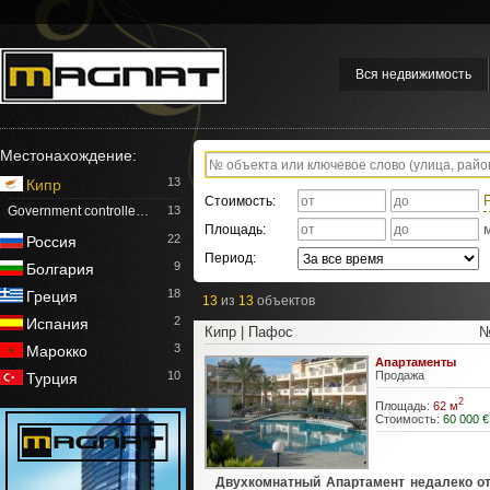
Вся недвижимость
Местонахождение:
13
Кипр
Стоимость:
Government controlle…
13
Площадь:
22
Россия
Период:
9
Болгария
18
Греция
13
из
13
объектов
2
Испания
Кипр | Пафос
№
3
Марокко
Апартаменты
10
Продажа
Турция
2
Площадь:
62 м
Стоимость:
60 000 €
Двухкомнатный Апартамент недалеко о