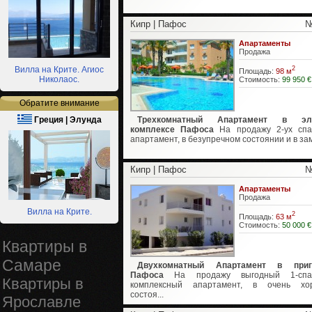
Кипр | Пафос
№
Апартаменты
Продажа
Вилла на Крите. Агиос
2
Площадь:
98 м
Николаос.
Стоимость:
99 950 €
Обратите внимание
Греция | Элунда
Трехкомнатный Апартамент в эл
комплексе Пафоса
На продажу 2-ух спа
апартамент, в безупречном состоянии и в зам
Кипр | Пафос
№
Апартаменты
Продажа
Вилла на Крите.
2
Площадь:
63 м
Стоимость:
50 000 €
Квартиры в
Самаре
Двухкомнатный Апартамент в приг
Пафоса
На продажу выгодный 1-спа
Квартиры в
комплексный апартамент, в очень хо
состоя...
Ярославле