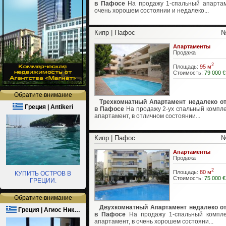
в Пафосе
На продажу 1-спальный апартам
очень хорошем состоянии и недалеко...
Кипр | Пафос
№
Апартаменты
Продажа
2
Площадь:
95 м
Стоимость:
79 000 €
Обратите внимание
Трехкомнатный Апартамент недалеко о
Греция | Antikeri
в Пафосе
На продажу 2-ух спальный компл
апартамент, в отличном состоянии...
Кипр | Пафос
№
Апартаменты
Продажа
2
Площадь:
80 м
КУПИТЬ ОСТРОВ В
Стоимость:
75 000 €
ГРЕЦИИ.
Обратите внимание
Двухкомнатный Апартамент недалеко о
Греция | Агиос Ник…
в Пафосе
На продажу 1-спальный компл
апартамент, в очень хорошем состояни...