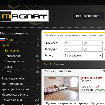
Вся недвижимость
Местонахождение:
458
Россия
Стоимость:
Крым
35
Площадь:
Евпатория
2
Период:
Севастополь
16
Симферополь
5
2
из
2
объектов
Судак
2
Россия | Евпатория
№
Ялта
10
Квартиры 3 комн.
Вологодская обл.
1
Продажа
Костромская обл.
1
2
Площадь:
94 м
Краснодарский край
1
Стоимость:
99 000 $
Московская область
1
Самарская обл.
254
Купить квартиры в Крыму.
Продаютс