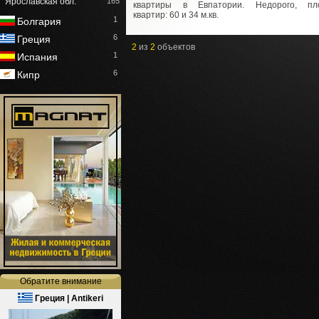
Ярославская обл.
165
квартиры в Евпатории. Недорого, пл
квартир: 60 и 34 м.кв.
1
Болгария
6
Греция
2
из
2
объектов
1
Испания
6
Кипр
Обратите внимание
Греция | Antikeri