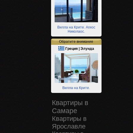
Вилла на Крите. Агиос
Николаос.
Обратите внимание
Греция | Элунда
Вилла на Крите.
Квартиры в
Самаре
Квартиры в
Ярославле