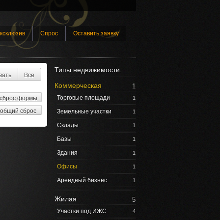
ксклюзив
Спрос
Оставить заявку
Типы недвижимости:
вать
Все
Коммерческая
1
Торговые площади
1
Земельные участки
1
Склады
1
Базы
1
Здания
1
Офисы
1
Арендный бизнес
1
Жилая
5
Участки под ИЖС
4