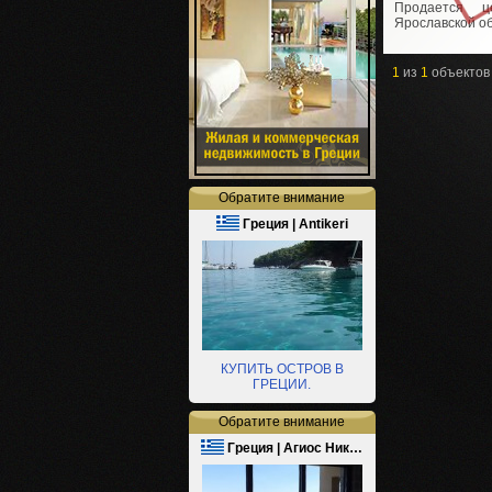
Продается 
Ярославской о
1
из
1
объектов
Обратите внимание
Греция | Antikeri
КУПИТЬ ОСТРОВ В
ГРЕЦИИ.
Обратите внимание
Греция | Агиос Ник…