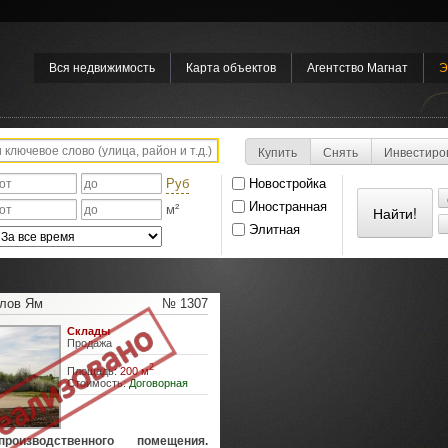
Вся недвижимость
Карта объектов
Агентство Магнат
Э
Купить
Снять
Инвестиро
Руб
Новостройка
Иностранная
м²
Элитная
илов Ям
№ 1307
Склады
Продажа
2
Площадь:
200 м
Стоимость:
Договорная
роизводственного помещения.