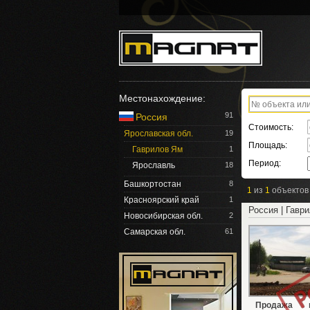
Местонахождение:
91
Россия
Стоимость:
Ярославская обл.
19
Площадь:
Гаврилов Ям
1
Период:
Ярославль
18
Башкортостан
8
1
из
1
объектов
Красноярский край
1
Россия | Гавр
Новосибирская обл.
2
Самарская обл.
61
Продажа п