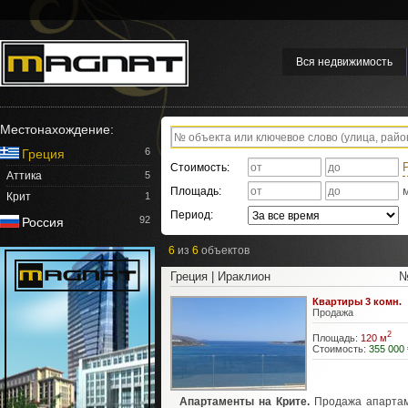
Вся недвижимость
Местонахождение:
6
Греция
Стоимость:
Аттика
5
Площадь:
Крит
1
Период:
92
Россия
6
из
6
объектов
Греция | Ираклион
№
Квартиры 3 комн.
Продажа
2
Площадь:
120 м
Стоимость:
355 000 
Апартаменты на Крите.
Продажа апарта