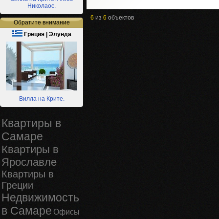
Николаос.
6
из
6
объектов
Обратите внимание
Греция | Элунда
Вилла на Крите.
Квартиры в
Самаре
Квартиры в
Ярославле
Квартиры в
Греции
Недвижимость
в Самаре
Офисы