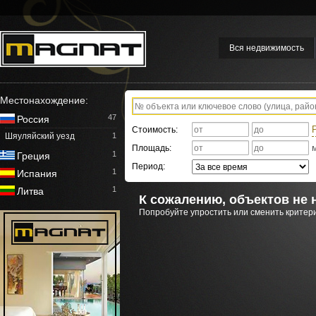
Вся недвижимость
Местонахождение:
47
Россия
Стоимость:
Шяуляйский уезд
1
Площадь:
1
Греция
Период:
1
Испания
1
Литва
К сожалению, объектов не 
Попробуйте упростить или сменить критери