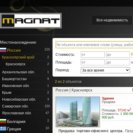
Вся недвижимость
Местонахождение:
215
Россия
Стоимость:
Красноярский край
2
Площадь:
Красноярск
2
Период:
Архангельская обл.
1
Башкортостан
9
2
из
2
объектов
Ивановская обл.
1
Россия | Красноярск
Крым
2
Здания
Новосибирская обл.
3
Продажа
Самарская обл.
150
2
Площадь:
37142 м
Ярославская обл.
47
Стоимость:
1 300 00
000 руб.
2
Болгария
10
Греция
Продажа торгово-офисного центра.
Прод