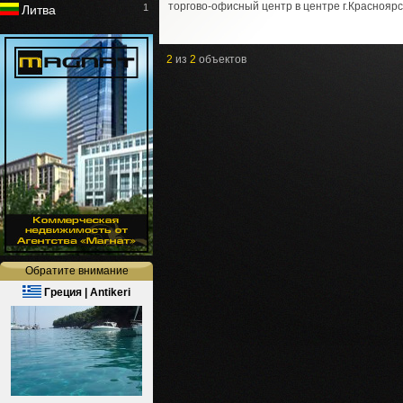
торгово-офисный центр в центре г.Красноярс
1
Литва
2
из
2
объектов
Обратите внимание
Греция | Antikeri