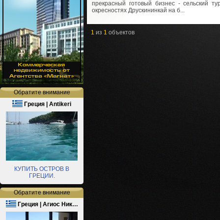
прекрасный готовый бизнес - сельский ту
окресностях Друскининкай на б...
1
из
1
объектов
Обратите внимание
Греция | Antikeri
КУПИТЬ ОСТРОВ В
ГРЕЦИИ.
Обратите внимание
Греция | Агиос Ник…