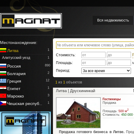
Вся недвижимость
Местонахождение:
1
Литва
Стоимость:
Алитусский уезд
1
Площадь:
890
Россия
Период:
2
Болгария
12
Греция
1
из
1
объектов
1
Египет
Литва | Друскининкай
3
Марокко
Гостиницы
1
Продажа
Чешская респуб
…
2
Площадь:
500 м
Стоимость:
450 000 
Продажа готового бизнеса в Литве.
Прод