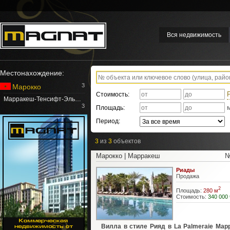
Вся недвижимость
Местонахождение:
3
Марокко
Стоимость:
Марракеш-Тенсифт-Эль…
3
Площадь:
Период:
3
из
3
объектов
Марокко | Марракеш
№
Риады
Продажа
2
Площадь:
280 м
Стоимость:
340 000 
Вилла в стиле Рияд в La Palmeraie Мар