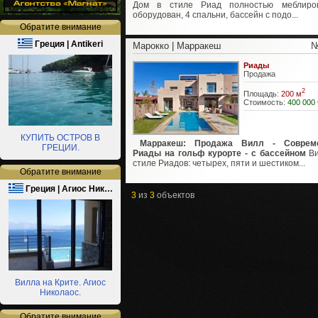
Дом в стиле Риад полностью меблиро
оборудован, 4 спальни, бассейн с подо...
Обратите внимание
Греция | Antikeri
Марокко | Марракеш
№
Риады
Продажа
2
Площадь:
200 м
Стоимость:
400 000 
КУПИТЬ ОСТРОВ В
Марракеш: Продажа Вилл - Соврем
ГРЕЦИИ.
Риады на гольф курорте - с бассейном
Ви
стиле Риадов: четырех, пяти и шестиком...
Обратите внимание
Греция | Агиос Ник…
3
из
3
объектов
Вилла на Крите. Агиос
Николаос.
Обратите внимание