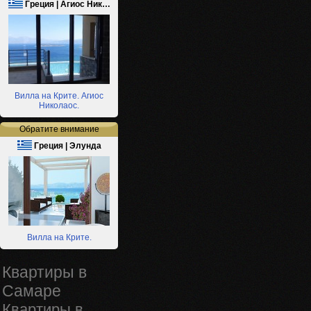
Греция | Агиос Ник…
Вилла на Крите. Агиос
Николаос.
Обратите внимание
Греция | Элунда
Вилла на Крите.
Квартиры в
Самаре
Квартиры в