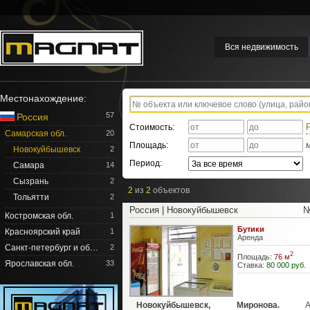
Вся недвижимость
Местонахождение:
57
Россия
Стоимость:
Самарская обл.
20
Площадь:
Новокуйбышевск
2
Период:
Самара
14
Сызрань
2
2
из
2
объектов
Тольятти
2
Россия | Новокуйбышевск
№
Костромская обл.
1
Бутики
Красноярский край
1
Аренда
Санкт-петербург и об…
2
2
Площадь:
76 м
Ярославская обл.
33
Ставка:
80 000 руб.
Новокуйбышевск, Миронова.
Аре