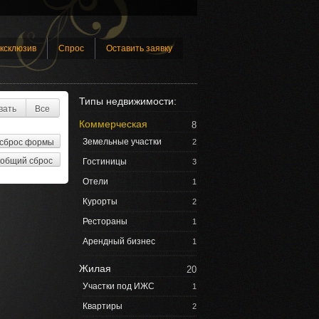
ксклюзив
Спрос
Оставить заявку
Типы недвижимости:
вать
Все
Коммерческая
8
Земельные участки
2
Гостиницы
3
Отели
1
Курорты
2
Рестораны
1
Арендный бизнес
1
Жилая
20
Участки под ИЖС
1
Квартиры
2