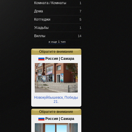
Комната / Комнаты
1
Дома
7
Коттеджи
5
Усадьбы
1
Виллы
14
и еще 1 тип
Обратите внимание
Россия | Самара
Новокуйбышевск, Победы
21.
Обратите внимание
Россия | Самара