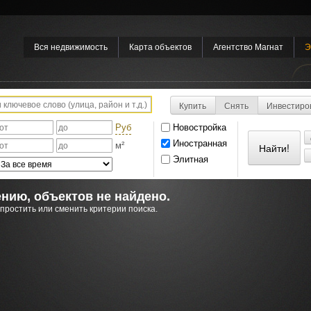
Вся недвижимость
Карта объектов
Агентство Магнат
Э
Купить
Снять
Инвестиро
Руб
Новостройка
Иностранная
м²
Элитная
нию, объектов не найдено.
простить или сменить критерии поиска.