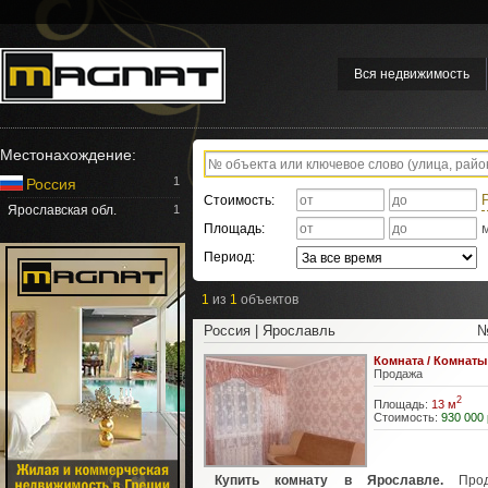
Вся недвижимость
Местонахождение:
1
Россия
Стоимость:
Ярославская обл.
1
Площадь:
Период:
1
из
1
объектов
Россия | Ярославль
№
Комната / Комнаты
Продажа
2
Площадь:
13 м
Стоимость:
930 000 
Купить комнату в Ярославле.
Прод