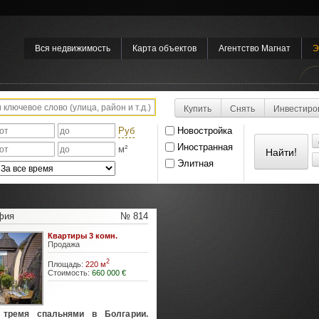
Вся недвижимость
Карта объектов
Агентство Магнат
Э
Купить
Снять
Инвестиро
Руб
Новостройка
Иностранная
м²
Элитная
фия
№ 814
Квартиры 3 комн.
Продажа
2
Площадь:
220 м
Стоимость:
660 000 €
 тремя спальнями в Болгарии.