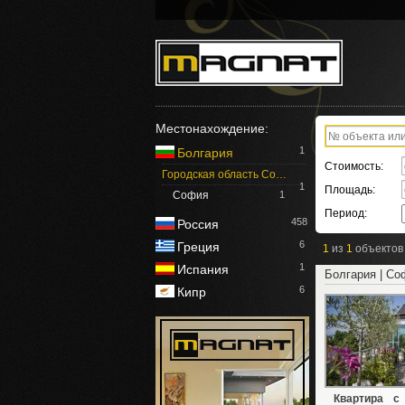
Местонахождение:
1
Болгария
Стоимость:
Городская область Со…
1
Площадь:
София
1
Период:
458
Россия
6
Греция
1
из
1
объектов
1
Испания
Болгария | Со
6
Кипр
Квартира с