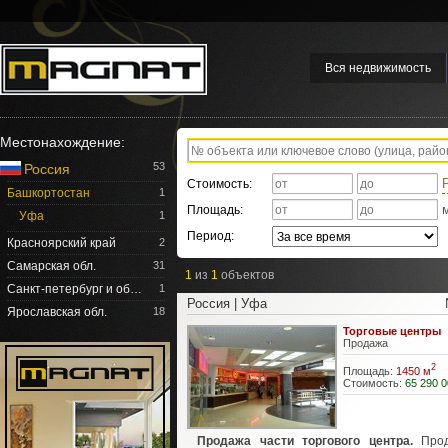
Вся недвижимость
Местонахождение:
53
Россия
Стоимость:
Башкортостан
1
Площадь:
Уфа
1
Период:
Красноярский край
2
Самарская обл.
31
1
из
1
объектов
Санкт-петербург и об…
1
Россия | Уфа
Ярославская обл.
18
Торговые центры
Продажа
2
Площадь:
1450 м
Стоимость:
65 290 0
Продажа части торгового центра.
Прод