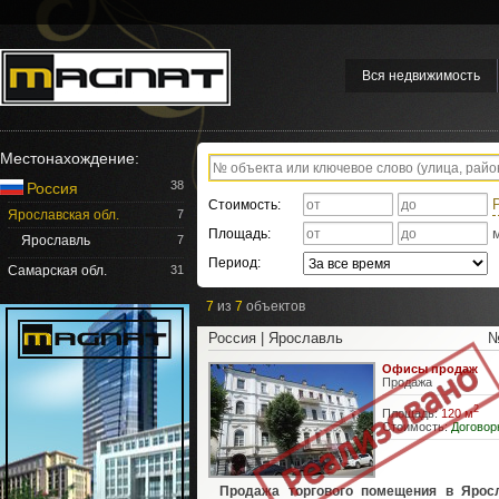
Вся недвижимость
Местонахождение:
38
Россия
Стоимость:
Ярославская обл.
7
Площадь:
Ярославль
7
Период:
Самарская обл.
31
7
из
7
объектов
Россия | Ярославль
№
Офисы продаж
Продажа
2
Площадь:
120 м
Стоимость:
Договор
Продажа торгового помещения в Ярос