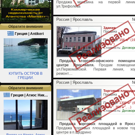
Продажа магазина на первой лин
ул.Трефолева
Россия | Ярославль
№
Обратите внимание
Здания
Продажа
Греция | Antikeri
2
Площадь:
156 м
(19
2
346 м
)
Стоимость:
Договор
Продажа торгово-офисного помеще
центре Ярославля.
Продам помещени
ул.Первомайской. Первая линия, хо
КУПИТЬ ОСТРОВ В
ремонт....
ГРЕЦИИ.
Россия | Ярославль
№
Обратите внимание
Торговые площад
Продажа
Греция | Агиос Ник…
2
Площадь:
1300 м
(6
2
2
250 м
, 350 м
, ...)
Стоимость:
Договор
Продажа торговых площадей в Яросл
Продажа торговых площадей в новом то
центре в п.Щедрино