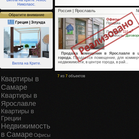
Вилла на Крите. Агиос
Николаос.
Россия | Ярославль
№
Обратите внимание
Офисы
Греция | Элунда
Продажа
2
Площадь:
110 м
Стоимость:
Договор
Продажа помещения в Ярославле в ц
города.
Продается помещение, для коммер
недвижимости, в центре города, в рай...
Вилла на Крите.
7
из
7
объектов
Квартиры в
Самаре
Квартиры в
Ярославле
Квартиры в
Греции
Недвижимость
в Самаре
Офисы