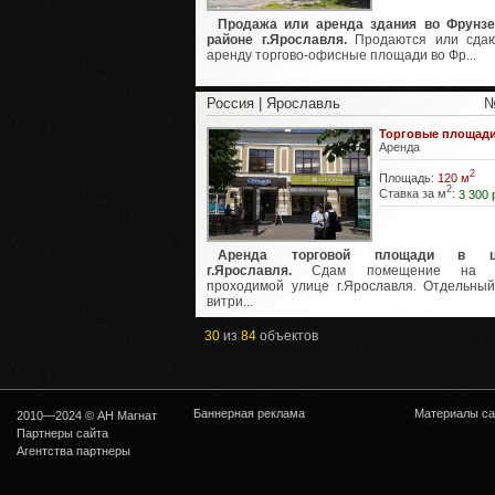
Продажа или аренда здания во Фрунз
районе г.Ярославля.
Продаются или сдаю
аренду торгово-офисные площади во Фр...
Россия | Ярославль
№
Торговые площад
Аренда
2
Площадь:
120 м
2
Ставка за м
:
3 300 
Аренда торговой площади в ц
г.Ярославля.
Сдам помещение на с
проходимой улице г.Ярославля. Отдельный
витри...
30
из
84
объектов
Баннерная реклама
Материалы са
2010—2024 © АН Магнат
Партнеры сайта
Агентства партнеры