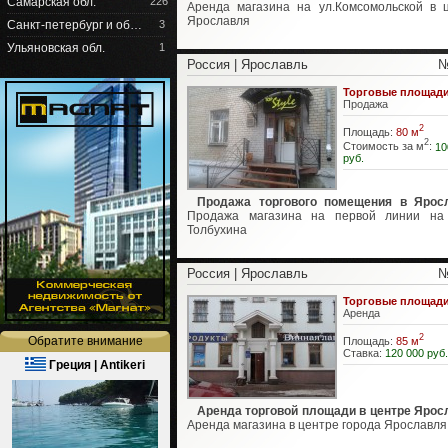
Самарская обл.
226
Аренда магазина на ул.Комсомольской в 
Ярославля
Санкт-петербург и об…
3
Ульяновская обл.
1
Россия | Ярославль
№
Торговые площад
Продажа
2
Площадь:
80 м
2
Стоимость за м
:
10
руб.
Продажа торгового помещения в Ярос
Продажа магазина на первой линии на 
Толбухина
Россия | Ярославль
№
Торговые площад
Аренда
2
Обратите внимание
Площадь:
85 м
Ставка:
120 000 руб.
Греция | Antikeri
Аренда торговой площади в центре Ярос
Аренда магазина в центре города Ярославля