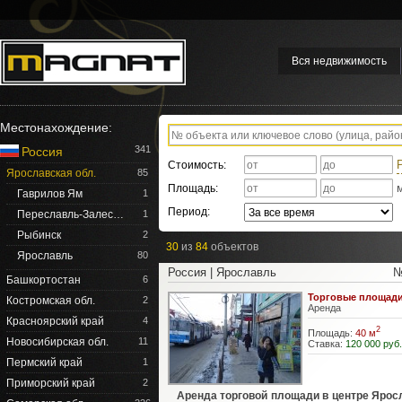
Вся недвижимость
Местонахождение:
341
Россия
Стоимость:
Ярославская обл.
85
Площадь:
Гаврилов Ям
1
Период:
Переславль-Залес…
1
Рыбинск
2
30
из
84
объектов
Ярославль
80
Россия | Ярославль
№
Башкортостан
6
Торговые площад
Костромская обл.
2
Аренда
Красноярский край
4
2
Площадь:
40 м
Новосибирская обл.
11
Ставка:
120 000 руб.
Пермский край
1
Приморский край
2
Аренда торговой площади в центре Ярос