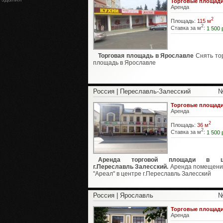
Торговые площад
Аренда
2
Площадь:
115 м
2
Ставка за м
:
1 500 
Торговая площадь в Ярославле
Снять то
площадь в Ярославле
Россия | Переславль-Залесский
№
Торговые площад
Аренда
2
Площадь:
36 м
2
Ставка за м
:
1 500 
Аренда торговой площади в ц
г.Переславль Залесский.
Аренда помещени
"Ареал" в центре г.Переславль Залесский
Россия | Ярославль
№
Торговые площад
Аренда