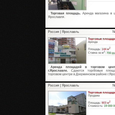
Торговая площадь.
Аренда магазина в 
Ярославля.
Россия | Ярославль
№
Торговые площад
Аренда
2
Площадь:
144 м
2
Ставка за м
:
700 ру
Аренда площадей в торговом цен
г.Ярославле.
Сдаются торг8овые площ
торговом центре в Дзержинском районе г.Ярос
Россия | Ярославль
№
Торговые площад
Продажа
2
Площадь:
903 м
Стоимость:
19 000 0