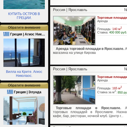
Россия | Ярославль
№
КУПИТЬ ОСТРОВ В
ГРЕЦИИ.
Торговые площад
Аренда
Обратите внимание
2
Площадь:
140 м
Ставка:
400 000 руб.
Греция | Агиос Ник…
Аренда торговой площади в Ярославле.
А
магазина на улице Кирова
Россия | Ярославль
№
Вилла на Крите. Агиос
Николаос.
Торговые площад
Аренда
Обратите внимание
2
Площадь:
165 м
2
Греция | Элунда
Ставка за м
:
850 ру
Торговые площади в Ярославле.
Ар
торговых площадей в Ярославле. Назна
кафе, бар, ресторан, ночной клуб. Центр г...