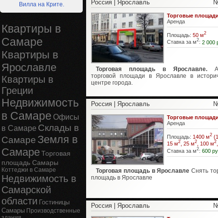
Россия | Ярославль
№
Вилла на Крите.
Торговые площад
Аренда
Квартиры в
2
Площадь:
50 м
Самаре
2
Ставка за м
:
2 000 
Квартиры в
Ярославле
Торговая площадь в Ярославле.
Ар
торговой площади в Ярославле в истори
Квартиры в
центре города.
Греции
Недвижимость
Россия | Ярославль
№
в Самаре
Офисы
Торговые площад
Аренда
Склады в
в Самаре
2
Земля в
Площадь:
1400 м
(1
Самаре
2
2
2
15 м
, 25 м
, 100 м
Самаре
2
Ставка за м
:
600 ру
Торговая
площадь Самары
Коттеджи в Самаре
Торговая площадь в Ярославле
Снять то
Недвижимость в
площадь в Ярославле
Самарской
области
Гостиницы
Россия | Ярославль
№
Самары
Производственные
здания