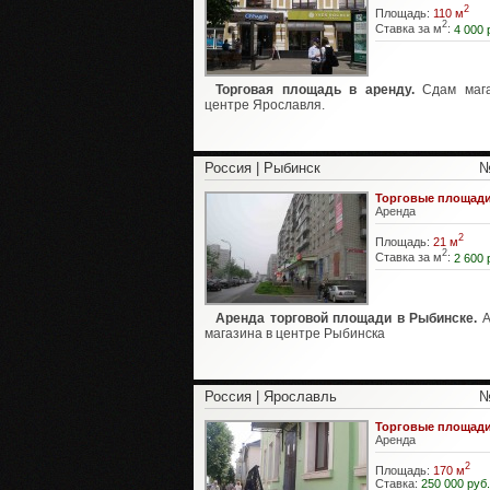
2
Площадь:
110 м
2
Ставка за м
:
4 000 
Торговая площадь в аренду.
Сдам мага
центре Ярославля.
Россия | Рыбинск
№
Торговые площад
Аренда
2
Площадь:
21 м
2
Ставка за м
:
2 600 
Аренда торговой площади в Рыбинске.
А
магазина в центре Рыбинска
Россия | Ярославль
№
Торговые площад
Аренда
2
Площадь:
170 м
Ставка:
250 000 руб.