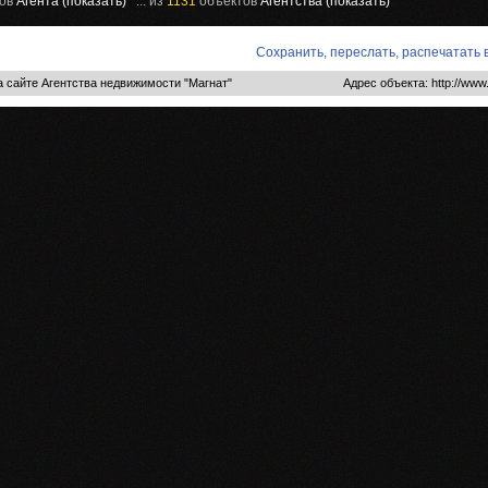
ов
Агента (показать)
... из
1131
объектов
Агентства (показать)
Сохранить, переслать, распечатать
 сайте Агентства недвижимости "Магнат"
Адрес объекта: http://www