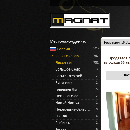
Местонахождение:
Размещен: 19.05.
2258
Россия
Ярославская обл.
797
Продается 
площадь 66 кв.
Ярославль
751
Большое Село
3
Фот
Борисоглебский
2
Бурмакино
2
Гаврилов Ям
5
Некрасовское
12
Новый Некоуз
1
Переславль-Залес…
3
Ростов
8
Рыбинск
2
Тутаев
6