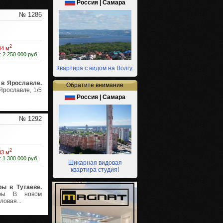
Россия | Самара
№ 1286
2
44 м
:
2 250 000 руб.
Квартира с видом на Волгу.
 в Ярославле.
Обратите внимание
Ярославле, 1/5
Россия | Самара
№ 1292
2
33 м
:
1 300 000 руб.
Шикарная видовая
квартира студия!
ы в Тутаеве.
иры В новом
ловая...