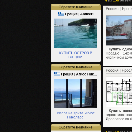
4
из
158
объект
Обратите внимание
Россия | Ярос
Греция | Antikeri
Купить одно
КУПИТЬ ОСТРОВ В
Продаю 1-ком
ГРЕЦИИ.
кирпичном доме,
Обратите внимание
Россия | Ярос
Греция | Агиос Ник…
Купить ново
Вилла на Крите. Агиос
однокомнатн
Николаос.
Ярославле во 
Обратите внимание