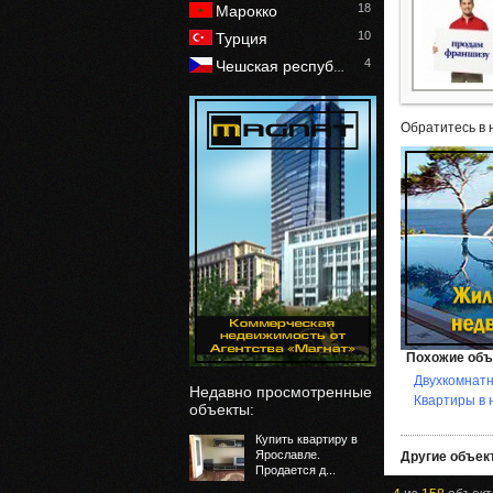
18
Марокко
10
Турция
4
Чешская респуб
…
Обратитесь в 
Похожие объ
Двухкомнатн
Недавно просмотренные
Квартиры в 
объекты:
Купить квартиру в
Ярославле.
Другие объект
Продается д...