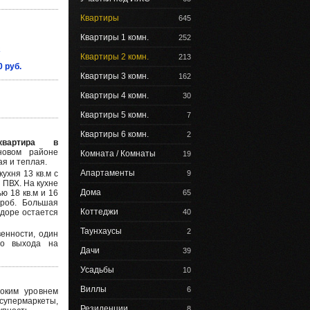
Квартиры
645
Квартиры 1 комн.
252
2
Квартиры 2 комн.
213
0 руб.
Квартиры 3 комн.
162
Квартиры 4 комн.
30
Квартиры 5 комн.
7
Квартиры 6 комн.
2
квартира в
овом районе
Комната / Комнаты
19
ая и теплая.
Апартаменты
ухня 13 кв.м с
9
 ПВХ. На кухне
Дома
ю 18 кв.м и 16
65
ероб. Большая
Коттеджи
идоре остается
40
Таунхаусы
2
венности, один
го выхода на
Дачи
39
Усадьбы
10
Виллы
6
оким уровнем
супермаркеты,
Резиденции
8