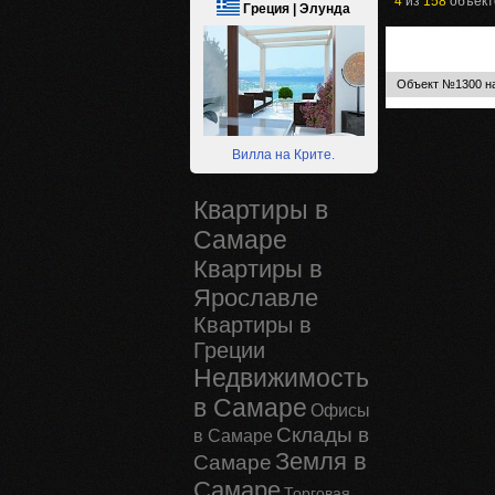
4
из
158
объект
Греция | Элунда
Объект №1300 на
Вилла на Крите.
Квартиры в
Самаре
Квартиры в
Ярославле
Квартиры в
Греции
Недвижимость
в Самаре
Офисы
Склады в
в Самаре
Земля в
Самаре
Самаре
Торговая