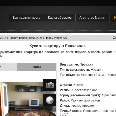
Вся недвижимость
Карта объектов
Агентство Магнат
Э
О
2013 | Редактирован: 30.06.2026 | Просмотров: 327
Купить квартиру в Ярославле.
двухкомнатная квартира в Ярославле на пр-те Фрунзе в новом районе 
м.
Вид сделки:
Продажа
Карта
о
Тип недвижимости:
Жилая
Тип объекта:
Квартиры 2 комн.; Квар
Страна:
Россия
Регион:
Ярославская обл.
Город (населенный пункт):
Ярослав
Район:
Фрунзенский район
Улица:
Фрунзе проспект
Точный адрес:
Ярославль, проспект Ф
35/17