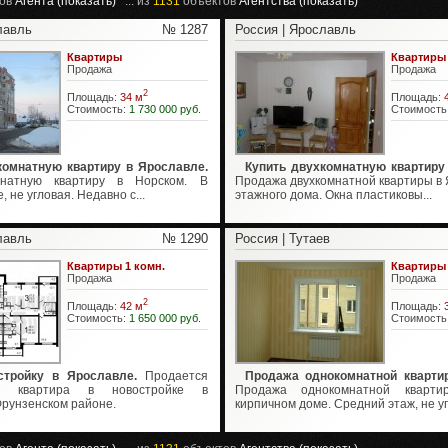
ов
Агента (показать)
... из
1131
объектов
Агентства (показать)
лавль
№ 1287
Россия | Ярославль
Квартиры
Квартиры
Продажа
Продажа
2
Площадь:
34 м
Площадь:
Стоимость:
1 730 000 руб.
Стоимость
комнатную квартиру в Ярославле.
Купить двухкомнатную квартиру
натную квартиру в Норском. В
Продажа двухкомнатной квартиры в 
 не угловая. Недавно с...
этажного дома. Окна пластиковы...
лавль
№ 1290
Россия | Тутаев
Квартиры 1 комн.
Квартиры
Продажа
Продажа
2
Площадь:
42 м
Площадь:
Стоимость:
1 650 000 руб.
Стоимость
стройку в Ярославле.
Продается
Продажа однокомнатной квартир
ая квартира в новостройке в
Продажа однокомнатной кварт
Фрунзенском районе.
кирпичном доме. Средний этаж, не уг