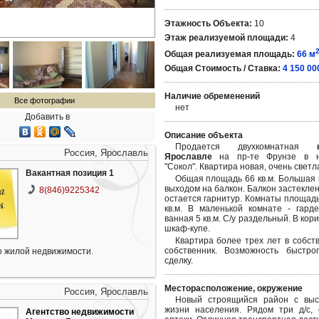
Этажность Объекта:
10
Этаж реализуемой площади:
4
Общая реализуемая площадь:
66 м
Общая Стоимость / Ставка:
4 150 00
Наличие обременений
Все фотографии
нет
Добавить в
Описание объекта
Продается двухкомнатная
Россия, Ярославль
Ярославле
на пр-те Фрунзе в н
"Сокол". Квартира новая, очень светл
Вакантная позиция 1
Общая площадь 66 кв.м. Большая к
выходом на балкон. Балкон застеклен
8(846)9225342
остается гарнитур. Комнаты площадь
кв.м. В маленькой комнате - гард
ванная 5 кв.м. С/у раздельный. В кор
шкаф-купе.
Квартира более трех лет в собст
собственник. Возможность быстро
 жилой недвижимости.
сделку.
Месторасположение, окружение
Россия, Ярославль
Новый строящийся район с выс
жизни населения. Рядом три д/с, 
Агентство недвижимости