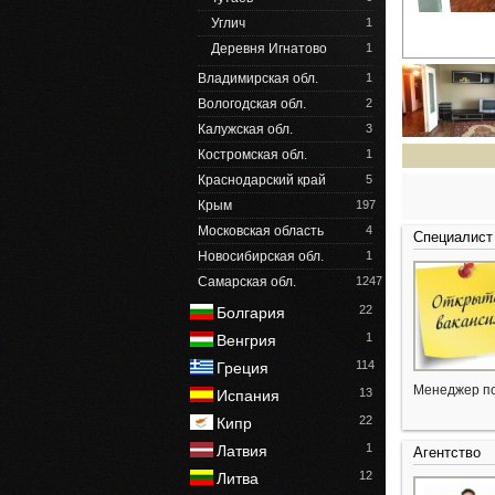
Углич
1
Деревня Игнатово
1
Владимирская обл.
1
Вологодская обл.
2
Калужская обл.
3
Костромская обл.
1
Краснодарский край
5
Крым
197
Московская область
4
Специалист
Новосибирская обл.
1
Самарская обл.
1247
22
Болгария
1
Венгрия
114
Греция
Менеджер по
13
Испания
22
Кипр
1
Латвия
Агентство
12
Литва