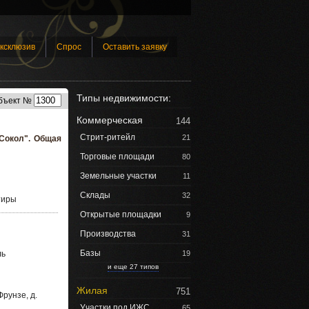
ксклюзив
Спрос
Оставить заявку
Типы недвижимости:
бъект №
Коммерческая
144
Стрит-ритейл
21
"Сокол". Общая
Торговые площади
80
Земельные участки
11
Склады
32
тиры
Открытые площадки
9
Производства
31
Базы
ль
19
и еще 27 типов
Жилая
751
рунзе, д.
Участки под ИЖС
65