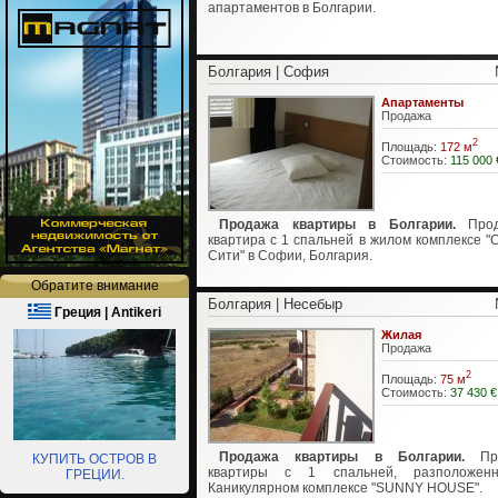
апартаментов в Болгарии.
Болгария | София
Апартаменты
Продажа
2
Площадь:
172 м
Стоимость:
115 000 
Продажа квартиры в Болгарии.
Прод
квартира с 1 спальней в жилом комплексе "
Сити" в Софии, Болгария.
Обратите внимание
Болгария | Несебыр
Греция | Antikeri
Жилая
Продажа
2
Площадь:
75 м
Стоимость:
37 430 €
Продажа квартиры в Болгарии.
Про
КУПИТЬ ОСТРОВ В
квартиры с 1 спальней, разположен
ГРЕЦИИ.
Каникулярном комплексе "SUNNY HOUSE".