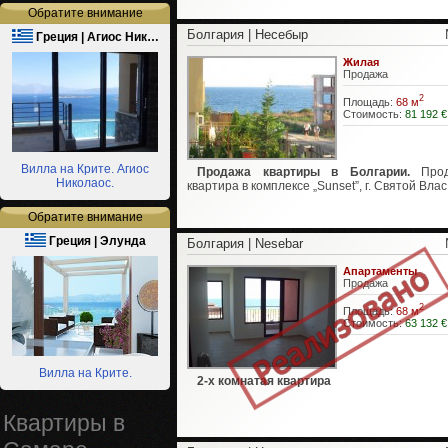
Обратите внимание
Болгария | Несебыр
Греция | Агиос Ник…
Жилая
Продажа
2
Площадь:
68 м
Стоимость:
81 192 €
Вилла на Крите. Агиос
Продажа квартиры в Болгарии.
Прод
Николаос.
квартира в комплексе „Sunset”, г. Святой Влас
Обратите внимание
Греция | Элунда
Болгария | Nesebar
Апартаменты
Продажа
2
Площадь:
68 м
Стоимость:
63 132 €
Вилла на Крите.
2-х комнатая квартира
Квартиры в