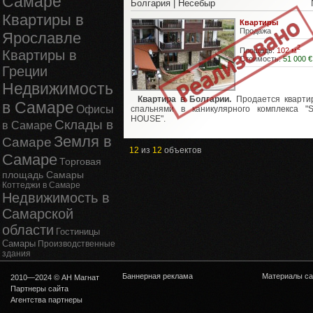
Самаре
Болгария | Несебыр
Квартиры в
Квартиры
Продажа
Ярославле
2
Площадь:
102 м
Квартиры в
Стоимость:
51 000 €
Греции
Недвижимость
Квартира в Болгарии.
Продается кварти
в Самаре
Офисы
спальнями в каникулярного комплекса 
HOUSE".
Склады в
в Самаре
Земля в
Самаре
12
из
12
объектов
Самаре
Торговая
площадь Самары
Коттеджи в Самаре
Недвижимость в
Самарской
области
Гостиницы
Самары
Производственные
здания
Баннерная реклама
Материалы са
2010—2024 © АН Магнат
Партнеры сайта
Агентства партнеры