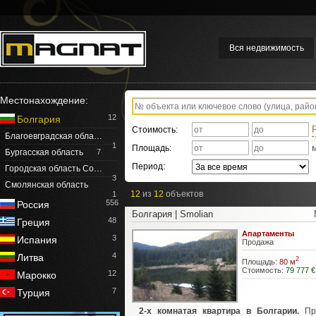
Вся недвижимость
Местонахождение:
12
Болгария
Стоимость:
Благоевградская обла…
1
Площадь:
Бургасская область
7
Период:
Городская область Со…
3
Смолянская область
12
из
12
объектов
1
556
Россия
Болгария | Smolian
48
Греция
Апартаменты
3
Испания
Продажа
4
Литва
2
Площадь:
80 м
Стоимость:
79 777 €
12
Марокко
7
Турция
2-х комнатая квартира в Болгарии.
Пр