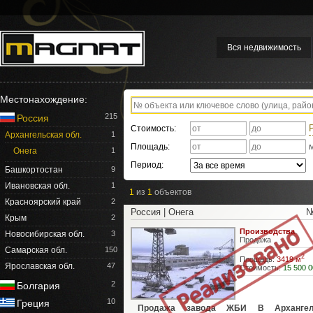
Вся недвижимость
Местонахождение:
215
Россия
Стоимость:
Архангельская обл.
1
Площадь:
Онега
1
Период:
Башкортостан
9
Ивановская обл.
1
1
из
1
объектов
Красноярский край
2
Россия | Онега
№
Крым
2
Производства
Новосибирская обл.
3
Продажа
Самарская обл.
150
2
Площадь:
3419 м
Ярославская обл.
47
Стоимость:
15 500 0
2
Болгария
10
Греция
Продажа завода ЖБИ В Архангел