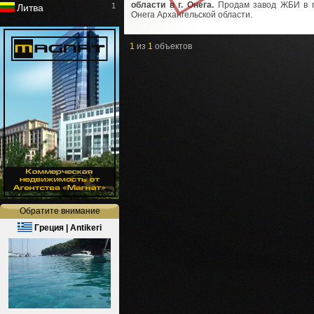
области в г. Онега.
Продам завод ЖБИ в 
1
Литва
Онега Архангельской области.
1
из
1
объектов
Обратите внимание
Греция | Antikeri