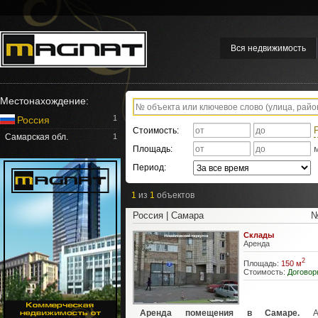
Вся недвижимость
Местонахождение:
1
Россия
Стоимость:
Самарская обл.
1
Площадь:
Период:
1
из
1
объектов
Россия | Самара
№
Склады
Аренда
2
Площадь:
150 м
Стоимость:
Договор
Аренда помещения в Самаре.
Ар