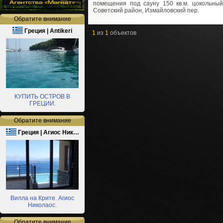
помещения под сауну 150 кв.м. цокольный
Советский район, Измайловский пер.
Обратите внимание
Греция | Antikeri
1
из
1
объектов
КУПИТЬ ОСТРОВ В
ГРЕЦИИ.
Обратите внимание
Греция | Агиос Ник…
Вилла на Крите. Агиос
Николаос.
Обратите внимание