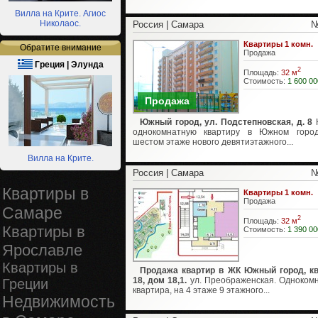
Вилла на Крите. Агиос
Николаос.
Россия | Самара
№
Квартиры 1 комн.
Обратите внимание
Продажа
Греция | Элунда
2
Площадь:
32 м
Стоимость:
1 600 00
Продажа
Южный город, ул. Подстепновская, д. 8
К
однокомнатную квартиру в Южном город
шестом этаже нового девятиэтажного...
Вилла на Крите.
Россия | Самара
№
Квартиры в
Квартиры 1 комн.
Продажа
Самаре
2
Площадь:
32 м
Квартиры в
Стоимость:
1 390 00
Ярославле
Квартиры в
Продажа квартир в ЖК Южный город, к
18, дом 18,1.
ул. Преображенская. Одноком
Греции
квартира, на 4 этаже 9 этажного...
Недвижимость