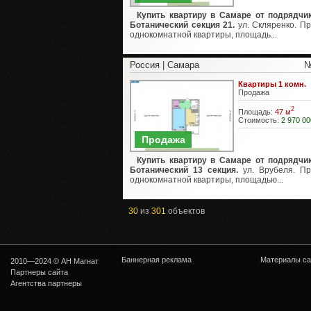
Купить квартиру в Самаре от подрядчи
Ботанический секция 21.
ул. Скляренко. П
однокомнатной квартиры, площадь...
Россия | Самара
№
Квартиры 1 комн.
Продажа
2
Площадь:
47 м
Стоимость:
2 970 00
Продажа
Купить квартиру в Самаре от подрядчи
Ботанический 13 секция.
ул. Врубеля. П
однокомнатной квартиры, площадью...
30
из
301
объектов
Баннерная реклама
Материалы са
2010—2024 © АН Магнат
Партнеры сайта
Агентства партнеры