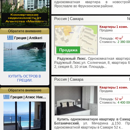
однокомнатная квартира в новостро
Ярославле во Фрунзенском районе.
Россия | Самара
№
Квартиры 1 комн.
Продажа
Обратите внимание
2
Греция | Antikeri
Площадь:
40 м
Стоимость:
2 380 00
Продажа
Радужный Люкс.
Однокомнатная квартир
Радужный Люкс,ул. Солнечная, 8, квартира 6
2, секция Б, 10 этаж. Площадь...
КУПИТЬ ОСТРОВ В
Россия | Самара
ГРЕЦИИ.
Квартиры 1 комн.
Обратите внимание
Продажа
Греция | Агиос Ник…
2
Площадь:
52 м
Стоимость:
4 400 00
Купить однокомнатную квартиру в Сама
Ботанический.
ул. Мичурина д.150. Пр
однокомнатной квартиры в Самаре 52 к...