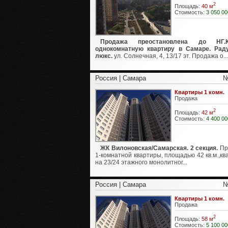
2
Площадь:
40 м
Стоимость:
3 050 00
Продажа преостановлена до НГ.К
однокомнатную квартиру в Самаре. Рад
люкс.
ул. Солнечная, 4, 13/17 эт. Продажа о...
Россия | Самара
№
Квартиры 1 комн.
Продажа
2
Площадь:
42 м
Стоимость:
4 400 00
ЖК Вилоновская/Самарская. 2 секция.
Пр
1-комнатной квартиры, площадью 42 кв.м.,кв
на 23/24 этажного монолитног...
Россия | Самара
№
Квартиры 1 комн.
Продажа
2
Площадь:
58 м
Стоимость:
5 100 00