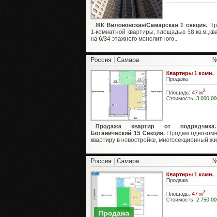
ЖК Вилоновская/Самарская 1 секция.
Пр
1-комнатной квартиры, площадью 58 кв.м.,кв
на 6/34 этажного монолитного...
Россия | Самара
№
Квартиры 1 комн.
Продажа
2
Площадь:
47 м
Стоимость:
3 000 00
Продажа квартир от подрядчик
Ботанический 15 Секция.
Продам однокомн
квартиру в новостройке, многосекционный жи.
Россия | Самара
№
Квартиры 1 комн.
Продажа
2
Площадь:
47 м
Стоимость:
2 750 00
Продажа