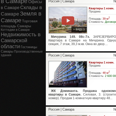
в Самаре
Россия | Самара
№
Офисы
Склады в
в Самаре
Квартиры 1 комн.
Продажа
Земля в
Самаре
2
Площадь:
39 м
Самаре
Торговая
Стоимость:
Договор
площадь Самары
Коттеджи в Самаре
+ ВИДЕО
Недвижимость в
Мичурина 149. 08с-7э.
ЗАРЕЗЕРВИРО
Самарской
Квартира в Самаре на Мичурина. Однуш
секция, 7 этаж, 39,3 м.кв. Окна во двор....
области
Гостиницы
Самары
Производственные
здания
Россия | Самара
№
Квартиры 1 комн.
Продажа
2
Площадь:
48 м
Стоимость:
2 600 00
ЖК Доминанта. Продажа однокомн
квартиры в Самаре.
Силовая, 3. (строит
номер). Продам 1-комнатную квартиру 48...
Россия | Самара
№