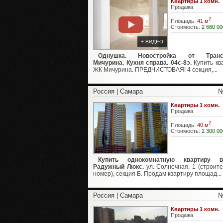
Квартиры 1 комн.
Продажа
2
Площадь:
41 м
Стоимость:
2 680 00
+ ВИДЕО
Однушка. Новостройка от Трансг
Мичурина. Кухня справа. 04с-8э.
Купить кв
ЖК Мичурина. ПРЕДЧИСТОВАЯ! 4 секция,...
Россия | Самара
№
Квартиры 1 комн.
Продажа
2
Площадь:
40 м
Стоимость:
2 300 00
Купить однокомнатную квартиру
Радужный Люкс.
ул. Солнечная, 1 (строит
номер), секция Б. Продам квартиру площад...
Россия | Самара
№
Квартиры 1 комн.
Продажа