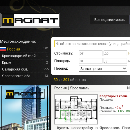
Вся недвижимость
Местонахождение:
301
Россия
Стоимость:
Краснодарский край
1
Площадь:
Крым
2
Период:
Самарская обл.
255
Ярославская обл.
43
30
из
301
объектов
Россия | Ярославль
№
Квартиры 1 комн.
Продажа
2
Площадь:
42 м
Стоимость:
1 650 00
Купить новостройку в Ярославле.
Прод