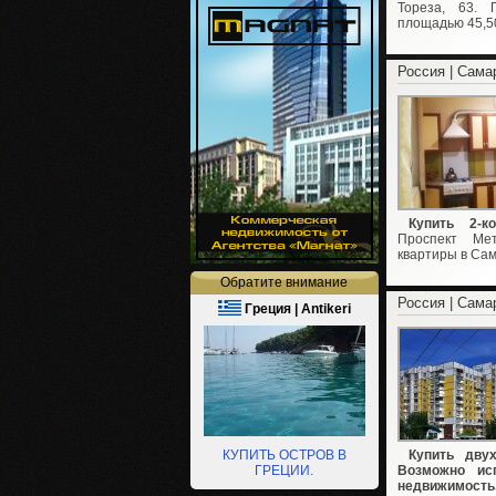
Тореза, 63. 
площадью 45,50/2
Россия | Сама
Купить 2-к
Проспект Мет
квартиры в Сама
Обратите внимание
Россия | Сама
Греция | Antikeri
КУПИТЬ ОСТРОВ В
Купить дву
ГРЕЦИИ.
Возможно ис
недвижимость