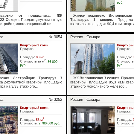
руб.
вартир от подрядчика. ЖК
Жилой комплекс Вилоновская
22 Секция.
Продам двухкомнатную
Трансгруз. 1 секция.
Продажа 
остройке, многосекционный жи...
квартиры, площадью 90,4 кв.м.,кварти
ра
№ 3054
Россия | Самара
Квартиры 2 комн.
Квартиры 
Продажа
Продажа
2
Площадь:
80 м
Площадь:
2
Стоимость за м
:
86 000
Стоимость
руб.
руб.
ская Застройщик Транзгруз 3
ЖК Вилоновская 3 секция.
Продаж
а 2-комнатной квартиры, площадью
квартиры, площадью 85,3 кв.м.,ква
ира на 3/33 этажного...
этажного монолитного железоб...
ра
№ 3252
Россия | Самара
Квартиры 2 комн.
Квартиры 
Продажа
Продажа
2
Площадь:
56 м
Площадь:
Стоимость:
2 780 000 руб.
Стоимость