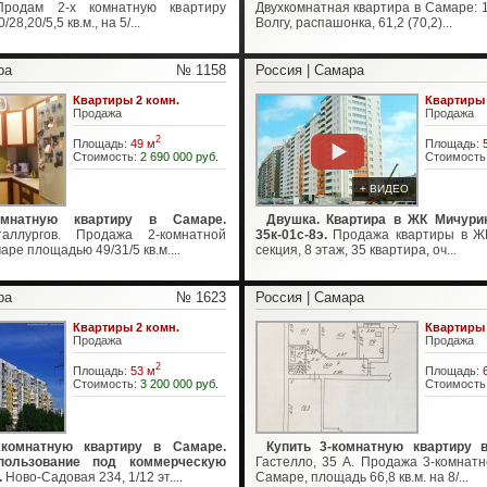
Продам 2-х комнатную квартиру
Двухкомнатная квартира в Самаре: 1
8,20/5,5 кв.м., на 5/...
Волгу, распашонка, 61,2 (70,2)...
ра
№ 1158
Россия | Самара
Квартиры 2 комн.
Квартиры 
Продажа
Продажа
2
Площадь:
49 м
Площадь:
Стоимость:
2 690 000 руб.
Стоимость
+ ВИДЕО
омнатную квартиру в Самаре.
Двушка. Квартира в ЖК Мичурин
аллургов. Продажа 2-комнатной
35к-01с-8э.
Продажа квартиры в Ж
ре площадью 49/31/5 кв.м....
секция, 8 этаж, 35 квартира, оч...
ра
№ 1623
Россия | Самара
Квартиры 2 комн.
Квартиры 
Продажа
Продажа
2
Площадь:
53 м
Площадь:
Стоимость:
3 200 000 руб.
Стоимость
хкомнатную квартиру в Самаре.
Купить 3-комнатную квартиру 
пользование под коммерческую
Гастелло, 35 А. Продажа 3-комнатн
.
Ново-Садовая 234, 1/12 эт....
Самаре, площадь 66,8 кв.м. на 8/...