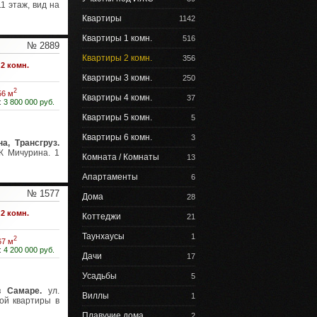
1 этаж, вид на
Квартиры
1142
Квартиры 1 комн.
516
№ 2889
Квартиры 2 комн.
356
2 комн.
Квартиры 3 комн.
250
2
56 м
Квартиры 4 комн.
37
:
3 800 000 руб.
Квартиры 5 комн.
5
Квартиры 6 комн.
3
а, Трансгруз.
К Мичурина. 1
Комната / Комнаты
13
Апартаменты
6
№ 1577
Дома
28
2 комн.
Коттеджи
21
Таунхаусы
1
2
67 м
:
4 200 000 руб.
Дачи
17
Усадьбы
5
в Самаре.
ул.
Виллы
1
ой квартиры в
Плавучие дома
2