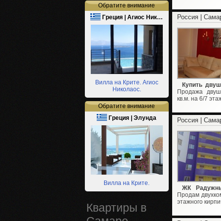
Обратите внимание
Россия | Сама
Греция | Агиос Ник…
Вилла на Крите. Агиос
Купить двуш
Николаос.
Продажа двуш
кв.м. на 6/7 эт
Обратите внимание
Греция | Элунда
Россия | Сама
Вилла на Крите.
ЖК Радужн
Продам двухком
этажного кирпи
Квартиры в