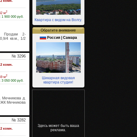
2 комн.
2
32 м
:
1 900 000 руб.
Квартира с видом на Волгу.
Обратите внимание
Продам 2-
Россия | Самара
9/4 кв.м., 1/2
№ 3296
2 комн.
2
59 м
Шикарная видовая
:
3 050 000 руб.
квартира студия!
. Мечникова д.
в ЖК Мечникова
№ 3282
Здесь может быть ваша
2 комн.
реклама.