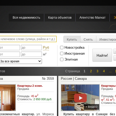
Вся недвижимость
Карта объектов
Агентство Магнат
Э
Купить
Снять
Инвестиро
Руб
Новостройка
Иностранная
м²
Элитная
тов
Страница
1
2
3
4
…
ра
№ 3559
Россия | Самара
Квартиры 2 комн.
Квартиры 
Продажа
Продажа
2
Площадь:
45 м
Площадь:
Стоимость:
2 650 000 руб.
2
2
м
, 61 м
)
Стоимость
+ ВИДЕО
хкомнатных квартир.
ул. Мориса
Купить квартиру в Самаре без 