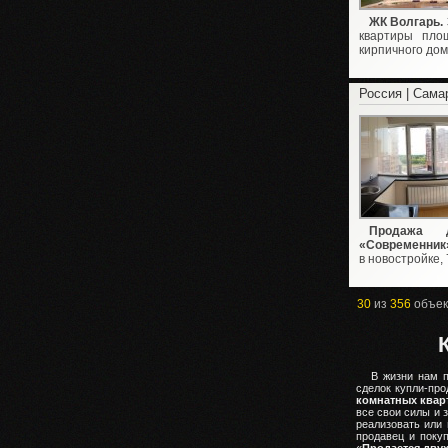
ЖК Волгарь. 
квартиры пло
кирпичного дома
Россия | Сама
Продажа д
«Современник
в новостройке, 7
30
из
356
объек
В жизни нам п
сделок купли-пр
комнатных квар
все свои силы и 
реализовать или
продавец и поку