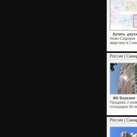
Купить двух
Ново-Садовая
квартиру в Сама
Россия | Сама
ЖК Верхняя
Продажа 2-ком
площадью 80 кв
Россия | Сама