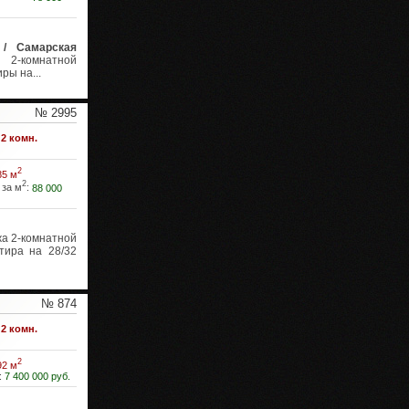
 / Самарская
2-комнатной
ры на...
№ 2995
2 комн.
2
85 м
2
 за м
:
88 000
а 2-комнатной
ртира на 28/32
№ 874
2 комн.
2
92 м
:
7 400 000 руб.