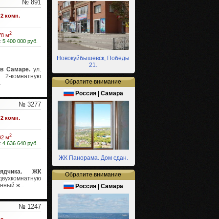
№ 891
2 комн.
2
78 м
:
5 400 000 руб.
Новокуйбышевск, Победы
21.
в Самаре.
ул.
 2-комнатную
Обратите внимание
.
Россия | Самара
№ 3277
2 комн.
2
92 м
:
4 636 640 руб.
ЖК Панорама. Дом сдан.
ядчика. ЖК
Обратите внимание
вухкомнатную
нный ж...
Россия | Самара
№ 1247