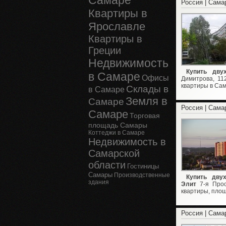
Самаре
Россия | Сама
Квартиры в
Ярославле
Квартиры в
Греции
Недвижимость
Купить дву
в Самаре
Офисы
Димитрова, 11
квартиры в Сам
Склады в
в Самаре
Земля в
Самаре
Россия | Сама
Самаре
Торговая
площадь Самары
Коттеджи в Самаре
Недвижимость в
Самарской
области
Гостиницы
Самары
Производственные
Купить дву
здания
Элит
7-я Прос
квартиры, площа
Россия | Сама