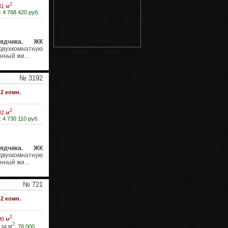
2
81 м
:
4 768 420 руб.
ядчика. ЖК
вухкомнатную
нный жи...
№ 3192
2 комн.
2
82 м
:
4 730 110 руб.
ядчика. ЖК
вухкомнатную
нный жи...
№ 721
2 комн.
2
90 м
2
 за м
:
78 000