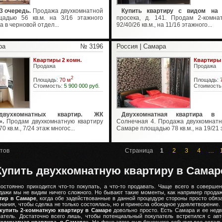
3 очередь.
Продажа двухкомнатной
Купить квартиру с видом на
щадью 56 кв.м. на 3/16 этажного
просека, д. 141. Продам 2-комна
 в черновой отдел...
92/40/26 кв.м., на 11/16 этажного...
ра
№ 3196
Россия | Самара
Квартиры 2 комн.
Квартиры 
Продажа
Продажа
2
Площадь:
70 м
Площадь:
Стоимость:
5 900 000 руб.
Стоимость
вухкомнатных квартир. ЖК
Двухкомнатная квартира в 
».
Продам двухкомнатную квартиру
Солнечная 4. Продажа двухкомнатн
0 кв.м., 7/24 этаж многос...
Самаре площадью 78 кв.м., на 19/21 эт
тов
Страница
1
2
3
4
…
Купить двухкомнатную квартиру в Самар
остоянно приходится что-то покупать, а что-то продавать. Чаще всего в соверше
одажи мы не видим ничего сложного. Но бывают такие моменты, как например прода
тир в Самаре
, когда обе задействованные в данной процедуре стороны просто обя
знания, чтобы сделка не только состоялась, но и принесла обоюдное удовлетворение.
купить 2-комнатную квартиру в Самаре
довольно просто. Есть Самара и ее недв
патель. Достаточно всего лишь, чтобы потенциальный покупатель встретился с ав