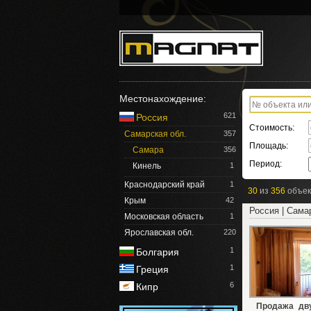
Местонахождение:
621
Россия
Стоимость:
Самарская обл.
357
Площадь:
Самара
356
Период:
Кинель
1
Краснодарский край
1
30
из
356
объек
Крым
42
Россия | Сама
Московская область
1
Ярославская обл.
220
1
Болгария
1
Греция
6
Кипр
Продажа дву