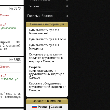
Гаражи
8
№ 3373
2 комн.
Готовый бизнес
3
Полезная информация
2
81 м
:
Договорная
Купить квартиру в ЖК
Ботанический
Купить квартиру в ЖК Бриг
дчика.
ЖК
Купить квартиру в ЖК
а 2-комнатной
Мичурина
6 кв....
Основные этапы купли-
продажи двухкомнатных
№ 3355
квартир в Самаре
2 комн.
Секреты
привлекательности
двухкомнатных квартир в
2
43 м
Самаре
:
2 300 000 руб.
Как стать обладателем
двухкомнатной квартиры в
Самаре
е.
4 квартал д.
-х комнатную
Обратите внимание
Россия | Самара