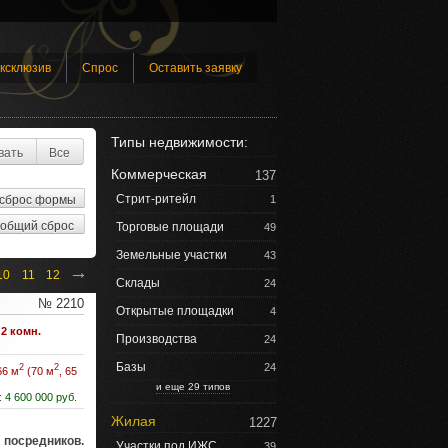
ксклюзив
Спрос
Оставить заявку
Типы недвижимости:
вать
Все
Коммерческая
137
Стрит-ритейл
1
Торговые площади
49
Земельные участки
43
→
10
11
12
Склады
24
№ 2210
Открытые площадки
4
2 комн.
Производства
24
Базы
24
2
2
66 м
(70 м
, 65
и еще 29 типов
:
4 600 000 руб.
Жилая
1227
посредников.
Участки под ИЖС
39