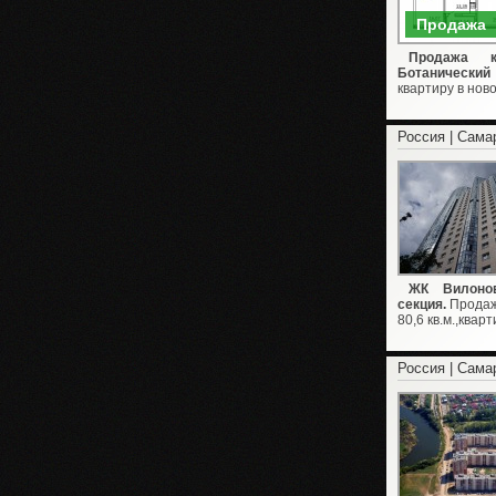
Продажа
Продажа к
Ботанический 
квартиру в нов
Россия | Сама
ЖК Вилонов
секция.
Продаж
80,6 кв.м.,кварт
Россия | Сама