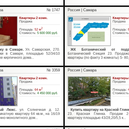
ра
№ 1747
Россия | Самара
Квартиры 2 комн.
Квартиры 
Продажа
Продажа
2
Площадь:
52 м
Площадь:
Стоимость:
5 600 000 руб.
Стоимость
ку в Самаре.
Ул. Самарская, 270.
ЖК Ботанический от подря
ки в Самаре, площадью 52/34/10
Ботанический Секция 23. Продаж
аже кирпичного дома...
квартиры (по факту 3 комнаты) S- 80,4
ра
№ 3359
Россия | Самара
Квартиры 2 комн.
Квартиры 
Продажа
Продажа
2
Площадь:
64 м
Площадь:
Стоимость:
4 450 000 руб.
Стоимость
ый Люкс.
ул. Солнечная д. 12.
Купить квартиру на Красной Глинк
натную квартиру 64 кв.м., на 16/19
23. Красная Глинка. Продам 2
чно-монолитного дом...
квартиру площадью 43/28,20/5,5 к...