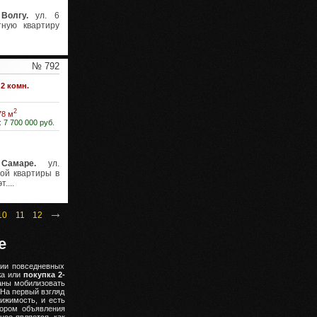
 Волгу.
ул. 6
тную квартиру
№ 792
2 комн.
2
78 м
:
7 700 000 руб.
Самаре.
ул.
ой квартиры в
....
→
10
11
12
е
нии повседневных
жа или
покупка 2-
заны мобилизовать
 На первый взгляд
ижимость, и есть
тором объявления